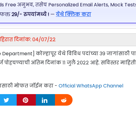
 Free अनुभव, तसेच Personalized Email Alerts, Mock Tests
 फक्त
29/- रुपयांमध्ये !
—
येथे क्लिक करा
हिरात दिनांक: ०४/०७/२२
Department] कोल्हापूर येथे विविध पदांच्या ३९ जागांसाठी पात
ज पोहचण्याची अंतिम दिनांक ११ जुलै २०२२ आहे. सविस्तर माहित
्यासाठी मोफत जॉईन करा -
Official WhatsApp Channel