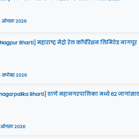
 ऑगस्ट २०२६
gpur Bharti] महाराष्ट्र मेट्रो रेल कॉर्पोरेशन लिमिटेड नागपूर
 सप्टेंबर २०२६
agarpalika Bharti] ठाणे महानगरपालिका मध्ये 62 जागांसाठ
 ऑगस्ट २०२६