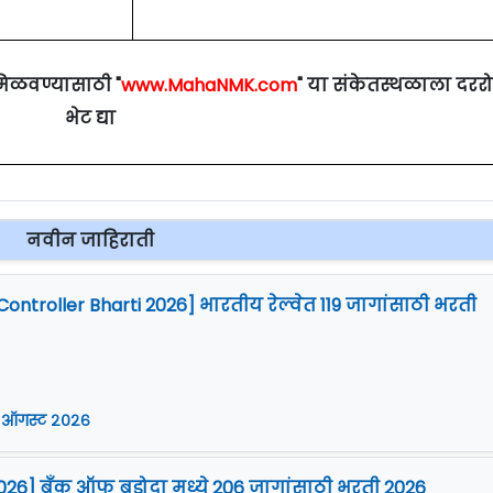
मिळवण्यासाठी "
www.MahaNMK.com
" या संकेतस्थळाला दरर
भेट द्या
नवीन जाहिराती
Controller Bharti 2026] भारतीय रेल्वेत 119 जागांसाठी भरती
 ऑगस्ट २०२६
026] बँक ऑफ बडोदा मध्ये 206 जागांसाठी भरती 2026