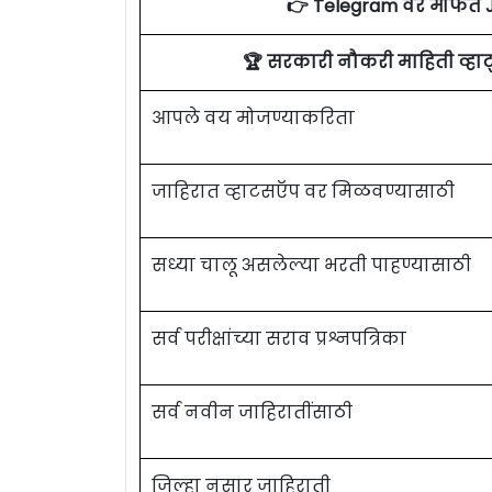
👉 Telegram वर मोफत 
🏆 सरकारी नौकरी माहिती व्ह
आपले वय मोजण्याकरिता
जाहिरात व्हाटसऍप वर मिळवण्यासाठी
सध्या चालू असलेल्या भरती पाहण्यासाठी
सर्व परीक्षांच्या सराव प्रश्नपत्रिका
सर्व नवीन जाहिरातींसाठी
जिल्हा नुसार जाहिराती