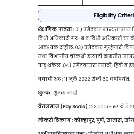
Eligibility Cri
शैक्षणिक पात्रता :
०१) उमेदवार मान्यताप्राप
विधी अधिकारी गट-ब व विधी अधिकारी या दोन
आवश्यक राहील. ०३) उमेदवार गुन्हेगारी विष
तथा विभागीय चौकशी इत्यादी बाबतीत ज्ञानसं
पाडू शकेल. ०४) उमेदवारास मराठी, हिंदी व इंग्र
वयाची अट :
११ जुलै २०२२ रोजी ६० वर्षापर्यंत.
शुल्क :
शुल्क नाही
वेतनमान (Pay Scale) :
२३,०००/- रुपये ते २
नोकरी ठिकाण : कोल्हापूर, पुणे, सातारा, सांगल