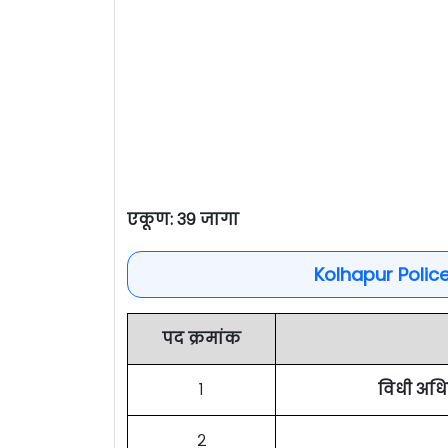
एकूण: ३९ जागा
Kolhapur Polic
पद क्रमांक
१
विधी अध
२