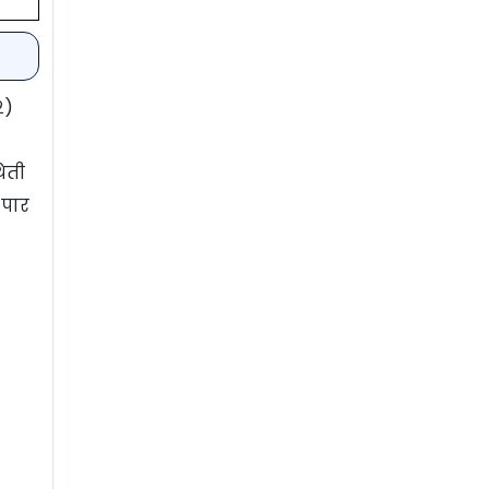
२)
िती
 पार