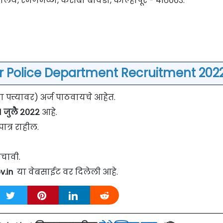
यालय, रमणमळा, कसबा बावडा, कोल्हापूर - ४१६००३.
r Police Department Recruitment 2022
त्त्यावर) अर्ज पाठवायचे आहेत.
११ जुलै २०२२
आहे.
ात्र राहील.
चावी.
v.in
या वेबसाईट वर दिलेली आहे.