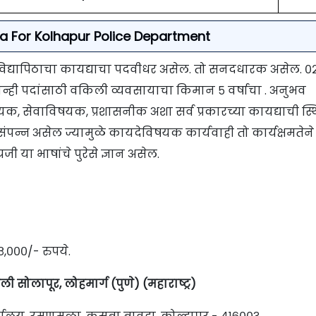
teria For Kolhapur Police Department
्त विद्यापिठाचा कायद्याचा पदवीधर असेल. तो सनदधारक असेल. ०
्ही पदांसाठी वकिली व्यवसायाचा किमान ५ वर्षाचा . अनुभव
यक, सेवाविषयक, प्रशासनीक अशा सर्व प्रकारच्या कायद्याची स्थ
पन्न असेल ज्यामुळे कायदेविषयक कार्यवाही तो कार्यक्षमतेने
जी या भाषांचे पुरेसे ज्ञान असेल.
८,०००/- रुपये.
ी सोलापूर, लोहमार्ग (पुणे) (महाराष्ट्र)