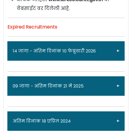
वेबसाईट वर दिलेली आहे.
Expired Recruitments
14 जागा - अंतिम दिनांक 10 फेब्रुवारी 2026
जाहिरात दिनांक: 29/01/26
09 जागा - अंतिम दिनांक 21 मे 2025
खडकी कन्टोमेंट बोर्ड [
Khadki Cantonment Board
]
पुणे येथे विविध पदांच्या 14 जागांसाठी पात्र
उमेदवारांकडून अर्ज मागवण्यात येत असून
जाहिरात दिनांक: 13/05/25
अंतिम दिनांक 18 एप्रिल 2024
मुलाखत दिनांक
10 फेब्रुवारी 2026
रोजी आहे. सविस्तर