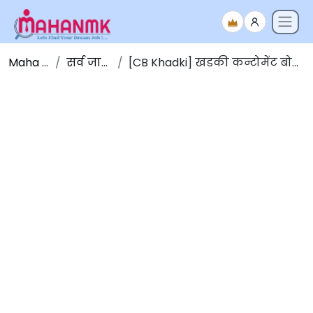
Maha NMK
सर्व जाहिराती
[CB Khadki] खडकी कन्टोमेंट बोर्ड पुणे भरती 2026