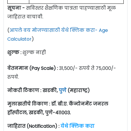
सूचना -
सविस्तर शैक्षणिक पात्रता पाहण्यासाठी मूळ
जाहिरात वाचावी.
(
आपले वय मोजण्यासाठी येथे क्लिक करा- Age
Calculator
)
शुल्क :
शुल्क नाही
वेतनमान (Pay Scale) :
31,500/- रुपये ते 75,000/-
रुपये.
नोकरी ठिकाण : खडकी,
पुणे
(महाराष्ट्र)
मुलाखतीचे ठिकाण : डॉ. बी.ए. कॅन्टोनमेंट जनरल
हॉस्पीटल, खडकी, पुणे-४११००३.
जाहिरात (Notification) :
येथे क्लिक करा