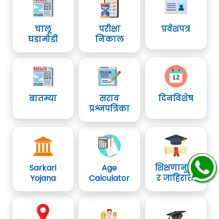
चालू
परीक्षा
प्रवेशपत्र
घडामोडी
निकाल
बातम्या
सराव
दिनविशेष
प्रश्नपत्रिका
Sarkari
Age
शिक्षणानुसा
Yojana
Calculator
र जाहिराती