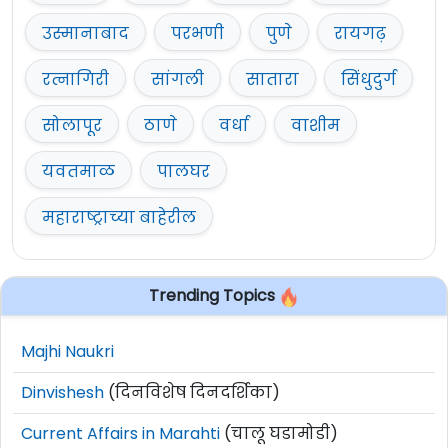
उस्मानाबाद
परभणी
पुणे
रायगढ़
रत्नागिरी
सांगली
सातारा
सिंधुदुर्ग
सोलापूर
ठाणे
वर्धा
वाशीम
यवतमाळ
पालघर
महाराष्ट्राच्या बाहेरील
Trending Topics
Majhi Naukri
Dinvishesh
(दिनविशेष दिनदर्शिका)
Current Affairs in Marahti
(चालू घडामोडी)