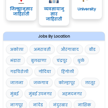
जिल्ह्यानुसार
व्यवसायानु
University
जाहिराती
सार
जाहिराती
Jobs By Location
अकोला
अमरावती
औरंगाबाद
बीड
भंडारा
बुलढाणा
चंद्रपूर
धुळे
गडचिरोली
गोंदिया
हिंगोली
जालना
जळगाव
कोल्हापूर
लातूर
मुंबई
मुंबई उपनगर
अहमदनगर
नागपूर
नांदेड
नंदुरबार
नाशिक