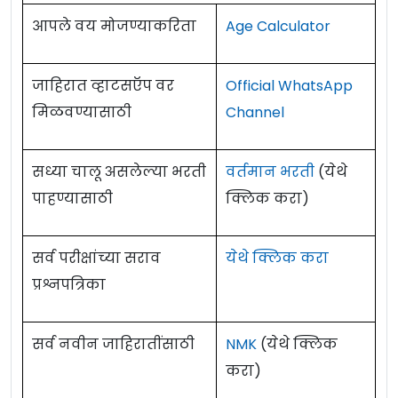
आपले वय मोजण्याकरिता
Age Calculator
जाहिरात व्हाटसऍप वर
Official WhatsApp
मिळवण्यासाठी
Channel
सध्या चालू असलेल्या भरती
वर्तमान भरती
(येथे
पाहण्यासाठी
क्लिक करा)
सर्व परीक्षांच्या सराव
येथे क्लिक करा
प्रश्नपत्रिका
सर्व नवीन जाहिरातींसाठी
NMK
(येथे क्लिक
करा)