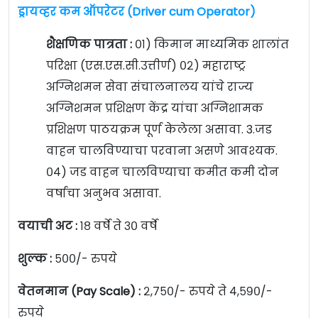
ड्रायव्हर कम ऑपरेटर (Driver cum Operator)
शैक्षणिक पात्रता :
०१) किमान माध्यमिक शालांत
परिक्षा (एस.एस.सी.उत्तीर्ण) ०२) महाराष्ट्र
अग्निशमन सेवा संचालनालय यांचे राज्य
अग्निशमन प्रशिक्षण केंद्र यांचा अग्निशामक
प्रशिक्षण पाठयक्रम पूर्ण केलेला असावा. 3.जड
वाहन चालविण्याचा परवाना असणे आवश्यक.
०४) जड वाहन चालविण्याचा कमीत कमी दोन
वर्षाचा अनुभव असावा.
वयाची अट :
१८ वर्षे ते ३० वर्षे
शुल्क :
५००/- रुपये
वेतनमान (Pay Scale) :
२,७५०/- रुपये ते ४,५९०/-
रुपये