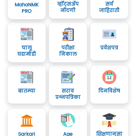
व्हॉट्सॲप
सर्व
MahaNMK
नोंदणी
जाहिराती
PRO
चालू
परीक्षा
प्रवेशपत्र
घडामोडी
निकाल
बातम्या
सराव
दिनविशेष
प्रश्नपत्रिका
Sarkari
Age
शिक्षणानुसा