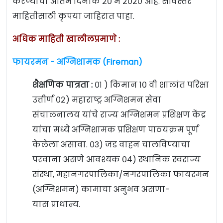
करण्याचा अंतिम दिनांक २० मे २०२० आहे. सविस्तर
माहितीसाठी कृपया जाहिरात पाहा.
अधिक माहिती खालीलप्रमाणे :
फायरमन - अग्निशामक (Fireman)
शैक्षणिक पात्रता :
०१ ) किमान १० वी शालांत परिक्षा
उत्तीर्ण
०२) महाराष्ट्र अग्निशमन सेवा
संचालनालय यांचे राज्य अग्निशमन प्रशिक्षण केंद्र
यांचा मध्ये अग्निशामक प्रशिक्षण पाठयक्रम पूर्ण
केलेला असावा. ०३) जड वाहन चालविण्याचा
परवाना असणे आवश्यक ०४) स्थानिक स्वराज्य
संस्था, महानगरपालिका/नगरपालिका फायरमन
(अग्निशमन) कामाचा अनुभव असणा-
यास प्राधान्य.