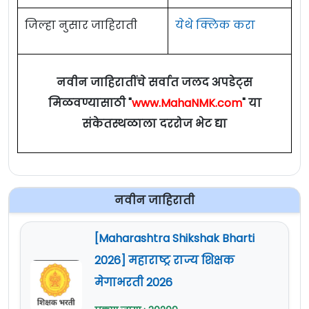
जिल्हा नुसार जाहिराती
येथे क्लिक करा
नवीन जाहिरातींचे सर्वात जलद अपडेट्स
मिळवण्यासाठी "
www.MahaNMK.com
" या
संकेतस्थळाला दररोज भेट द्या
नवीन जाहिराती
[Maharashtra Shikshak Bharti
2026] महाराष्ट्र राज्य शिक्षक
मेगाभरती 2026