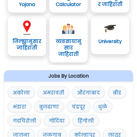
Yojana
Calculator
र जाहिराती
जिल्ह्यानुसार
व्यवसायानु
University
जाहिराती
सार
जाहिराती
Jobs By Location
अकोला
अमरावती
औरंगाबाद
बीड
भंडारा
बुलढाणा
चंद्रपूर
धुळे
गडचिरोली
गोंदिया
हिंगोली
जालना
जळगाव
कोल्हापूर
लातूर