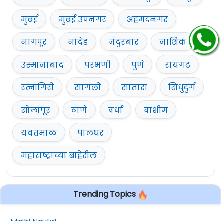
मुंबई
मुंबई उपनगर
अहमदनगर
नागपूर
नांदेड
नंदुरबार
नाशिक
उस्मानाबाद
परभणी
पुणे
रायगढ़
रत्नागिरी
सांगली
सातारा
सिंधुदुर्ग
सोलापूर
ठाणे
वर्धा
वाशीम
यवतमाळ
पालघर
महाराष्ट्राच्या बाहेरील
Trending Topics