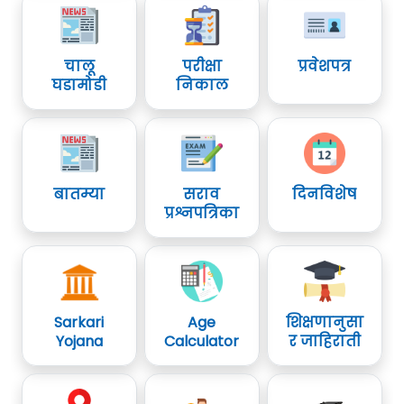
चालू
परीक्षा
प्रवेशपत्र
घडामोडी
निकाल
बातम्या
सराव
दिनविशेष
प्रश्नपत्रिका
Sarkari
Age
शिक्षणानुसा
Yojana
Calculator
र जाहिराती