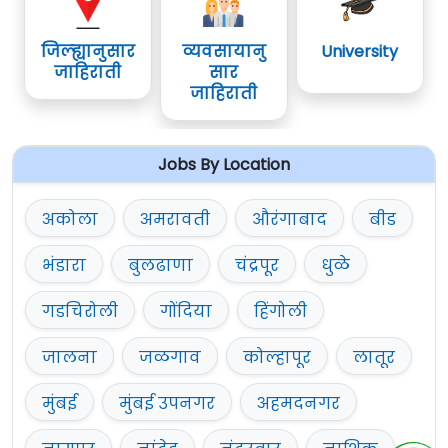
जिल्ह्यानुसार
व्यवसायानु
University
जाहिराती
सार
जाहिराती
Jobs By Location
अकोला
अमरावती
औरंगाबाद
बीड
भंडारा
बुलढाणा
चंद्रपूर
धुळे
गडचिरोली
गोंदिया
हिंगोली
जालना
जळगाव
कोल्हापूर
लातूर
मुंबई
मुंबई उपनगर
अहमदनगर