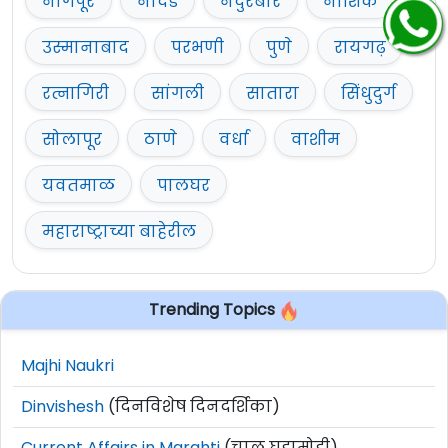
नागपूर
नांदेड
नंदुरबार
नाशिक
उस्मानाबाद
परभणी
पुणे
रायगढ़
रत्नागिरी
सांगली
सातारा
सिंधुदुर्ग
सोलापूर
ठाणे
वर्धा
वाशीम
यवतमाळ
पालघर
महाराष्ट्राच्या बाहेरील
Trending Topics
Majhi Naukri
Dinvishesh
(दिनविशेष दिनदर्शिका)
Current Affairs in Marahti
(चालू घडामोडी)