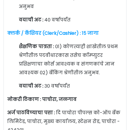
अनुभव
वयाची अट :
४० वर्षापर्यंत
क्लर्क / कॅशियर (Clerk/Cashier) : १५ जागा
शैक्षणिक पात्रता :
०१) कोणत्याही शाखेतील प्रथम
श्रेणीतील पदवीधारकास तसेच कॉम्प्युटर
प्रशिक्षणाचा कोर्स आवश्यक व संगणकांचे ज्ञान
आवश्यक ०२) बँकिंग श्रेणीतील अनुभव.
वयाची अट :
३० वर्षापर्यंत
नोकरी ठिकाण :
पाचोरा, जळगाव
अर्ज पाठविण्याचा पत्ता :
दि पाचोरा पीपल्स को-ऑप बँक
लिमिटेड, पाचोरा, मुख्य कार्यालय, स्टेशन रोड, पाचोरा -