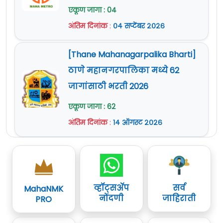
एकूण जागा : 04
अंतिम दिनांक
:
०४ सप्टेंबर २०२६
[Thane Mahanagarpalika Bharti]
ठाणे महानगरपालिका मध्ये 62
जागांसाठी भरती 2026
एकूण जागा : 62
अंतिम दिनांक
:
१४ ऑगस्ट २०२६
व्हॉट्सॲप
सर्व
MahaNMK
नोंदणी
जाहिराती
PRO