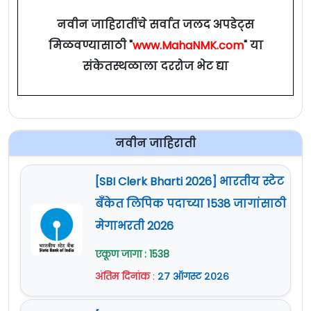
नवीन जाहिरातींचे सर्वात जलद अपडेट्स
मिळवण्यासाठी "
www.MahaNMK.com
" या
संकेतस्थळाला दररोज भेट द्या
नवीन जाहिराती
[SBI Clerk Bharti 2026] भारतीय स्टेट
बँकेत लिपिक पदाच्या 1538 जागांसाठी
मेगाभरती 2026
एकूण जागा : 1538
अंतिम दिनांक
:
२७ ऑगस्ट २०२६