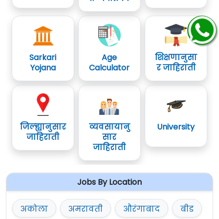
Sarkari
Age
शिक्षणानुसा
Yojana
Calculator
र जाहिराती
जिल्ह्यानुसार
व्यवसायानु
University
जाहिराती
सार
जाहिराती
Jobs By Location
अकोला
अमरावती
औरंगाबाद
बीड