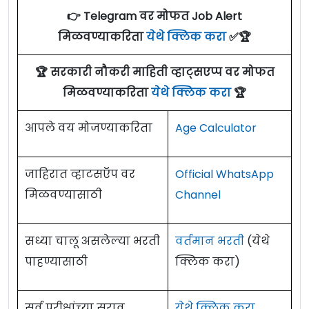
👉 Telegram वर मोफत Job Alert
मिळवण्याकरिता
येथे क्लिक करा
✅🏆
🏆 सरकारी नौकरी माहिती व्हाट्सएप्प वर मोफत
मिळवण्याकरिता
येथे क्लिक करा
🏆
आपले वय मोजण्याकरिता
Age Calculator
जाहिरात व्हाटसऍप वर
Official WhatsApp
मिळवण्यासाठी
Channel
सध्या चालू असलेल्या भरती
वर्तमान भरती
(येथे
पाहण्यासाठी
क्लिक करा)
सर्व परीक्षांच्या सराव
येथे क्लिक करा