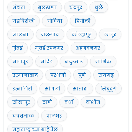
भंडारा
बुलढाणा
चंद्रपूर
धुळे
गडचिरोली
गोंदिया
हिंगोली
जालना
जळगाव
कोल्हापूर
लातूर
मुंबई
मुंबई उपनगर
अहमदनगर
नागपूर
नांदेड
नंदुरबार
नाशिक
उस्मानाबाद
परभणी
पुणे
रायगढ़
रत्नागिरी
सांगली
सातारा
सिंधुदुर्ग
सोलापूर
ठाणे
वर्धा
वाशीम
यवतमाळ
पालघर
महाराष्ट्राच्या बाहेरील