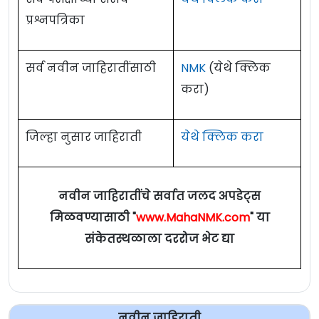
प्रश्नपत्रिका
सर्व नवीन जाहिरातींसाठी
NMK
(येथे क्लिक
करा)
जिल्हा नुसार जाहिराती
येथे क्लिक करा
नवीन जाहिरातींचे सर्वात जलद अपडेट्स
मिळवण्यासाठी "
www.MahaNMK.com
" या
संकेतस्थळाला दररोज भेट द्या
नवीन जाहिराती