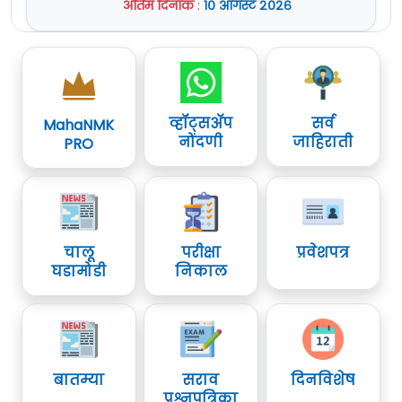
अंतिम दिनांक
:
१० ऑगस्ट २०२६
व्हॉट्सॲप
सर्व
MahaNMK
नोंदणी
जाहिराती
PRO
चालू
परीक्षा
प्रवेशपत्र
घडामोडी
निकाल
बातम्या
सराव
दिनविशेष
प्रश्नपत्रिका