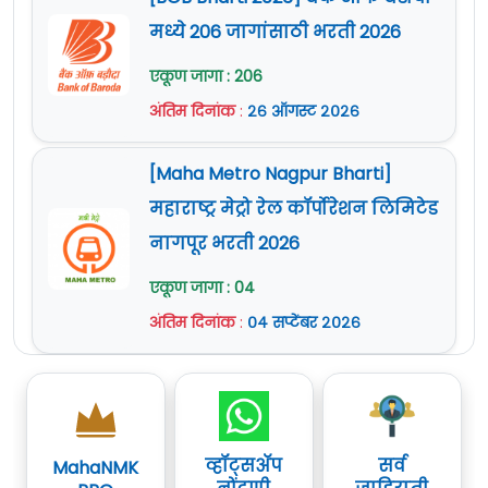
मध्ये 206 जागांसाठी भरती 2026
एकूण जागा : 206
अंतिम दिनांक
:
२६ ऑगस्ट २०२६
[Maha Metro Nagpur Bharti]
महाराष्ट्र मेट्रो रेल कॉर्पोरेशन लिमिटेड
नागपूर भरती 2026
एकूण जागा : 04
अंतिम दिनांक
:
०४ सप्टेंबर २०२६
व्हॉट्सॲप
सर्व
MahaNMK