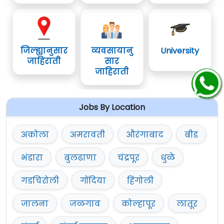
जिल्ह्यानुसार
व्यवसायानु
University
जाहिराती
सार
जाहिराती
Jobs By Location
अकोला
अमरावती
औरंगाबाद
बीड
भंडारा
बुलढाणा
चंद्रपूर
धुळे
गडचिरोली
गोंदिया
हिंगोली
जालना
जळगाव
कोल्हापूर
लातूर