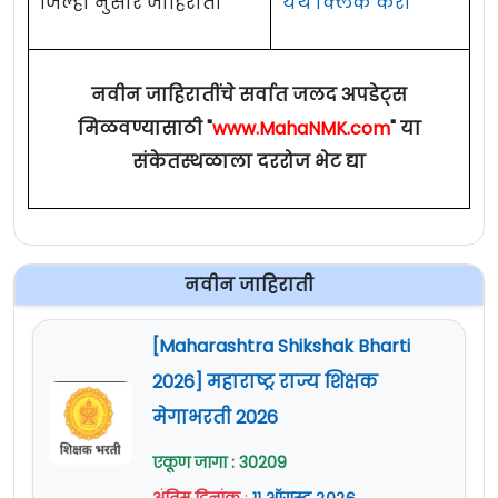
जिल्हा नुसार जाहिराती
येथे क्लिक करा
नवीन जाहिरातींचे सर्वात जलद अपडेट्स
मिळवण्यासाठी "
www.MahaNMK.com
" या
संकेतस्थळाला दररोज भेट द्या
नवीन जाहिराती
[Maharashtra Shikshak Bharti
2026] महाराष्ट्र राज्य शिक्षक
मेगाभरती 2026
एकूण जागा : 30209