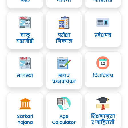
नोंदणी
जाहिराती
PRO
चालू
परीक्षा
प्रवेशपत्र
घडामोडी
निकाल
बातम्या
सराव
दिनविशेष
प्रश्नपत्रिका
Sarkari
Age
शिक्षणानुसा
Yojana
Calculator
र जाहिराती