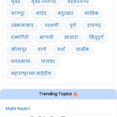
मुंबई
मुंबई उपनगर
अहमदनगर
नागपूर
नांदेड
नंदुरबार
नाशिक
उस्मानाबाद
परभणी
पुणे
रायगढ़
रत्नागिरी
सांगली
सातारा
सिंधुदुर्ग
सोलापूर
ठाणे
वर्धा
वाशीम
यवतमाळ
पालघर
महाराष्ट्राच्या बाहेरील
Trending Topics
Majhi Naukri