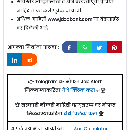
सविस्तर माहितीसाठी व अर्ज करण्यापूर्वी कृपया
जाहिरात काळजीपूर्वक वाचावी.
अधिक माहिती
www.jdccbank.com
या वेबसाईट
वर दिलेली आहे.
आपल्या मित्रांना पाठवा :
👉 Telegram वर मोफत Job Alert
मिळवण्याकरिता
येथे क्लिक करा
✅🏆
🏆 सरकारी नौकरी माहिती व्हाट्सएप्प वर मोफत
मिळवण्याकरिता
येथे क्लिक करा
🏆
आपले वय मोजण्याकरिता
Age Calculator