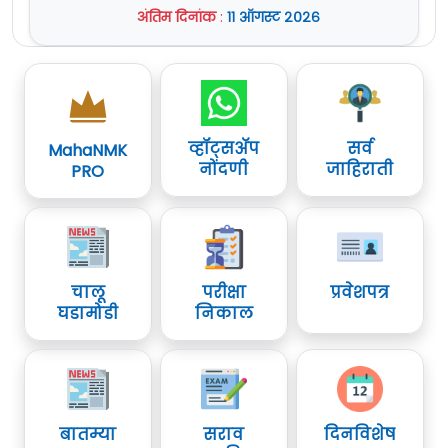
अंतिम दिनांक
:
११ ऑगस्ट २०२६
व्हॉट्सॲप
सर्व
MahaNMK
नोंदणी
जाहिराती
PRO
चालू
परीक्षा
प्रवेशपत्र
घडामोडी
निकाल
बातम्या
सराव
दिनविशेष