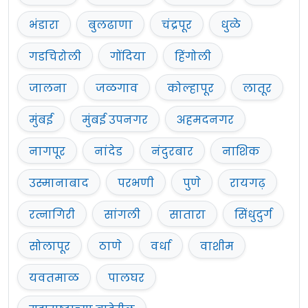
भंडारा
बुलढाणा
चंद्रपूर
धुळे
गडचिरोली
गोंदिया
हिंगोली
जालना
जळगाव
कोल्हापूर
लातूर
मुंबई
मुंबई उपनगर
अहमदनगर
नागपूर
नांदेड
नंदुरबार
नाशिक
उस्मानाबाद
परभणी
पुणे
रायगढ़
रत्नागिरी
सांगली
सातारा
सिंधुदुर्ग
सोलापूर
ठाणे
वर्धा
वाशीम
यवतमाळ
पालघर