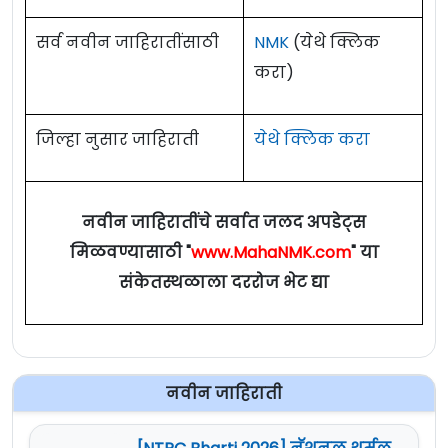
सर्व नवीन जाहिरातींसाठी
NMK
(येथे क्लिक
करा)
जिल्हा नुसार जाहिराती
येथे क्लिक करा
नवीन जाहिरातींचे सर्वात जलद अपडेट्स
मिळवण्यासाठी "
www.MahaNMK.com
" या
संकेतस्थळाला दररोज भेट द्या
नवीन जाहिराती