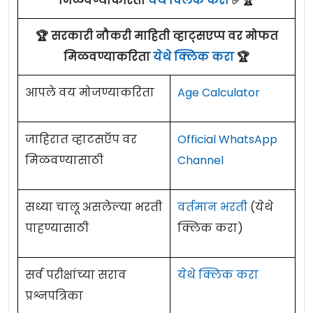
मिळवण्याकरिता
येथे क्लिक करा
✅🏆
🏆 सरकारी नौकरी माहिती व्हाट्सएप्प वर मोफत
मिळवण्याकरिता
येथे क्लिक करा
🏆
आपले वय मोजण्याकरिता
Age Calculator
जाहिरात व्हाटसऍप वर
Official WhatsApp
मिळवण्यासाठी
Channel
सध्या चालू असलेल्या भरती
वर्तमान भरती
(येथे
पाहण्यासाठी
क्लिक करा)
सर्व परीक्षांच्या सराव
येथे क्लिक करा
प्रश्नपत्रिका