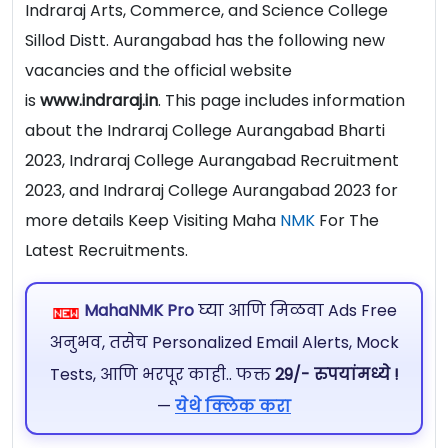
Indraraj Arts, Commerce, and Science College
Sillod Distt. Aurangabad has the following new
vacancies and the official website
is
www.indraraj.in
. This page includes information
about the Indraraj College Aurangabad Bharti
2023, Indraraj College Aurangabad Recruitment
2023, and Indraraj College Aurangabad 2023 for
more details Keep Visiting Maha
NMK
For The
Latest Recruitments.
MahaNMK Pro
घ्या आणि मिळवा Ads Free
अनुभव, तसेच Personalized Email Alerts, Mock
Tests, आणि भरपूर काही.. फक्त
29/- रुपयांमध्ये !
—
येथे क्लिक करा