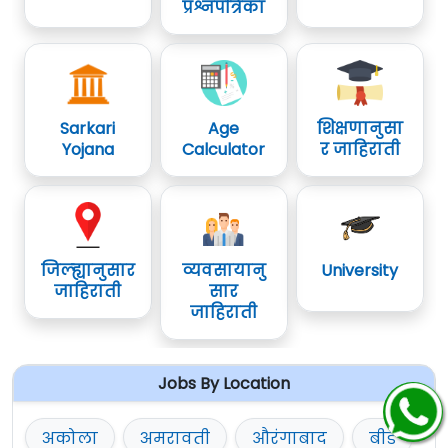
प्रश्नपत्रिका
Sarkari
Age
शिक्षणानुसा
Yojana
Calculator
र जाहिराती
जिल्ह्यानुसार
व्यवसायानु
University
जाहिराती
सार
जाहिराती
Jobs By Location
अकोला
अमरावती
औरंगाबाद
बीड