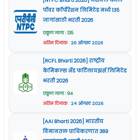
[NTPC Bharti 2026] नॅशनल थर्मल
पॉवर कॉर्पोरेशन लिमिटेड मध्ये 135
जागांसाठी भरती 2026
एकूण जागा : 135
अंतिम दिनांक
:
२६ ऑगस्ट २०२६
[RCFL Bharti 2026] राष्ट्रीय
केमिकल्स अँड फर्टिलायझर्स लिमिटेड
भरती 2026
एकूण जागा : 94
अंतिम दिनांक
:
२४ ऑगस्ट २०२६
[AAI Bharti 2026] भारतीय
विमानतळ प्राधिकरणात 389