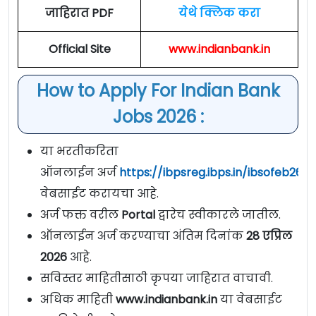
जाहिरात PDF
येथे क्लिक करा
Official Site
www.indianbank.in
How to Apply For Indian Bank
Jobs 2026 :
या भरतीकरिता
ऑनलाईन अर्ज
https://ibpsreg.ibps.in/ibsofeb26/
वेबसाईट करायचा आहे.
अर्ज फक्त वरील
Portal
द्वारेच स्वीकारले जातील.
ऑनलाईन अर्ज करण्याचा अंतिम दिनांक
28 एप्रिल
2026
आहे.
सविस्तर माहितीसाठी कृपया जाहिरात वाचावी.
अधिक माहिती
www.indianbank.in
या वेबसाईट