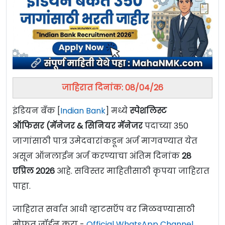
जाहिरात दिनांक: 08/04/26
इंडियन बँक [
Indian Bank
] मध्ये
स्पेशलिस्ट
ऑफिसर (मॅनेजर & सिनियर मॅनेजर
पदाच्या 350
जागांसाठी पात्र उमेदवारांकडून अर्ज मागवण्यात येत
असून ऑनलाईन अर्ज करण्याचा अंतिम दिनांक
28
एप्रिल 2026
आहे. सविस्तर माहितीसाठी कृपया जाहिरात
पाहा.
जाहिरात सर्वात आधी व्हाटसऍप वर मिळवण्यासाठी
मोफत जॉईन करा -
Official WhatsApp Channel