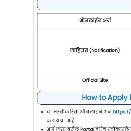
ऑनलाईन अर्ज
जाहिरात (Notification)
Official Site
How to Apply F
या भरतीकरिता ऑनलाईन अर्ज
https:/
करायचा आहे.
अर्ज फक्त वरील
Portal
द्वारेच स्वीकारल