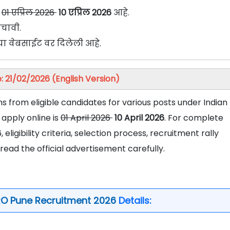
01 एप्रिल 2026
10 एप्रिल 2026
आहे.
चावी.
ा वेबसाईट वर दिलेली आहे.
: 21/02/2026 (English Version)
ns from eligible candidates for various posts under Indian
apply online is
01 April 2026
10 April 2026
. For complete
eligibility criteria, selection process, recruitment rally
 read the official advertisement carefully.
RO Pune Recruitment 2026
Details: