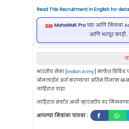
Read This Recruitment in English for detai
MahaNMK Pro
घ्या आणि मिळवा Ads
आणि भरपूर काही..
ज
भारतीय सेना [
Indian Army
] मार्फत विविध 
ऑनलाईन अर्ज करण्याचा अंतिम दिनांक
01 
जाहिरात पाहा.
जाहिरात सर्वात आधी व्हाटसऍप वर मिळवण
आपल्या मित्रांना पाठवा :