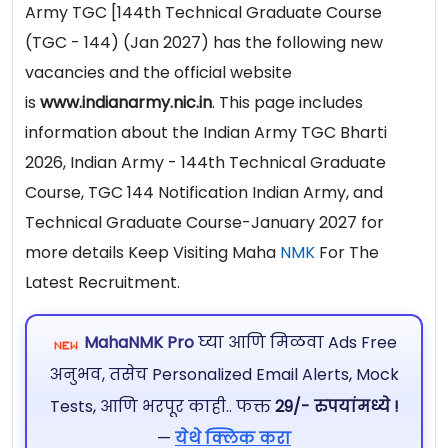
Army TGC [144th Technical Graduate Course
(TGC - 144) (Jan 2027) has the following new
vacancies and the official website
is
www.indianarmy.nic.in
. This page includes
information about the Indian Army TGC Bharti
2026, Indian Army - 144th Technical Graduate
Course, TGC 144 Notification Indian Army, and
Technical Graduate Course-January 2027 for
more details Keep Visiting Maha
NMK
For The
Latest Recruitment.
MahaNMK Pro
घ्या आणि मिळवा Ads Free
अनुभव, तसेच Personalized Email Alerts, Mock
Tests, आणि भरपूर काही.. फक्त
29/- रुपयांमध्ये !
—
येथे क्लिक करा