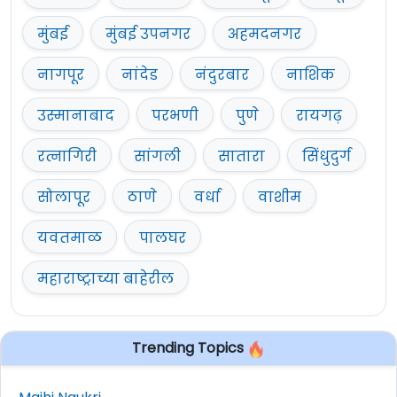
मुंबई
मुंबई उपनगर
अहमदनगर
नागपूर
नांदेड
नंदुरबार
नाशिक
उस्मानाबाद
परभणी
पुणे
रायगढ़
रत्नागिरी
सांगली
सातारा
सिंधुदुर्ग
सोलापूर
ठाणे
वर्धा
वाशीम
यवतमाळ
पालघर
महाराष्ट्राच्या बाहेरील
Trending Topics