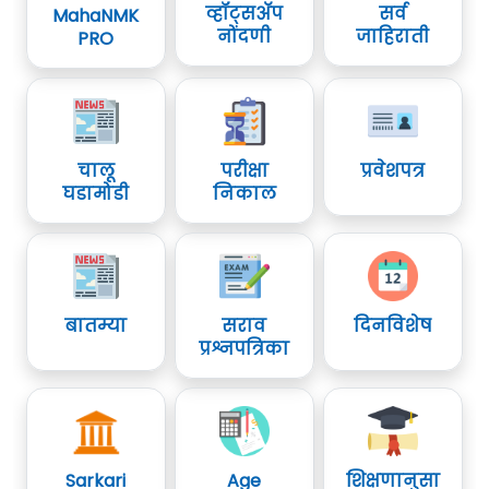
व्हॉट्सॲप
सर्व
MahaNMK
नोंदणी
जाहिराती
PRO
चालू
परीक्षा
प्रवेशपत्र
घडामोडी
निकाल
बातम्या
सराव
दिनविशेष
प्रश्नपत्रिका
Sarkari
Age
शिक्षणानुसा