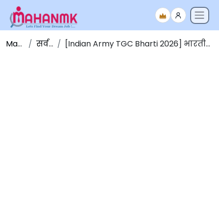
Maha NMK
सर्व जाहिराती
[Indian Army TGC Bharti 2026] भारतीय सैन्य 144th टेक्निकल पदवीधर कोर्स-जानेवारी 2027