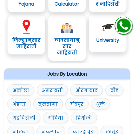
Yojana
Calculator
र जाहिराती
जिल्ह्यानुसार
व्यवसायानु
University
जाहिराती
सार
जाहिराती
Jobs By Location
अकोला
अमरावती
औरंगाबाद
बीड
भंडारा
बुलढाणा
चंद्रपूर
धुळे
गडचिरोली
गोंदिया
हिंगोली
जालना
जळगाव
कोल्हापूर
लातूर