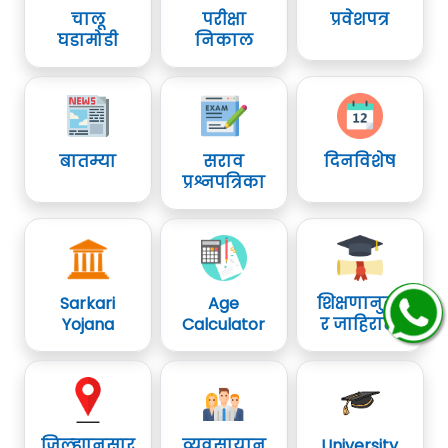
चालू
परीक्षा
प्रवेशपत्र
घडामोडी
निकाल
बातम्या
सराव
दिनविशेष
प्रश्नपत्रिका
Sarkari
Age
शिक्षणानुसा
Yojana
Calculator
र जाहिराती
जिल्ह्यानुसार
व्यवसायानु
University