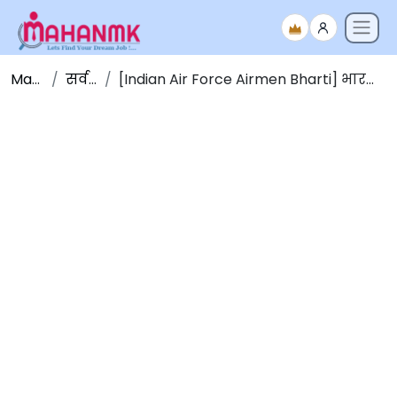
Maha NMK
सर्व जाहिराती
[Indian Air Force Airmen Bharti] भारतीय हवाई दल एयरमन (मेडिकल असिस्टंट) भरती 2026