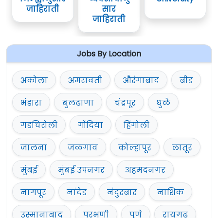
जाहिराती
सार
जाहिराती
Jobs By Location
अकोला
अमरावती
औरंगाबाद
बीड
भंडारा
बुलढाणा
चंद्रपूर
धुळे
गडचिरोली
गोंदिया
हिंगोली
जालना
जळगाव
कोल्हापूर
लातूर
मुंबई
मुंबई उपनगर
अहमदनगर
नागपूर
नांदेड
नंदुरबार
नाशिक
उस्मानाबाद
परभणी
पुणे
रायगढ़