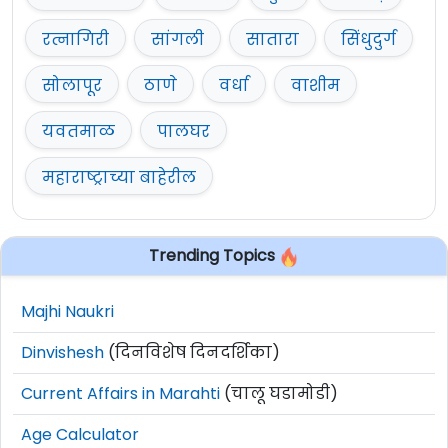
रत्नागिरी
सांगली
सातारा
सिंधुदुर्ग
सोलापूर
ठाणे
वर्धा
वाशीम
यवतमाळ
पालघर
महाराष्ट्राच्या बाहेरील
Trending Topics
Majhi Naukri
Dinvishesh
(दिनविशेष दिनदर्शिका)
Current Affairs in Marahti
(चालू घडामोडी)
Age Calculator