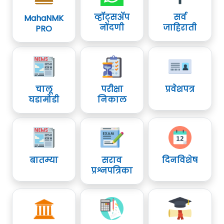
व्हॉट्सॲप
सर्व
MahaNMK
नोंदणी
जाहिराती
PRO
चालू
परीक्षा
प्रवेशपत्र
घडामोडी
निकाल
बातम्या
सराव
दिनविशेष
प्रश्नपत्रिका