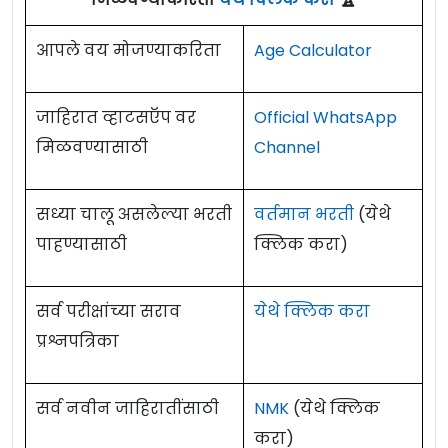
आपले वय मोजण्याकरिता
Age Calculator
जाहिरात व्हाटसऍप वर
Official WhatsApp
मिळवण्यासाठी
Channel
सध्या चालू असलेल्या भरती
वर्तमान भरती
(येथे
पाहण्यासाठी
क्लिक करा)
सर्व परीक्षांच्या सराव
येथे क्लिक करा
प्रश्नपत्रिका
सर्व नवीन जाहिरातींसाठी
NMK
(येथे क्लिक
करा)