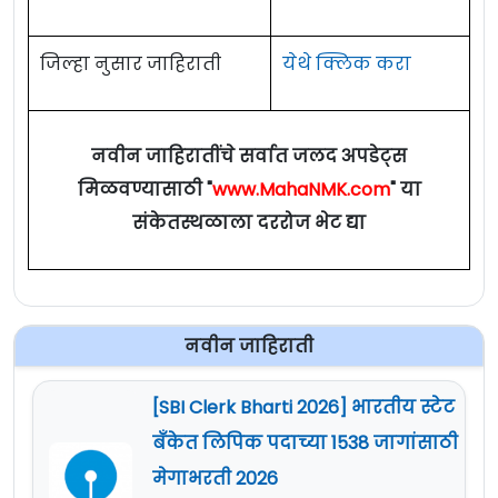
जिल्हा नुसार जाहिराती
येथे क्लिक करा
नवीन जाहिरातींचे सर्वात जलद अपडेट्स
मिळवण्यासाठी "
www.MahaNMK.com
" या
संकेतस्थळाला दररोज भेट द्या
नवीन जाहिराती
[SBI Clerk Bharti 2026] भारतीय स्टेट
बँकेत लिपिक पदाच्या 1538 जागांसाठी
मेगाभरती 2026