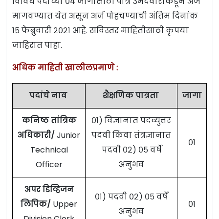
विविध पदांच्या ०४ जागांसाठी पात्र उमेदवारांकडून अर्ज
मागवण्यात येत असून अर्ज पोहचण्याची अंतिम दिनांक
१५ फेब्रुवारी २०२१ आहे. सविस्तर माहितीसाठी कृपया
जाहिरात पाहा.
अधिक माहिती खालीलप्रमाणे :
पदांचे नाव
शैक्षणिक पात्रता
जागा
कनिष्ठ तांत्रिक
०१) विज्ञानात पदव्युत्तर
अधिकारी/
Junior
पदवी किंवा तंत्रज्ञानात
०१
Technical
पदवी ०२) ०५ वर्षे
Officer
अनुभव
अपर डिव्हिजन
०१) पदवी ०२) ०५ वर्षे
लिपिक/
Upper
०१
अनुभव
Division Clerk