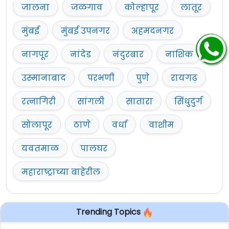
जालना
जळगाव
कोल्हापूर
लातूर
मुंबई
मुंबई उपनगर
अहमदनगर
नागपूर
नांदेड
नंदुरबार
नाशिक
उस्मानाबाद
परभणी
पुणे
रायगढ़
रत्नागिरी
सांगली
सातारा
सिंधुदुर्ग
सोलापूर
ठाणे
वर्धा
वाशीम
यवतमाळ
पालघर
महाराष्ट्राच्या बाहेरील
Trending Topics