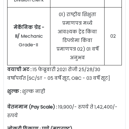
०१) राष्ट्रीय शिक्षुता
प्रमाणपत्र मध्ये
मेकॅनिक ग्रेड -
आवश्यक ट्रेड किंवा
II/
Mechanic
०२
डिप्लोमा किंवा
Grade-II
प्रमाणपत्र ०२) ०१ वर्षे
अनुभव
वयाची अट :
१५ फेब्रुवारी २०२१ रोजी २५/२८/३०
वर्षापर्यंत [SC/ST - ०५ वर्षे सूट, OBC - ०३ वर्षे सूट]
शुल्क :
शुल्क नाही
वेतनमान (Pay Scale) :
१९,९००/- रुपये ते १,४२,४००/-
रुपये
नोकरी ठिकाण : पुणे (महाराष्ट्र)