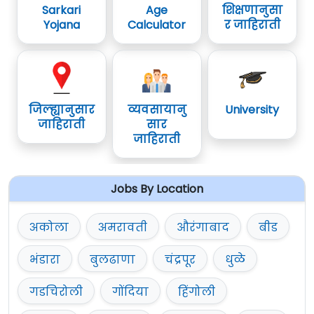
Sarkari
Age
शिक्षणानुसा
Yojana
Calculator
र जाहिराती
जिल्ह्यानुसार
व्यवसायानु
University
जाहिराती
सार
जाहिराती
Jobs By Location
अकोला
अमरावती
औरंगाबाद
बीड
भंडारा
बुलढाणा
चंद्रपूर
धुळे
गडचिरोली
गोंदिया
हिंगोली