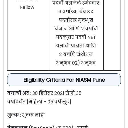
पदवी असलेले उमेदवार
Fellow
३ वर्षांच्या बॅचलर
पदवीसह मूलभूत
विज्ञान आणि २ वर्षांची
पदव्युत्तर पदवी NET
असावी पात्रता आणि
२ वर्षांचे संशोधन
अनुभव ०२) अनुभव
Eligibility Criteria For NIASM Pune
वयाची अट :
३० डिसेंबर २०२१ रोजी ३५
वर्षापर्यंत
[महिला - ०५ वर्षे सूट]
शुल्क :
शुल्क नाही