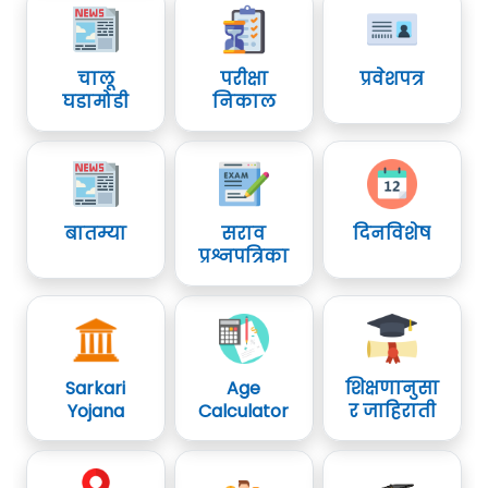
चालू
परीक्षा
प्रवेशपत्र
घडामोडी
निकाल
बातम्या
सराव
दिनविशेष
प्रश्नपत्रिका
Sarkari
Age
शिक्षणानुसा
Yojana
Calculator
र जाहिराती