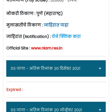
वेतनमान (Pay Scale) :
३१,०००/- रुपये.
नोकरी ठिकाण : पुणे (महाराष्ट्र)
मुलाखतीचे ठिकाण :
जाहिरात पाहा
जाहिरात (Notification) :
येथे क्लिक करा
Official Site :
www.niam.res.in
०३ जागा - अंतिम दिनांक २० डिसेंबर २०२१
Expired :
जाहिरात दिनांक: ०६/१२/२१
नॅशनल इंस्टिट्यूट ऑफ एबियोटिक स्ट्रीट मॅनेजमेंट
०३ जागा - अंतिम दिनांक २० नोव्हेंबर २०२१