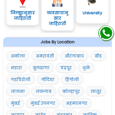
जिल्ह्यानुसार
व्यवसायानु
University
जाहिराती
सार
जाहिराती
Jobs By Location
अकोला
अमरावती
औरंगाबाद
बीड
भंडारा
बुलढाणा
चंद्रपूर
धुळे
गडचिरोली
गोंदिया
हिंगोली
जालना
जळगाव
कोल्हापूर
लातूर
मुंबई
मुंबई उपनगर
अहमदनगर