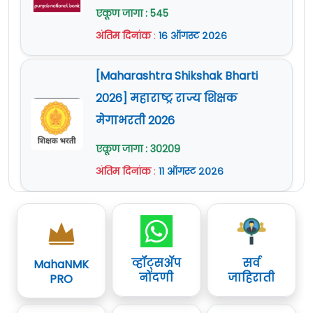
एकूण जागा : 545
अंतिम दिनांक
:
१६ ऑगस्ट २०२६
[Maharashtra Shikshak Bharti
2026] महाराष्ट्र राज्य शिक्षक
मेगाभरती 2026
एकूण जागा : 30209
अंतिम दिनांक
:
११ ऑगस्ट २०२६
व्हॉट्सॲप
सर्व
MahaNMK
नोंदणी
जाहिराती
PRO