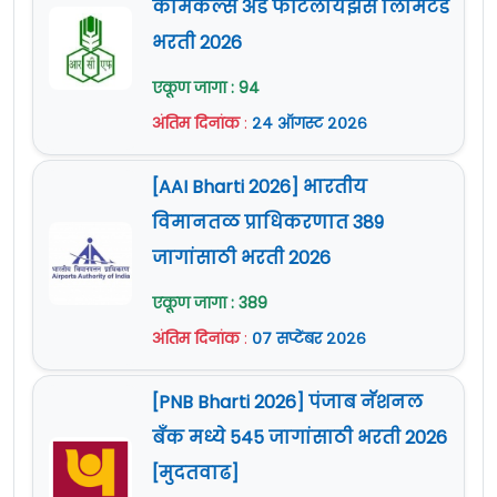
केमिकल्स अँड फर्टिलायझर्स लिमिटेड
भरती 2026
शुल्क :
शुल्क नाही
एकूण जागा : 94
वेतनमान (Pay Scale) :
१५,०००/- रुपये ते ३१,०००/-
अंतिम दिनांक
:
२४ ऑगस्ट २०२६
रुपये.
नोकरी ठिकाण : पुणे (महाराष्ट्र)
[AAI Bharti 2026] भारतीय
विमानतळ प्राधिकरणात 389
E-Mail ID :
niasm.recruitment@gmail.com
जागांसाठी भरती 2026
जाहिरात (Notification) :
येथे क्लिक करा
एकूण जागा : 389
Official Site :
www.niam.res.in
अंतिम दिनांक
:
०७ सप्टेंबर २०२६
[PNB Bharti 2026] पंजाब नॅशनल
बँक मध्ये 545 जागांसाठी भरती 2026
[मुदतवाढ]