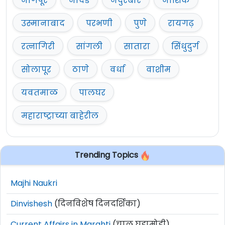
नागपूर
नांदेड
नंदुरबार
नाशिक
उस्मानाबाद
परभणी
पुणे
रायगढ़
रत्नागिरी
सांगली
सातारा
सिंधुदुर्ग
सोलापूर
ठाणे
वर्धा
वाशीम
यवतमाळ
पालघर
महाराष्ट्राच्या बाहेरील
Trending Topics
Majhi Naukri
Dinvishesh
(दिनविशेष दिनदर्शिका)
Current Affairs in Marahti
(चालू घडामोडी)