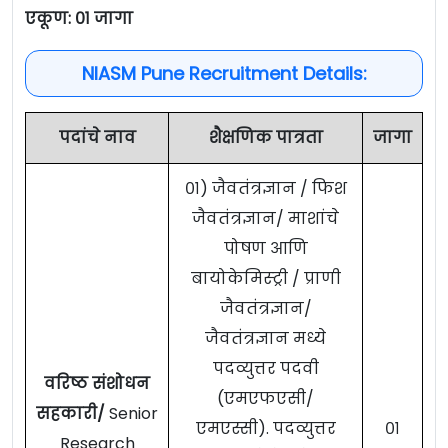
एकूण: ०१ जागा
NIASM Pune Recruitment Details:
पदांचे नाव
शैक्षणिक पात्रता
जागा
०१) जैवतंत्रज्ञान / फिश
जैवतंत्रज्ञान/ माशांचे
पोषण आणि
बायोकेमिस्ट्री / प्राणी
जैवतंत्रज्ञान/
जैवतंत्रज्ञान मध्ये
पदव्युत्तर पदवी
वरिष्ठ संशोधन
(एमएफएसी/
सहकारी/
Senior
एमएस्सी). पदव्युत्तर
०१
Research