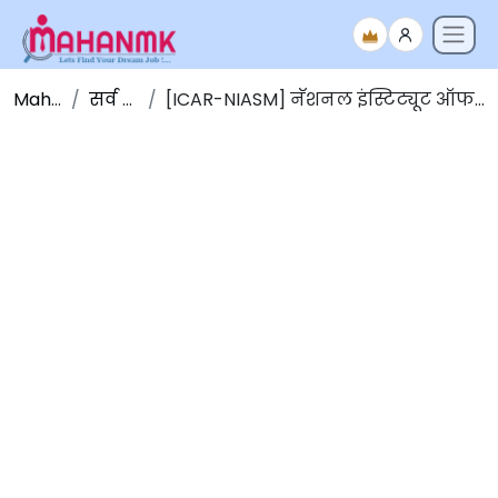
Maha NMK
सर्व जाहिराती
[ICAR-NIASM] नॅशनल इंस्टिट्यूट ऑफ एबियोटिक स्ट्रीट मॅनेजमेंट भरती २०२१