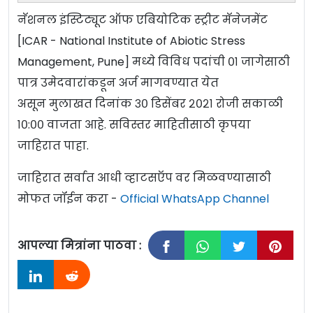
नॅशनल इंस्टिट्यूट ऑफ एबियोटिक स्ट्रीट मॅनेजमेंट
[ICAR - National Institute of Abiotic Stress
Management, Pune] मध्ये विविध पदांची ०१ जागेसाठी
पात्र उमेदवारांकडून अर्ज मागवण्यात येत
असून मुलाखत दिनांक ३० डिसेंबर २०२१ रोजी सकाळी
१०:०० वाजता आहे. सविस्तर माहितीसाठी कृपया
जाहिरात पाहा.
जाहिरात सर्वात आधी व्हाटसऍप वर मिळवण्यासाठी
मोफत जॉईन करा -
Official WhatsApp Channel
आपल्या मित्रांना पाठवा :