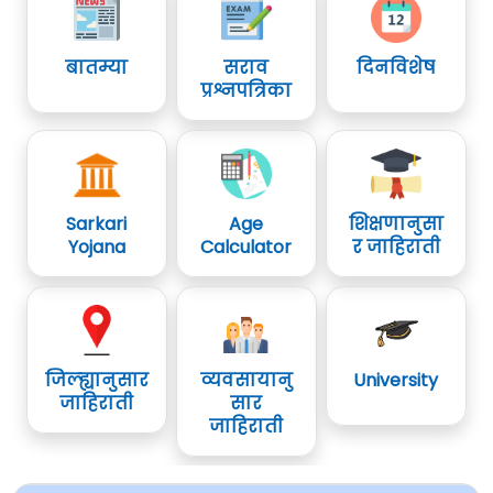
बातम्या
सराव
दिनविशेष
प्रश्नपत्रिका
Sarkari
Age
शिक्षणानुसा
Yojana
Calculator
र जाहिराती
जिल्ह्यानुसार
व्यवसायानु
University
जाहिराती
सार
जाहिराती