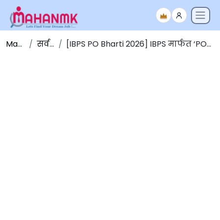
Maha NMK
सर्व जाहिराती
[IBPS PO Bharti 2026] IBPS मार्फत ‘PO/MT’ पदांच्या 6715 जागांसाठी भरती 2026 [मुदतवाढ]