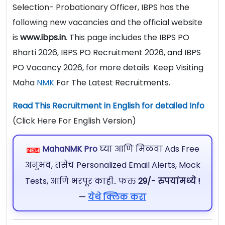
Selection- Probationary Officer, IBPS has the
following new vacancies and the official website
is
www.ibps.in
. This page includes the IBPS PO
Bharti 2026, IBPS PO Recruitment 2026, and IBPS
PO Vacancy 2026, for more details Keep Visiting
Maha
NMK
For The Latest Recruitments.
Read This Recruitment in English for detailed Info
(Click Here For English Version)
MahaNMK Pro
घ्या आणि मिळवा Ads Free
अनुभव, तसेच Personalized Email Alerts, Mock
Tests, आणि भरपूर काही.. फक्त
29/- रुपयांमध्ये !
—
येथे क्लिक करा