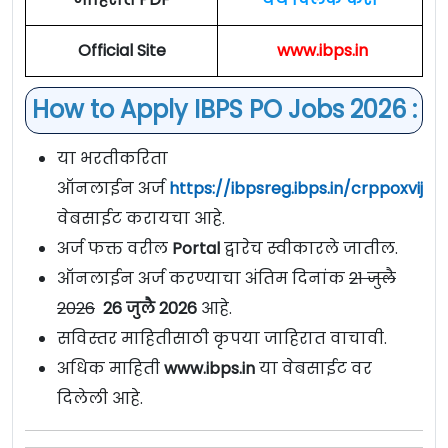
Official Site
www.ibps.in
How to Apply IBPS PO Jobs 2026 :
या भरतीकरिता
ऑनलाईन अर्ज
https://ibpsreg.ibps.in/crppoxvijun
वेबसाईट करायचा आहे.
अर्ज फक्त वरील
Portal
द्वारेच स्वीकारले जातील.
ऑनलाईन अर्ज करण्याचा अंतिम दिनांक
21 जुलै
2026
26 जुलै 2026
आहे.
सविस्तर माहितीसाठी कृपया जाहिरात वाचावी.
अधिक माहिती
www.ibps.in
या वेबसाईट वर
दिलेली आहे.