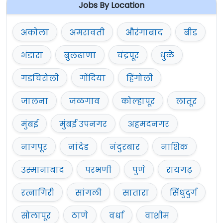
Jobs By Location
अकोला
अमरावती
औरंगाबाद
बीड
भंडारा
बुलढाणा
चंद्रपूर
धुळे
गडचिरोली
गोंदिया
हिंगोली
जालना
जळगाव
कोल्हापूर
लातूर
मुंबई
मुंबई उपनगर
अहमदनगर
नागपूर
नांदेड
नंदुरबार
नाशिक
उस्मानाबाद
परभणी
पुणे
रायगढ़
रत्नागिरी
सांगली
सातारा
सिंधुदुर्ग
सोलापूर
ठाणे
वर्धा
वाशीम