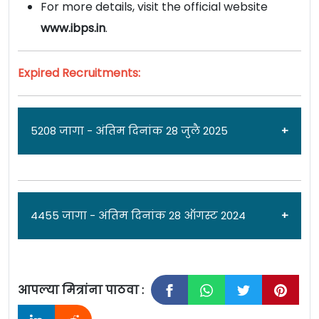
For more details, visit the official website
www.ibps.in
.
Expired Recruitments:
5208 जागा - अंतिम दिनांक 28 जुलै 2025
जाहिरात दिनांक: 01/07/25
4455 जागा - अंतिम दिनांक 28 ऑगस्ट 2024
इन्स्टिट्यूट ऑफ बँकिंग कार्मिक सिलेक्शन [
Institute
of Banking Personnel Selection
] मध्ये
PO/MT
आपल्या मित्रांना पाठवा :
पदांच्या 5208 जागांसाठी पात्र उमेदवारांकडून अर्ज
जाहिरात दिनांक: 10/08/24
मागवण्यात येत असून ऑनलाईन अर्ज करण्याचा अंतिम