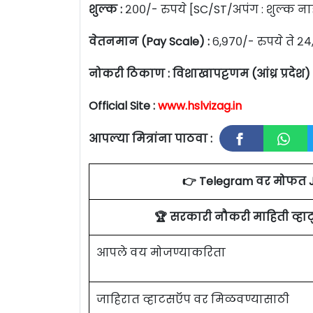
शुल्क :
२००/- रुपये [SC/ST/अपंग : शुल्क ना
वेतनमान (Pay Scale) :
६,९७०/- रुपये ते २४
नोकरी ठिकाण :
विशाखापट्टणम (आंध्र प्रदेश)
Official Site :
www.hslvizag.in
आपल्या मित्रांना पाठवा :
👉 Telegram वर मोफत 
🏆 सरकारी नौकरी माहिती व्ह
आपले वय मोजण्याकरिता
जाहिरात व्हाटसऍप वर मिळवण्यासाठी