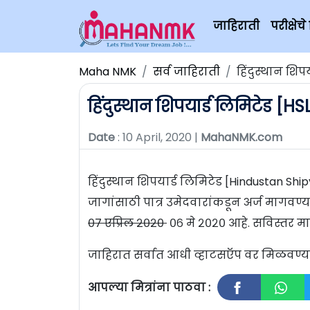
जाहिराती
परीक्षे
Maha NMK
सर्व जाहिराती
हिंदुस्थान शिप
हिंदुस्थान शिपयार्ड लिमिटेड [HS
Date
: 10 April, 2020 |
MahaNMK.com
हिंदुस्थान शिपयार्ड लिमिटेड [Hindustan Shi
जागांसाठी पात्र उमेदवारांकडून अर्ज मागव
०७ एप्रिल २०२०
०६ मे २०२० आहे. सविस्तर म
जाहिरात सर्वात आधी व्हाटसऍप वर मिळवण
आपल्या मित्रांना पाठवा :