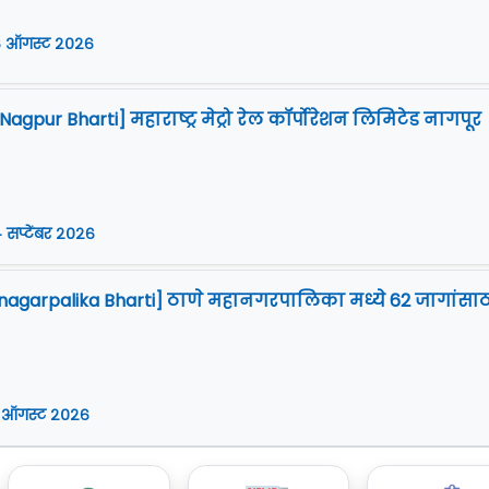
 ऑगस्ट २०२६
gpur Bharti] महाराष्ट्र मेट्रो रेल कॉर्पोरेशन लिमिटेड नागपूर
 सप्टेंबर २०२६
agarpalika Bharti] ठाणे महानगरपालिका मध्ये 62 जागांसाठ
 ऑगस्ट २०२६