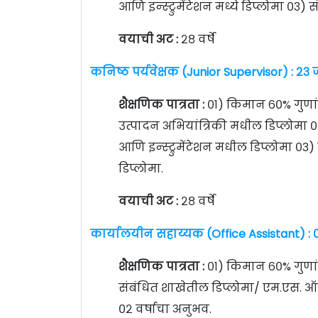
आणि इन्स्ट्रुमेंटेशन मध्ये डिप्लोमा ०३)
वयाची अट :
२८ वर्षे
कनिष्ठ पर्यवेक्षक (Junior Supervisor) : २३
शैक्षणिक पात्रता :
०१) किमान ६०% गुणांस
उत्पादन अभियांत्रिकी मधील डिप्लोमा ०
आणि इन्स्ट्रुमेंटेशन मधील डिप्लोमा ०३)
डिप्लोमा.
वयाची अट :
२८ वर्षे
कार्यालयीन सहाय्यक (Office Assistant) : 
शैक्षणिक पात्रता :
०१) किमान ६०% गुणां
संबंधित शाखेतील डिप्लोमा/ एम.एस. ऑफ
०२ वर्षाचा अनुभव.