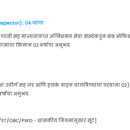
nspector) : ०४ जागा
 पदवी सह मान्यताप्राप्त अग्निशमन सेवा संस्थेकडून सब ऑफि
ील कामाचा किमान ०३ वर्षाचा अनुभव.
क्षा उत्तीर्ण सह जड आणि हलके वाहन चालविण्याचा परवाना ०२)
वर्षाचा अनुभव.
SC/ST/OBC/PWD - शासकीय नियमांनुसार सूट]