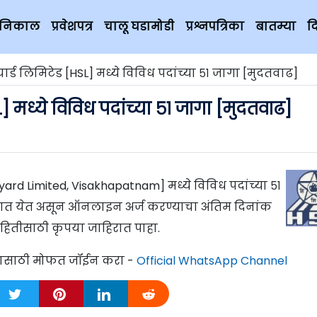
चे निकाल
प्रवेशपत्र
चालू घडामोडी
प्रश्नपत्रिका
बातम्या
द
यार्ड लिमिटेड [HSL] मध्ये विविध पदांच्या ५१ जागा [मुदतवाढ]
L] मध्ये विविध पदांच्या ५१ जागा [मुदतवाढ]
pyard Limited, Visakhapatnam] मध्ये विविध पदांच्या ५१
ण्यात येत असून ऑनलाइन अर्ज करण्याचा अंतिम दिनांक
ाहितीसाठी कृपया जाहिरात पाहा.
्यासाठी मोफत जॉईन करा -
Official WhatsApp Channel