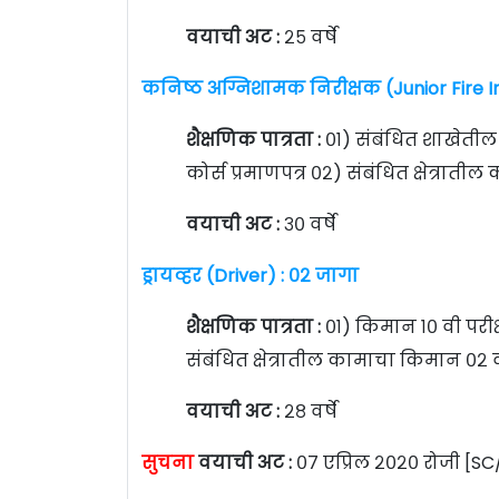
वयाची अट :
२५ वर्षे
कनिष्ठ अग्निशामक निरीक्षक (Junior Fire I
शैक्षणिक पात्रता :
०१) संबंधित शाखेतील
कोर्स प्रमाणपत्र ०२) संबंधित क्षेत्रात
वयाची अट :
३० वर्षे
ड्रायव्हर (Driver) : ०२ जागा
शैक्षणिक पात्रता :
०१) किमान १० वी परी
संबंधित क्षेत्रातील कामाचा किमान ०२ 
वयाची अट :
२८ वर्षे
सुचना
वयाची अट :
०७ एप्रिल २०२० रोजी [