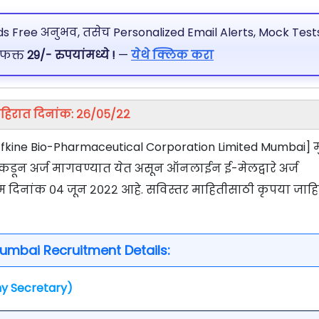
 Free अनुभव, तसेच Personalized Email Alerts, Mock Tests
 फक्त
29/- रुपयांमध्ये !
—
येथे क्लिक करा
हिरात दिनांक: २६/०५/२२
ine Bio-Pharmaceutical Corporation Limited Mumbai] म
रांकडून अर्ज मागवण्यात येत असून ऑनलाईन ई-मेलद्वारे अर्ज
तिम दिनांक ०४ जून २०२२ आहे. सविस्तर माहितीसाठी कृपया जाह
umbai Recruitment Details:
y Secretary)