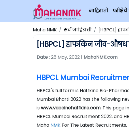
जाहिराती
परीक्षे
Maha NMK
सर्व जाहिराती
[HBPCL] हाफ
[HBPCL] हाफकिन जीव-औषध नि
Date
: 26 May, 2022 |
MahaNMK.com
HBPCL Mumbai Recruitmen
HBPCL's full form is Haffkine Bio-Pharm
Mumbai Bharti 2022 has the following new
is
www.vaccinehaffkine.com
. This page 
HBPCL Mumbai Recruitment 2022, and HBP
Maha
NMK
For The Latest Recruitments.