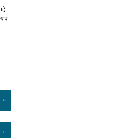
हे.
ायचे