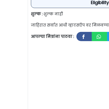
Eligibil
शुल्क :
शुल्क नाही
जाहिरात सर्वात आधी व्हाटसऍप वर मिळवण
आपल्या मित्रांना पाठवा :