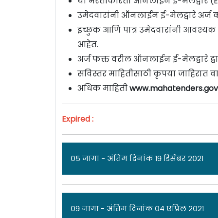
या भरतीकरिता ऑनलाईन ई-मेलद्वारे (E-M
उमेदवारांनी ऑनलाईन ई-मेलद्वारे अर्ज 
इच्छुक आणि पात्र उमेदवारांनी आवश्यक 
आहेत.
अर्ज फक्त वरील ऑनलाईन ई-मेलद्वारे द्वा
सविस्तर माहितीसाठी कृपया जाहिरात वा
अधिक माहिती
www.mahatenders.gov.
Expired :
०५ जागा - अंतिम दिनांक १९ डिसेंबर २०२१
ज
०९ जागा - अंतिम दिनांक ०४ एप्रिल २०२१