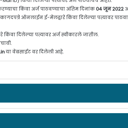
ail ID) किंवा दिलेल्या पत्यावर अर्ज पाठवायचे आहेत.
करण्याचा किंवा अर्ज पाठवण्याचा अंतिम दिनांक
०४ जून २०२२
आ
कागदपत्रे ऑनलाईन ई-मेलद्वारे किंवा दिलेल्या पत्यावर पाठव
रे किंवा दिलेल्या पत्यावर अर्ज स्वीकारले जातील.
चावी.
in
या वेबसाईट वर दिलेली आहे.
ाहिरात दिनांक: २५/११/२१