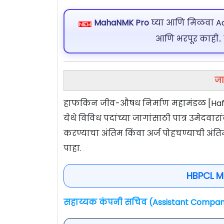
MahaNMK Pro
घ्या आणि मिळवा Ads
आणि भरपूर काही..
जा
हाफकिन जीव-औषध निर्माण महामंडळ [Haffk
येथे विविध पदांच्या जागांसाठी पात्र उमेदवा
करण्याचा अंतिम किंवा अर्ज पोहचण्याची अं
पाहा.
HBPCL M
सहाय्यक कंपनी सचिव (Assistant Compan