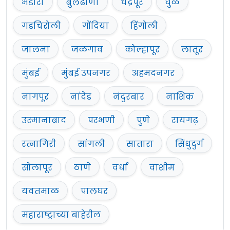
भंडारा
बुलढाणा
चंद्रपूर
धुळे
गडचिरोली
गोंदिया
हिंगोली
जालना
जळगाव
कोल्हापूर
लातूर
मुंबई
मुंबई उपनगर
अहमदनगर
नागपूर
नांदेड
नंदुरबार
नाशिक
उस्मानाबाद
परभणी
पुणे
रायगढ़
रत्नागिरी
सांगली
सातारा
सिंधुदुर्ग
सोलापूर
ठाणे
वर्धा
वाशीम
यवतमाळ
पालघर
महाराष्ट्राच्या बाहेरील