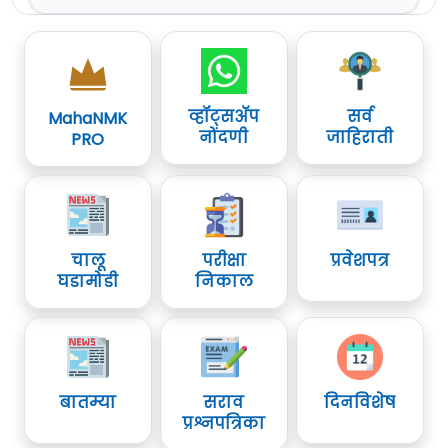
व्हॉट्सॲप
सर्व
MahaNMK
नोंदणी
जाहिराती
PRO
चालू
परीक्षा
प्रवेशपत्र
घडामोडी
निकाल
बातम्या
सराव
दिनविशेष
प्रश्नपत्रिका