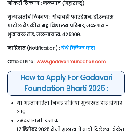
नोकरी ठिकाण : जळगाव (महाराष्ट्र)
मुलाखतीचे ठिकाण : गोदावरी फाउंडेशन, डॉ.उल्हास
पाटील वैद्यकीय महाविद्यालय परिसर, जळगाव –
भुसावळ रोड, जळगाव ख. ४२५३०९.
जाहिरात (Notification) :
येथे क्लिक करा
Official Site :
www.godavarifoundation.com
How to Apply For Godavari
Foundation Bharti 2025 :
या भरतीकरिता निवड प्रक्रिया मुलाखत द्वारे होणार
आहे.
उमेदवारांनी दिनांक
17
डिसेंबर
2025
रोजी मुलाखतीसाठी दिलेल्या वेळेत