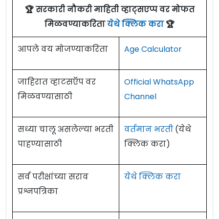
🏆 सरकारी नौकरी माहिती व्हाट्सएप्प वर मोफत
मिळवण्याकरिता
येथे क्लिक करा
🏆
आपले वय मोजण्याकरिता
Age Calculator
जाहिरात व्हाटसऍप वर
Official WhatsApp
मिळवण्यासाठी
Channel
सध्या चालू असलेल्या भरती
वर्तमान भरती
(येथे
पाहण्यासाठी
क्लिक करा)
सर्व परीक्षांच्या सराव
येथे क्लिक करा
प्रश्नपत्रिका