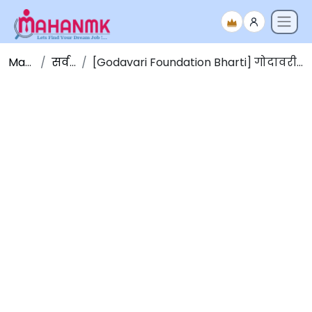
Maha NMK
सर्व जाहिराती
[Godavari Foundation Bharti] गोदावरी फाउंडेशन जळगाव मध्ये नवीन जागांसाठी भरती 2025