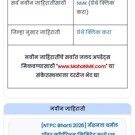
सर्व नवीन जाहिरातींसाठी
NMK
(येथे क्लिक
करा)
जिल्हा नुसार जाहिराती
येथे क्लिक करा
नवीन जाहिरातींचे सर्वात जलद अपडेट्स
मिळवण्यासाठी "
www.MahaNMK.com
" या
संकेतस्थळाला दररोज भेट द्या
नवीन जाहिराती
[NTPC Bharti 2026] नॅशनल थर्मल