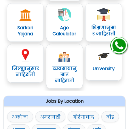
Sarkari
Age
शिक्षणानुसा
Yojana
Calculator
र जाहिराती
जिल्ह्यानुसार
व्यवसायानु
University
जाहिराती
सार
जाहिराती
Jobs By Location
अकोला
अमरावती
औरंगाबाद
बीड