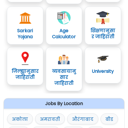
Sarkari
Age
शिक्षणानुसा
Yojana
Calculator
र जाहिराती
जिल्ह्यानुसार
व्यवसायानु
University
जाहिराती
सार
जाहिराती
Jobs By Location
अकोला
अमरावती
औरंगाबाद
बीड