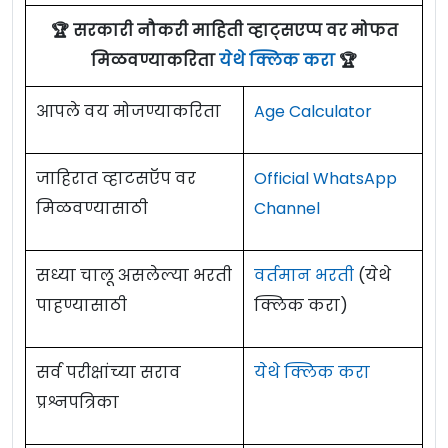
🏆 सरकारी नौकरी माहिती व्हाट्सएप्प वर मोफत
मिळवण्याकरिता
येथे क्लिक करा
🏆
आपले वय मोजण्याकरिता
Age Calculator
जाहिरात व्हाटसऍप वर
Official WhatsApp
मिळवण्यासाठी
Channel
सध्या चालू असलेल्या भरती
वर्तमान भरती
(येथे
पाहण्यासाठी
क्लिक करा)
सर्व परीक्षांच्या सराव
येथे क्लिक करा
प्रश्नपत्रिका