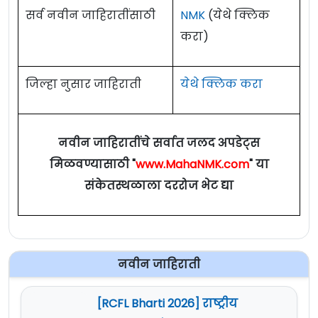
सर्व नवीन जाहिरातींसाठी
NMK
(येथे क्लिक
करा)
जिल्हा नुसार जाहिराती
येथे क्लिक करा
नवीन जाहिरातींचे सर्वात जलद अपडेट्स
मिळवण्यासाठी "
www.MahaNMK.com
" या
संकेतस्थळाला दररोज भेट द्या
नवीन जाहिराती
[RCFL Bharti 2026] राष्ट्रीय