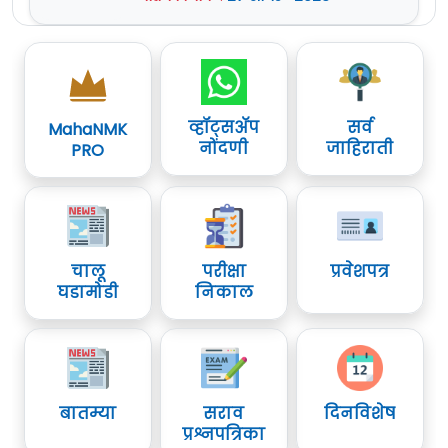
व्हॉट्सॲप
सर्व
MahaNMK
नोंदणी
जाहिराती
PRO
चालू
परीक्षा
प्रवेशपत्र
घडामोडी
निकाल
बातम्या
सराव
दिनविशेष
प्रश्नपत्रिका