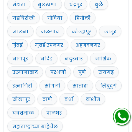
भंडारा
बुलढाणा
चंद्रपूर
धुळे
गडचिरोली
गोंदिया
हिंगोली
जालना
जळगाव
कोल्हापूर
लातूर
मुंबई
मुंबई उपनगर
अहमदनगर
नागपूर
नांदेड
नंदुरबार
नाशिक
उस्मानाबाद
परभणी
पुणे
रायगढ़
रत्नागिरी
सांगली
सातारा
सिंधुदुर्ग
सोलापूर
ठाणे
वर्धा
वाशीम
यवतमाळ
पालघर
महाराष्ट्राच्या बाहेरील