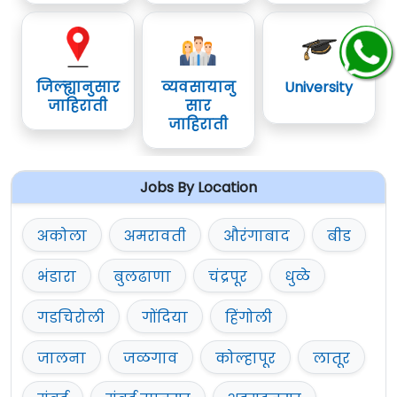
जिल्ह्यानुसार
व्यवसायानु
University
जाहिराती
सार
जाहिराती
Jobs By Location
अकोला
अमरावती
औरंगाबाद
बीड
भंडारा
बुलढाणा
चंद्रपूर
धुळे
गडचिरोली
गोंदिया
हिंगोली
जालना
जळगाव
कोल्हापूर
लातूर