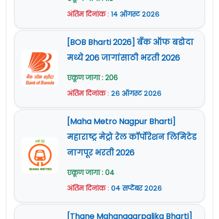
Important Dates:
अंतिम दिनांक
:
१४ ऑगस्ट २०२६
शुल्क (Fee):
नमूद नाही
मुलाखतीची दिनांक
महिन्याच्या प्रत्येक बुधवारी
[BOB Bharti 2026] बँक ऑफ बडोदा
अर्ज पाठविण्याचा पत्ता :
शासकीय वैद्यकीय
महाविद्यालय अमरावती, श्रीकृष्ण पेठ, डफरीन रुग्णालय
मध्ये 206 जागांसाठी भरती 2026
Important Links:
परिसर, अमरावती.
एकूण जागा : 206
अंतिम दिनांक
:
२६ ऑगस्ट २०२६
Important Dates:
जाहिरात (PDF)
येथे क्लिक करा
[Maha Metro Nagpur Bharti]
अधिकृत वेबसाइट
www.gmcamravati.org
अर्ज सुरू होण्याची तारीख
02 फेब्रुवारी 2026
महाराष्ट्र मेट्रो रेल कॉर्पोरेशन लिमिटेड
How to Apply For Medical
अर्ज करण्याची शेवटची तारीख
10 फेब्रुवारी 2026
नागपूर भरती 2026
College Amravati Bharti 2026 :
एकूण जागा : 04
Important Links:
अंतिम दिनांक
:
०४ सप्टेंबर २०२६
या भरतीकरिता निवड प्रक्रिया मुलाखत द्वारे होणार
जाहिरात (PDF)
येथे क्लिक करा
आहे.
[Thane Mahanagarpalika Bharti]