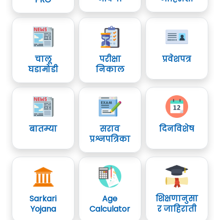
वेबसाईट वर दिलेली आहे.
चालू
परीक्षा
प्रवेशपत्र
घडामोडी
निकाल
बातम्या
सराव
दिनविशेष
प्रश्नपत्रिका
Sarkari
Age
शिक्षणानुसा
Yojana
Calculator
र जाहिराती