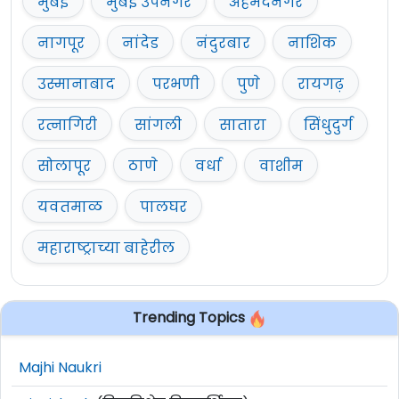
मुंबई
मुंबई उपनगर
अहमदनगर
नागपूर
नांदेड
नंदुरबार
नाशिक
उस्मानाबाद
परभणी
पुणे
रायगढ़
रत्नागिरी
सांगली
सातारा
सिंधुदुर्ग
सोलापूर
ठाणे
वर्धा
वाशीम
यवतमाळ
पालघर
महाराष्ट्राच्या बाहेरील
Trending Topics
Majhi Naukri