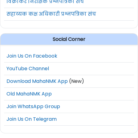
विक्रीकर निरीक्षक प्रश्नपत्रिका संच
(i) 12वी उत्तीर्ण (ii) फायरमन ट्
सहाय्यक कक्ष अधिकारी प्रश्नपत्रिका संच
ऑपरेटर (Fire)
(iii) अवजड वाहन चालक परवाना
02 वर्षे अनुभव
Social Corner
(i) 10वी उत्तीर्ण +ITI
(Tradesmanship)+बॉयलर अटे
Join Us On Facebook
ऑपरेटर (Boiler)
प्रमाणपत्र किंवा 55% गुणांसह B
YouTube Channel
(PCM)+बॉयलर अटेंडंट प्रमाणपत्र 
Download MahaNMK App
(New)
वर्ष अनुभव
Old MahaNMK App
(i) 55% गुणांसह B.Com (ii) 01 
अकाउंट्स असिस्टंट
Join WhatsApp Group
अनुभव
Join Us On Telegram
(i) 55% गुणांसह BBA/BBS/BBM (
बिजनेस असिस्टंट
वर्ष अनुभव