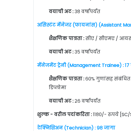
वयाची अट :
३८ वर्षांपर्यंत
असिस्टंट मॅनेजर (फायनांस) (Assistant Ma
शैक्षणिक पात्रता :
सीए / सीएमए / आयस
वयाची अट :
३५ वर्षांपर्यंत
मॅनेजमेंट ट्रेनी (Management Trainee) : १७
शैक्षणिक पात्रता :
६०% गुणांसह संबंधित 
डिप्लोमा
वयाची अट :
२६ वर्षांपर्यंत
शुल्क - वरील पदांकरिता :
११८०/- रुपये [S
टेक्निशिअन (Technician) : ९८ जागा