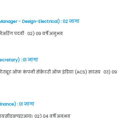
Manager - Design-Electrical) : ०२ जागा
निअरिंग पदवी ०२) ०९ वर्षे अनुभव
ecretary) : ०१ जागा
टिट्यूट ऑफ कंपनी सेक्रेटरी ऑफ इंडिया (ACS) सदस्य ०३) ०९ वर
Finance) : ०१ जागा
यसीडब्ल्यूएआयI ०२) ०४ वर्षे अनुभव