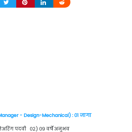
anager - Design-Mechanical) : ०१ जागा
अरिंग पदवी ०२) ०९ वर्षे अनुभव