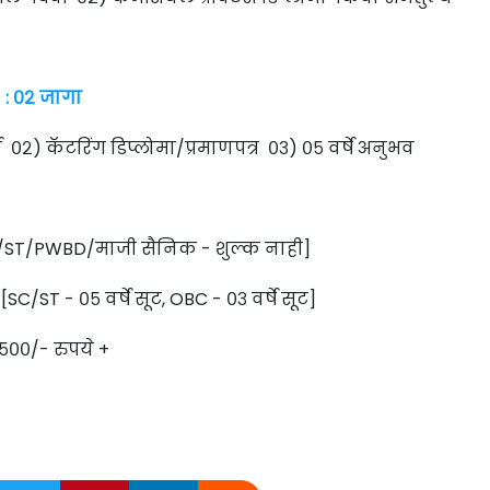
 : ०२ जागा
ीर्ण ०२) कॅटरिंग डिप्लोमा/प्रमाणपत्र ०३) ०५ वर्षे अनुभव
C/ST/PWBD/माजी सैनिक - शुल्क नाही]
SC/ST - ०५ वर्षे सूट, OBC - ०३ वर्षे सूट]
,५००/- रुपये +