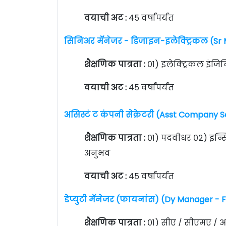
वयाची अट :
४५ वर्षांपर्यंत
सिनिअर मॅनेजर - डिजाइन-इलेक्ट्रिकल (Sr 
शैक्षणिक पात्रता :
०१) इलेक्ट्रिकल इंजि
वयाची अट :
४५ वर्षांपर्यंत
असिस्टं ट कंपनी सेक्रेटरी (Asst Company S
शैक्षणिक पात्रता :
०१) पदवीधर ०२) इन्स्
अनुभव
वयाची अट :
४५ वर्षांपर्यंत
डेप्युटी मॅनेजर (फायनांस) (Dy Manager - 
शैक्षणिक पात्रता :
०१) सीए / सीएमए / आ