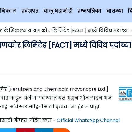
चे निकाल
प्रवेशपत्र
चालू घडामोडी
प्रश्नपत्रिका
बातम्या
द
ड केमिकल्स त्रावणकोर लिमिटेड [FACT] मध्ये विविध पदांच्या १४० 
ावणकोर लिमिटेड [FACT] मध्ये विविध पदांच्या
टेड [Fertilisers and Chemicals Travancore Ltd ]
उमेदवारांकडून अर्ज मागवण्यात येत असून ऑनलाइन अर्ज
आहे. सविस्तर माहितीसाठी कृपया जाहिरात पाहा.
्यासाठी मोफत जॉईन करा -
Official WhatsApp Channel