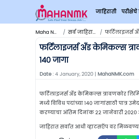
जाहिराती
परीक्षे
Maha NMK
सर्व जाहिराती
फर्टिलाइजर्स अँ
फर्टिलाइजर्स अँड केमिकल्स त्र
१४० जागा
Date
: 4 January, 2020 |
MahaNMK.com
फर्टिलाइजर्स अँड केमिकल्स त्रावणकोर लिमि
मध्ये विविध पदांच्या १४० जागांसाठी पात्र 
करण्याचा अंतिम दिनांक २२ जानेवारी २०२० 
जाहिरात सर्वात आधी व्हाटसऍप वर मिळवण