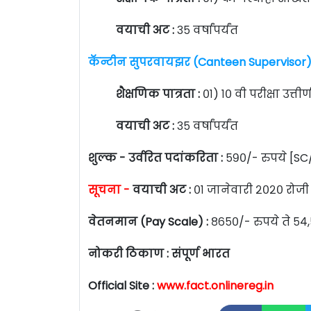
वयाची अट :
३५ वर्षांपर्यंत
कॅन्टीन सुपरवायझर (Canteen Supervisor)
शैक्षणिक पात्रता :
०१) १० वी परीक्षा उत्त
वयाची अट :
३५ वर्षांपर्यंत
शुल्क - उर्वरित पदांकरिता :
५९०/- रुपये [S
सूचना -
वयाची अट :
०१ जानेवारी २०२० रोजी [
वेतनमान (Pay Scale) :
८६५०/- रुपये ते ५४
नोकरी ठिकाण : संपूर्ण भारत
Official Site :
www.fact.onlinereg.in