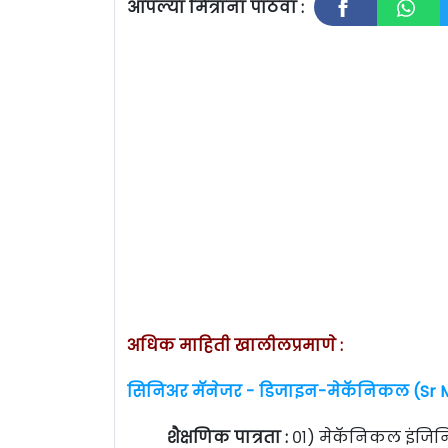
आपल्या मित्रांना पाठवा :
अधिक माहिती खालीलप्रमाणे :
सिनिअर मॅनेजर - डिजाइन-मेकॅनिकल (Sr M
शैक्षणिक पात्रता :
०१) मेकॅनिकल इंजिनि