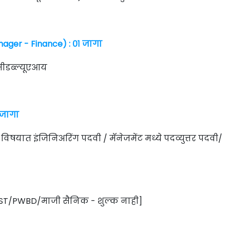
nager - Finance) : ०१ जागा
ीडब्ल्यूएआय
 जागा
विषयात इंजिनिअरिंग पदवी / मॅनेजमेंट मध्ये पदव्युत्तर पदवी/
C/ST/PWBD/माजी सैनिक - शुल्क नाही]