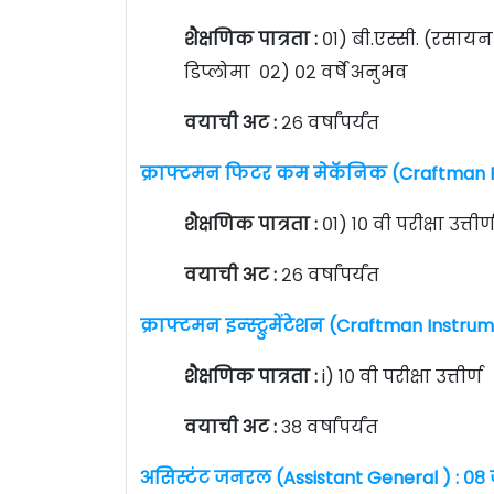
शैक्षणिक पात्रता :
०१) बी.एस्सी. (रसायन
डिप्लोमा ०२) ०२ वर्षे अनुभव
वयाची अट :
२६ वर्षांपर्यंत
क्राफ्टमन फिटर कम मेकॅनिक (Craftman F
शैक्षणिक पात्रता :
०१) १० वी परीक्षा उत्
वयाची अट :
२६ वर्षांपर्यंत
क्राफ्टमन इन्स्ट्रुमेंटेशन (Craftman Instru
शैक्षणिक पात्रता :
i) १० वी परीक्षा उत्तीर्
वयाची अट :
३८ वर्षांपर्यंत
असिस्टंट जनरल (Assistant General ) : ०८