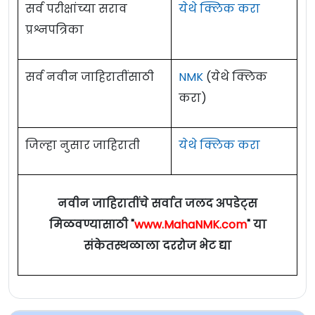
सर्व परीक्षांच्या सराव
येथे क्लिक करा
प्रश्नपत्रिका
सर्व नवीन जाहिरातींसाठी
NMK
(येथे क्लिक
करा)
जिल्हा नुसार जाहिराती
येथे क्लिक करा
नवीन जाहिरातींचे सर्वात जलद अपडेट्स
मिळवण्यासाठी "
www.MahaNMK.com
" या
संकेतस्थळाला दररोज भेट द्या