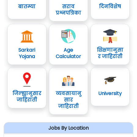
बातम्या
सराव
दिनविशेष
प्रश्नपत्रिका
Sarkari
Age
शिक्षणानुसा
Yojana
Calculator
र जाहिराती
जिल्ह्यानुसार
व्यवसायानु
University
जाहिराती
सार
जाहिराती
Jobs By Location