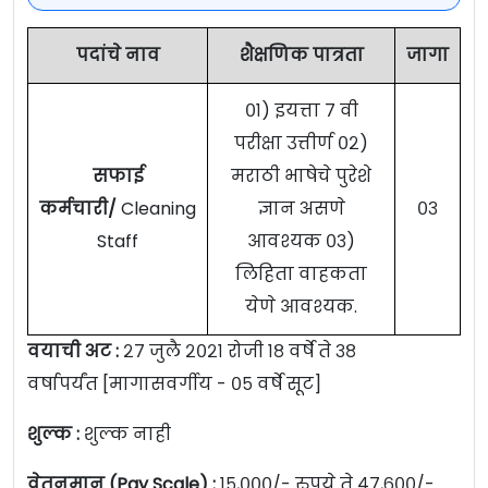
पदांचे नाव
शैक्षणिक पात्रता
जागा
०१) इयत्ता ७ वी
परीक्षा उत्तीर्ण ०२)
सफाई
मराठी भाषेचे पुरेशे
कर्मचारी/
Cleaning
ज्ञान असणे
०३
Staff
आवश्यक ०३)
लिहिता वाहकता
येणे आवश्यक.
वयाची अट :
२७ जुलै २०२१ रोजी १८ वर्षे ते ३८
वर्षापर्यंत [मागासवर्गीय - ०५ वर्षे सूट]
शुल्क :
शुल्क नाही
वेतनमान (Pay Scale) :
१५,०००/- रुपये ते ४७,६००/-