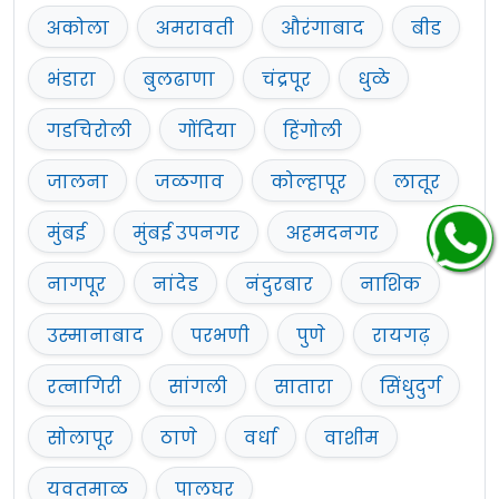
अकोला
अमरावती
औरंगाबाद
बीड
भंडारा
बुलढाणा
चंद्रपूर
धुळे
गडचिरोली
गोंदिया
हिंगोली
जालना
जळगाव
कोल्हापूर
लातूर
मुंबई
मुंबई उपनगर
अहमदनगर
नागपूर
नांदेड
नंदुरबार
नाशिक
उस्मानाबाद
परभणी
पुणे
रायगढ़
रत्नागिरी
सांगली
सातारा
सिंधुदुर्ग
सोलापूर
ठाणे
वर्धा
वाशीम
यवतमाळ
पालघर