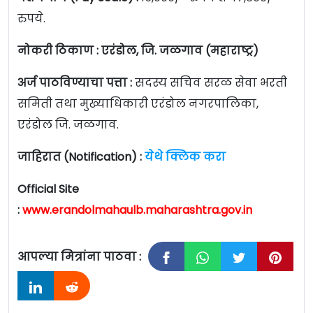
रुपये.
नोकरी ठिकाण : एरंडोल, जि. जळगाव (महाराष्ट्र)
अर्ज पाठविण्याचा पत्ता :
सदस्य सचिव सरळ सेवा भरती
समिती तथा मुख्याधिकारी एरंडोल नगरपालिका,
एरंडोल जि. जळगाव.
जाहिरात (Notification) :
येथे क्लिक करा
Official Site
:
www.erandolmahaulb.maharashtra.gov.in
आपल्या मित्रांना पाठवा :