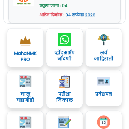
एकूण जागा : 04
अंतिम दिनांक
:
०४ सप्टेंबर २०२६
व्हॉट्सॲप
सर्व
MahaNMK
नोंदणी
जाहिराती
PRO
चालू
परीक्षा
प्रवेशपत्र
घडामोडी
निकाल