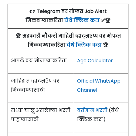
👉 Telegram वर मोफत Job Alert
मिळवण्याकरिता
येथे क्लिक करा
✅🏆
🏆 सरकारी नौकरी माहिती व्हाट्सएप्प वर मोफत
मिळवण्याकरिता
येथे क्लिक करा
🏆
आपले वय मोजण्याकरिता
Age Calculator
जाहिरात व्हाटसऍप वर
Official WhatsApp
मिळवण्यासाठी
Channel
सध्या चालू असलेल्या भरती
वर्तमान भरती
(येथे
पाहण्यासाठी
क्लिक करा)