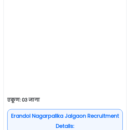
एकूण: ०३ जागा
Erandol Nagarpalika Jalgaon Recruitment
Details: