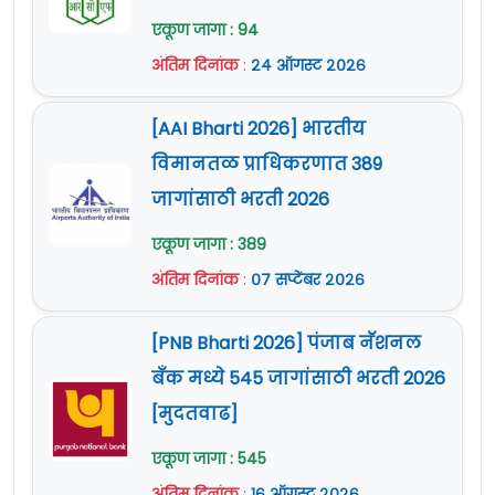
मागासवर्गीय
Official Site :
www.jalgaon.gov.in
एकूण जागा : 94
गटातील
अंतिम दिनांक
:
२४ ऑगस्ट २०२६
उमेदवारांचा
प्रवेशा साठी
[AAI Bharti 2026] भारतीय
विचार करण्यात
विमानतळ प्राधिकरणात 389
येईल.
जागांसाठी भरती 2026
वयाची अट :
३० सप्टेंबर २०२१ रोजी १८ वर्षे ते ३५ वर्षापर्यंत
एकूण जागा : 389
[जन्म १ ऑक्टोबर २००४ नंतरचा व १ ऑक्टोबर १९८६
अंतिम दिनांक
:
०७ सप्टेंबर २०२६
पुर्वीचा नसावा]
शुल्क :
५००/- रुपये [मागास प्रवर्ग - २५०/- रुपये]
[PNB Bharti 2026] पंजाब नॅशनल
बँक मध्ये 545 जागांसाठी भरती 2026
वेतनमान (Pay Scale) :
शासकीय नियमानुसार.
[मुदतवाढ]
नोकरी ठिकाण : जळगाव (महाराष्ट्र)
एकूण जागा : 545
अर्ज पाठविण्याचा पत्ता :
परिचर्या प्रशिक्षण महाविद्यालय,
अंतिम दिनांक
:
१६ ऑगस्ट २०२६