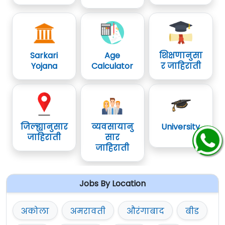
Sarkari
Age
शिक्षणानुसा
Yojana
Calculator
र जाहिराती
जिल्ह्यानुसार
व्यवसायानु
University
जाहिराती
सार
जाहिराती
Jobs By Location
अकोला
अमरावती
औरंगाबाद
बीड