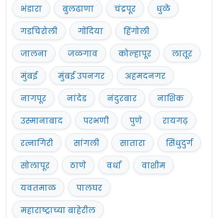
भंडारा
बुलढाणा
चंद्रपूर
धुळे
गडचिरोली
गोंदिया
हिंगोली
जालना
जळगाव
कोल्हापूर
लातूर
मुंबई
मुंबई उपनगर
अहमदनगर
नागपूर
नांदेड
नंदुरबार
नाशिक
उस्मानाबाद
परभणी
पुणे
रायगढ़
रत्नागिरी
सांगली
सातारा
सिंधुदुर्ग
सोलापूर
ठाणे
वर्धा
वाशीम
यवतमाळ
पालघर
महाराष्ट्राच्या बाहेरील