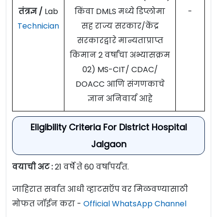
तंत्रज्ञ /
Lab
किंवा DMLS मध्ये डिप्लोमा
-
Technician
सह राज्य सरकार/केंद्र
सरकारद्वारे मान्यताप्राप्त
किमान 2 वर्षांचा अभ्यासक्रम
02) MS-CIT/ CDAC/
DOACC आणि संगणकाचे
ज्ञान अनिवार्य आहे
Eligibility Criteria For District Hospital
Jalgaon
वयाची अट :
21 वर्षे ते 60 वर्षापर्यंत.
जाहिरात सर्वात आधी व्हाटसऍप वर मिळवण्यासाठी
मोफत जॉईन करा -
Official WhatsApp Channel