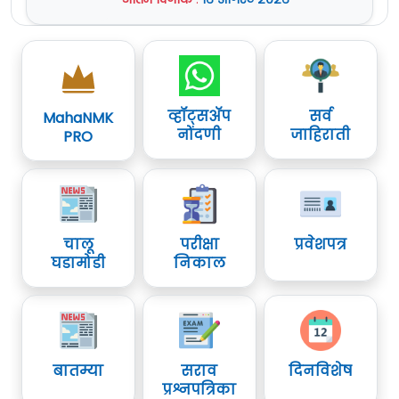
सामान्य रुग्णालय जळगाव.
जाहिरात (Notification) :
येथे क्लिक करा
Official Site :
www.zpjalgaon.gov.in
व्हॉट्सॲप
सर्व
MahaNMK
नोंदणी
जाहिराती
PRO
चालू
परीक्षा
प्रवेशपत्र
घडामोडी
निकाल
बातम्या
सराव
दिनविशेष
प्रश्नपत्रिका