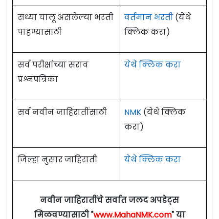
सध्या चालू असलेल्या भरती
वर्तमान भरती
(येथे
पाहण्यासाठी
क्लिक करा)
सर्व परीक्षांच्या सराव
येथे क्लिक करा
प्रश्नपत्रिका
सर्व नवीन जाहिरातींसाठी
NMK
(येथे क्लिक
करा)
जिल्हा नुसार जाहिराती
येथे क्लिक करा
नवीन जाहिरातींचे सर्वात जलद अपडेट्स
मिळवण्यासाठी "
www.MahaNMK.com
" या