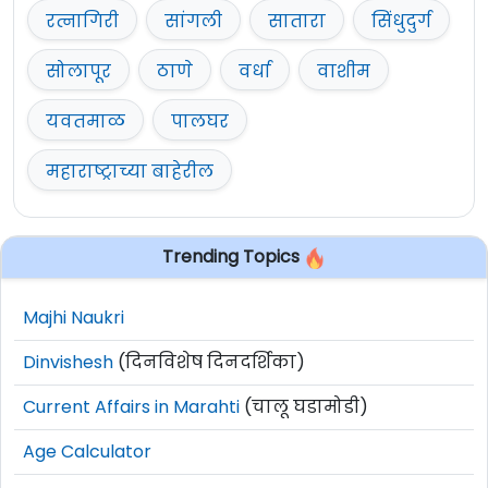
रत्नागिरी
सांगली
सातारा
सिंधुदुर्ग
सोलापूर
ठाणे
वर्धा
वाशीम
यवतमाळ
पालघर
महाराष्ट्राच्या बाहेरील
Trending Topics
Majhi Naukri
Dinvishesh
(दिनविशेष दिनदर्शिका)
Current Affairs in Marahti
(चालू घडामोडी)
Age Calculator