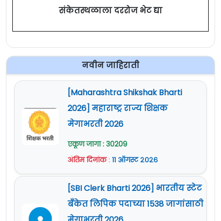
संकेतस्थळाला दररोज भेट द्या
नवीन जाहिराती
[Maharashtra Shikshak Bharti
2026] महाराष्ट्र राज्य शिक्षक
मेगाभरती 2026
एकूण जागा : 30209
अंतिम दिनांक
:
११ ऑगस्ट २०२६
[SBI Clerk Bharti 2026] भारतीय स्टेट
बँकेत लिपिक पदाच्या 1538 जागांसाठी
मेगाभरती 2026