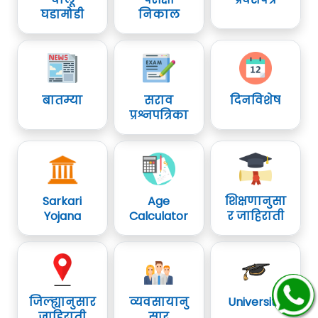
घडामोडी
निकाल
बातम्या
सराव
दिनविशेष
प्रश्नपत्रिका
Sarkari
Age
शिक्षणानुसा
Yojana
Calculator
र जाहिराती
जिल्ह्यानुसार
व्यवसायानु
University
जाहिराती
सार