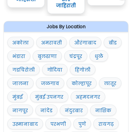
जाहिराती
Jobs By Location
अकोला
अमरावती
औरंगाबाद
बीड
भंडारा
बुलढाणा
चंद्रपूर
धुळे
गडचिरोली
गोंदिया
हिंगोली
जालना
जळगाव
कोल्हापूर
लातूर
मुंबई
मुंबई उपनगर
अहमदनगर
नागपूर
नांदेड
नंदुरबार
नाशिक
उस्मानाबाद
परभणी
पुणे
रायगढ़