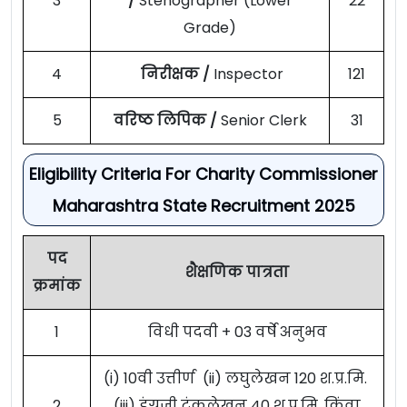
3
/
Stenographer (Lower
22
Grade)
4
निरीक्षक /
Inspector
121
5
वरिष्ठ लिपिक /
Senior Clerk
31
Eligibility Criteria For Charity Commissioner
Maharashtra State Recruitment 2025
पद
शैक्षणिक पात्रता
क्रमांक
1
विधी पदवी + 03 वर्षे अनुभव
(i) 10वी उत्तीर्ण (ii) लघुलेखन 120 श.प्र.मि.
2
(iii) इंग्रजी टंकलेखन 40 श.प्र.मि. किंवा