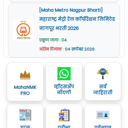
[Maha Metro Nagpur Bharti]
महाराष्ट्र मेट्रो रेल कॉर्पोरेशन लिमिटेड
नागपूर भरती 2026
एकूण जागा : 04
अंतिम दिनांक
:
०४ सप्टेंबर २०२६
व्हॉट्सॲप
सर्व
MahaNMK
नोंदणी
जाहिराती
PRO
चालू
परीक्षा
प्रवेशपत्र