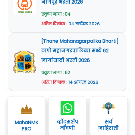
नागपूर भरती 2026
एकूण जागा : 04
अंतिम दिनांक
:
०४ सप्टेंबर २०२६
[Thane Mahanagarpalika Bharti]
ठाणे महानगरपालिका मध्ये 62
जागांसाठी भरती 2026
एकूण जागा : 62
अंतिम दिनांक
:
१४ ऑगस्ट २०२६
व्हॉट्सॲप
सर्व
MahaNMK
नोंदणी
जाहिराती
PRO