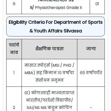
फिजिओथेरपिस्ट ग्रेड
६
०१
II/
Physiotherapist Grade II
Eligibility Criteria For Department of Sports
& Youth Affairs Silvassa
पदांचे
शैक्षणिक पात्रता
जागा
नाव
मास्टर स्पोर्ट्स (MSI / PHD /
१
MBA) सह किमान १० वर्षांचा
६५ वर्षापर्यंत
संशोधन अनुभव
०१) कोणत्याही मान्यताप्राप्त
भारतीय/परदेशी विद्यापीठ/
२
SAI/NS NIS कडून कोचिंग
-