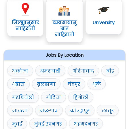
जिल्ह्यानुसार
व्यवसायानु
University
जाहिराती
सार
जाहिराती
Jobs By Location
अकोला
अमरावती
औरंगाबाद
बीड
भंडारा
बुलढाणा
चंद्रपूर
धुळे
गडचिरोली
गोंदिया
हिंगोली
जालना
जळगाव
कोल्हापूर
लातूर
मुंबई
मुंबई उपनगर
अहमदनगर