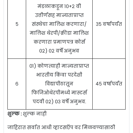
मंडळाकडून १०+२ वी
उत्तीर्णसह मान्यताप्राप्त
५
संस्थेचा मालिश करणारा/
३५ वर्षापर्यंत
मालिश थेरपी/क्रीडा मालिश
करणारा प्रमाणपत्र कोर्स
०२) ०२ वर्षे अनुभव
०१) कोणत्याही मान्यताप्राप्त
भारतीय किंवा परदेशी
६
विद्यापीठातून
४५ वर्षापर्यंत
फिजिओथेरपीमध्ये मास्टर्स
पदवी ०२) ०३ वर्षे अनुभव.
शुल्क :
शुल्क नाही
जाहिरात सर्वात आधी व्हाटसऍप वर मिळवण्यासाठी