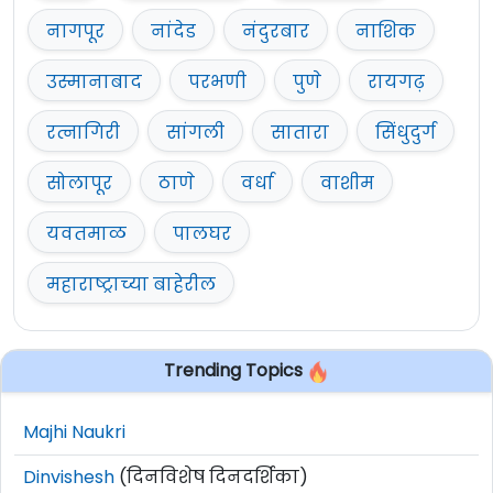
नागपूर
नांदेड
नंदुरबार
नाशिक
उस्मानाबाद
परभणी
पुणे
रायगढ़
रत्नागिरी
सांगली
सातारा
सिंधुदुर्ग
सोलापूर
ठाणे
वर्धा
वाशीम
यवतमाळ
पालघर
महाराष्ट्राच्या बाहेरील
Trending Topics
Majhi Naukri
Dinvishesh
(दिनविशेष दिनदर्शिका)