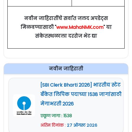
नवीन जाहिरातींचे सर्वात जलद अपडेट्स
मिळवण्यासाठी "
www.MahaNMK.com
" या
संकेतस्थळाला दररोज भेट द्या
नवीन जाहिराती
[SBI Clerk Bharti 2026] भारतीय स्टेट
बँकेत लिपिक पदाच्या 1538 जागांसाठी
मेगाभरती 2026
एकूण जागा : 1538
अंतिम दिनांक
:
२७ ऑगस्ट २०२६