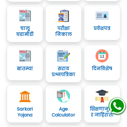
चालू
परीक्षा
प्रवेशपत्र
घडामोडी
निकाल
बातम्या
सराव
दिनविशेष
प्रश्नपत्रिका
Sarkari
Age
शिक्षणानुसा
Yojana
Calculator
र जाहिराती