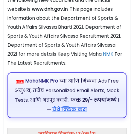
the following new vacancies and the official
website is
www.dnh.gov.in
. This page includes
information about the Department of Sports &
Youth Affairs Silvassa Bharti 2021, Department of
Sports & Youth Affairs Silvassa Recruitment 2021,
Department of Sports & Youth Affairs Silvassa
2021 for more details Keep Visiting Maha
NMK
For
The Latest Recruitments.
MahaNMK Pro
घ्या आणि मिळवा Ads Free
अनुभव, तसेच Personalized Email Alerts, Mock
Tests, आणि भरपूर काही.. फक्त
29/- रुपयांमध्ये !
—
येथे क्लिक करा