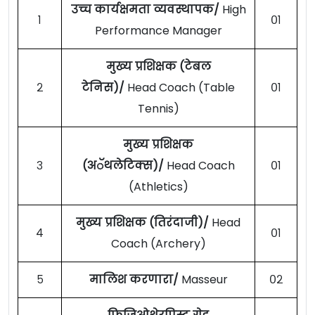
उच्च कार्यक्षमता व्यवस्थापक/
High
१
०१
Performance Manager
मुख्य प्रशिक्षक (टेबल
२
टेनिस)/
Head Coach (Table
०१
Tennis)
मुख्य प्रशिक्षक
३
(अॅथलेटिक्स)/
Head Coach
०१
(Athletics)
मुख्य प्रशिक्षक (तिरंदाजी)/
Head
४
०१
Coach (Archery)
५
मालिश करणारा/
Masseur
०२