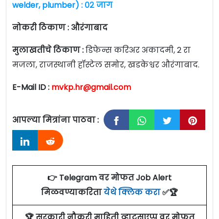
welder, plumber) : ०२ जाग
नोकरी ठिकाण :
औरंगाबाद
मुलाखतीचे ठिकाण :
डिफेन्स करिअर अकादमी, 2 रा
मजला, राजस्थानी हॉस्टेल समोर, खडकेश्वर औरंगाबाद.
E-Mail ID :
mvkp.hr@gmail.com
आपल्या मित्रांना पाठवा :
👉 Telegram वर मोफत Job Alert
मिळवण्याकरिता
येथे क्लिक करा
✅🏆
🏆 सरकारी नौकरी माहिती व्हाट्सएप्प वर मोफत