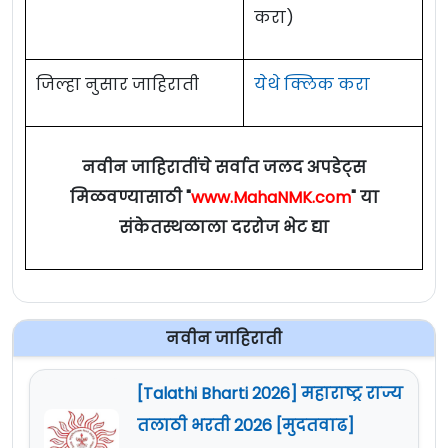
करा)
जिल्हा नुसार जाहिराती
येथे क्लिक करा
नवीन जाहिरातींचे सर्वात जलद अपडेट्स
मिळवण्यासाठी "
www.MahaNMK.com
" या
संकेतस्थळाला दररोज भेट द्या
नवीन जाहिराती
[Talathi Bharti 2026] महाराष्ट्र राज्य
तलाठी भरती 2026 [मुदतवाढ]