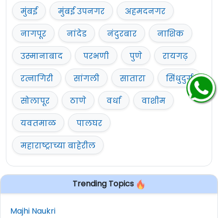
मुंबई
मुंबई उपनगर
अहमदनगर
नागपूर
नांदेड
नंदुरबार
नाशिक
उस्मानाबाद
परभणी
पुणे
रायगढ़
रत्नागिरी
सांगली
सातारा
सिंधुदुर्ग
सोलापूर
ठाणे
वर्धा
वाशीम
यवतमाळ
पालघर
महाराष्ट्राच्या बाहेरील
Trending Topics
Majhi Naukri