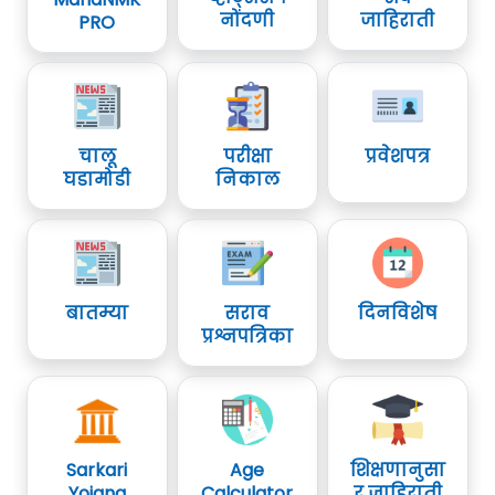
नोंदणी
जाहिराती
PRO
चालू
परीक्षा
प्रवेशपत्र
घडामोडी
निकाल
बातम्या
सराव
दिनविशेष
प्रश्नपत्रिका
Sarkari
Age
शिक्षणानुसा
Yojana
Calculator
र जाहिराती