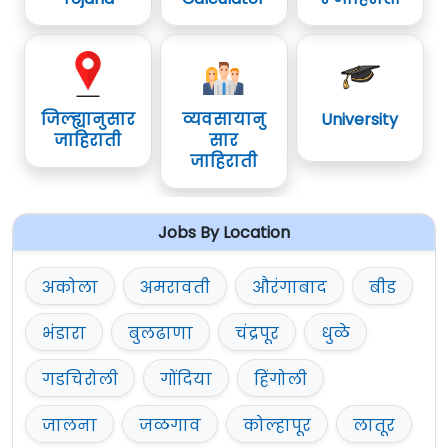
जिल्ह्यानुसार
व्यवसायानु
University
जाहिराती
सार
जाहिराती
Jobs By Location
अकोला
अमरावती
औरंगाबाद
बीड
भंडारा
बुलढाणा
चंद्रपूर
धुळे
गडचिरोली
गोंदिया
हिंगोली
जालना
जळगाव
कोल्हापूर
लातूर