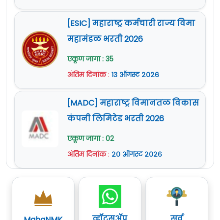
[ESIC] महाराष्ट्र कर्मचारी राज्य विमा
महामंडळ भरती 2026
एकूण जागा : 35
अंतिम दिनांक
:
१३ ऑगस्ट २०२६
[MADC] महाराष्ट्र विमानतळ विकास
कंपनी लिमिटेड भरती 2026
एकूण जागा : 02
अंतिम दिनांक
:
२० ऑगस्ट २०२६
व्हॉट्सॲप
सर्व
MahaNMK