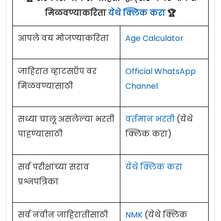
मिळवण्याकरिता
येथे क्लिक करा
🏆
आपले वय मोजण्याकरिता
Age Calculator
जाहिरात व्हाटसऍप वर
Official WhatsApp
मिळवण्यासाठी
Channel
सध्या चालू असलेल्या भरती
वर्तमान भरती
(येथे
पाहण्यासाठी
क्लिक करा)
सर्व परीक्षांच्या सराव
येथे क्लिक करा
प्रश्नपत्रिका
सर्व नवीन जाहिरातींसाठी
NMK
(येथे क्लिक