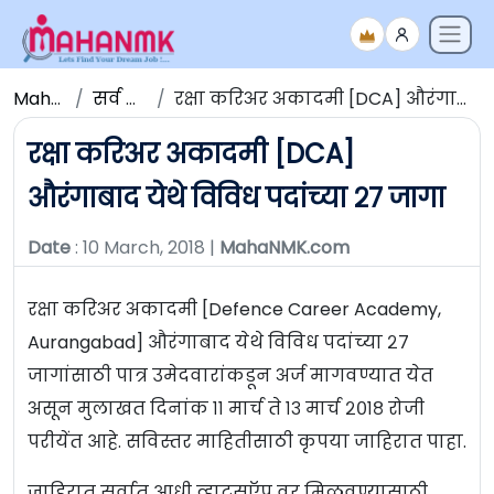
Maha NMK
सर्व जाहिराती
रक्षा करिअर अकादमी [DCA] औरंगाबाद येथे विविध पदांच्या २७ जागा
रक्षा करिअर अकादमी [DCA]
औरंगाबाद येथे विविध पदांच्या २७ जागा
Date
: 10 March, 2018 |
MahaNMK.com
रक्षा करिअर अकादमी [Defence Career Academy,
Aurangabad] औरंगाबाद येथे विविध पदांच्या २७
जागांसाठी पात्र उमेदवारांकडून अर्ज मागवण्यात येत
असून मुलाखत दिनांक ११ मार्च ते १३ मार्च २०१८ रोजी
परीयेंत आहे. सविस्तर माहितीसाठी कृपया जाहिरात पाहा.
जाहिरात सर्वात आधी व्हाटसऍप वर मिळवण्यासाठी