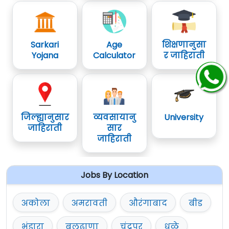
Sarkari
Age
शिक्षणानुसा
Yojana
Calculator
र जाहिराती
जिल्ह्यानुसार
व्यवसायानु
University
जाहिराती
सार
जाहिराती
Jobs By Location
अकोला
अमरावती
औरंगाबाद
बीड
भंडारा
बुलढाणा
चंद्रपूर
धुळे