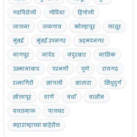
गडचिरोली
गोंदिया
हिंगोली
जालना
जळगाव
कोल्हापूर
लातूर
मुंबई
मुंबई उपनगर
अहमदनगर
नागपूर
नांदेड
नंदुरबार
नाशिक
उस्मानाबाद
परभणी
पुणे
रायगढ़
रत्नागिरी
सांगली
सातारा
सिंधुदुर्ग
सोलापूर
ठाणे
वर्धा
वाशीम
यवतमाळ
पालघर
महाराष्ट्राच्या बाहेरील