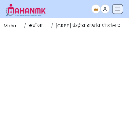
Maha NMK
सर्व जाहिराती
[CRPF] केंद्रीय राखीव पोलीस दल भरती 2026