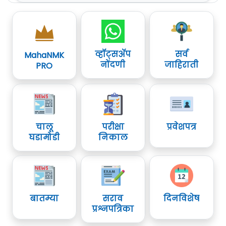
व्हॉट्सॲप
सर्व
MahaNMK
नोंदणी
जाहिराती
PRO
चालू
परीक्षा
प्रवेशपत्र
घडामोडी
निकाल
बातम्या
सराव
दिनविशेष
प्रश्नपत्रिका