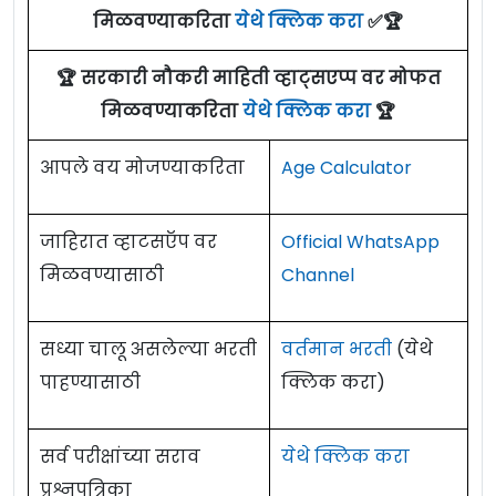
मिळवण्याकरिता
येथे क्लिक करा
✅🏆
🏆 सरकारी नौकरी माहिती व्हाट्सएप्प वर मोफत
मिळवण्याकरिता
येथे क्लिक करा
🏆
आपले वय मोजण्याकरिता
Age Calculator
जाहिरात व्हाटसऍप वर
Official WhatsApp
मिळवण्यासाठी
Channel
सध्या चालू असलेल्या भरती
वर्तमान भरती
(येथे
पाहण्यासाठी
क्लिक करा)
सर्व परीक्षांच्या सराव
येथे क्लिक करा