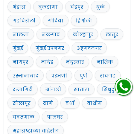
भंडारा
बुलढाणा
चंद्रपूर
धुळे
गडचिरोली
गोंदिया
हिंगोली
जालना
जळगाव
कोल्हापूर
लातूर
मुंबई
मुंबई उपनगर
अहमदनगर
नागपूर
नांदेड
नंदुरबार
नाशिक
उस्मानाबाद
परभणी
पुणे
रायगढ़
रत्नागिरी
सांगली
सातारा
सिंधुदुर्ग
सोलापूर
ठाणे
वर्धा
वाशीम
यवतमाळ
पालघर
महाराष्ट्राच्या बाहेरील