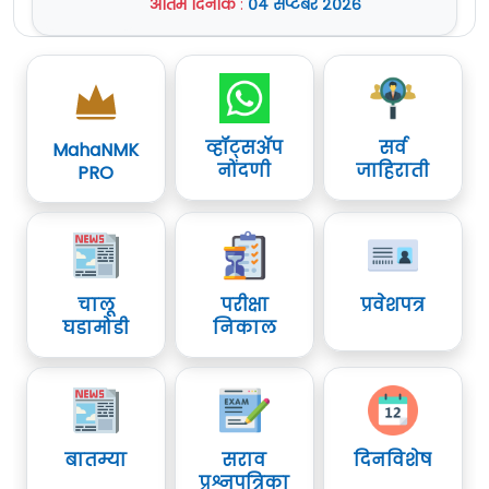
अंतिम दिनांक
:
०४ सप्टेंबर २०२६
व्हॉट्सॲप
सर्व
MahaNMK
नोंदणी
जाहिराती
PRO
चालू
परीक्षा
प्रवेशपत्र
घडामोडी
निकाल
बातम्या
सराव
दिनविशेष