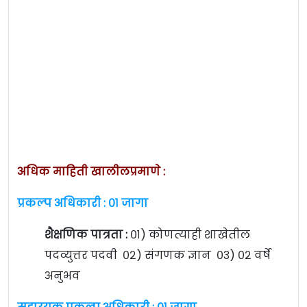
अधिक माहिती खालीलप्रमाणे :
प्रकल्प अधिकारी : ०१ जागा
शैक्षणिक पात्रता :
०१) कोणत्याही शाखेतील
पदव्युत्तर पदवी ०२) संगणक ज्ञान ०३) ०२ वर्षे
अनुभव