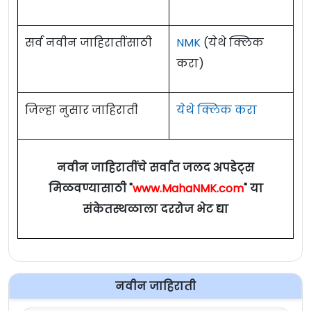
प्रश्नपत्रिका
सर्व नवीन जाहिरातींसाठी
NMK
(येथे क्लिक
करा)
जिल्हा नुसार जाहिराती
येथे क्लिक करा
नवीन जाहिरातींचे सर्वात जलद अपडेट्स
मिळवण्यासाठी "
www.MahaNMK.com
" या
संकेतस्थळाला दररोज भेट द्या
नवीन जाहिराती