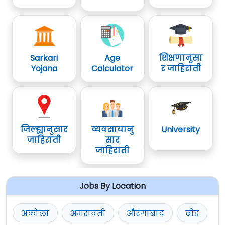
प्रश्नपत्रिका
Sarkari
Age
शिक्षणानुसा
Yojana
Calculator
र जाहिराती
जिल्ह्यानुसार
व्यवसायानु
University
जाहिराती
सार
जाहिराती
Jobs By Location
अकोला
अमरावती
औरंगाबाद
बीड