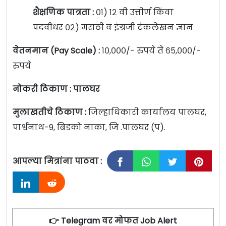
शैक्षणिक पात्रता :
०१) १२ वी उत्तीर्ण किंवा
पदवीधर ०२) मराठी व इंग्रजी टंकलेखन ज्ञान
वेतनमान (Pay Scale) :
१०,०००/- रुपये ते ६५,०००/-
रुपये
नोकरी ठिकाण : पालघर
मुलाखतीचे ठिकाण :
जिल्हाधिकारी कार्यालय पालघर,
पार्श्वनाथ-9, बिडको नाका, जि .पालघर (प).
आपल्या मित्रांना पाठवा :
👉 Telegram वर मोफत Job Alert