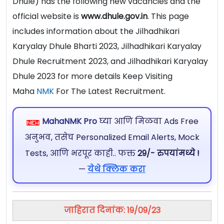
Dhule) has the following new vacancies and the
official website is
www.dhule.gov.in
. This page
includes information about the Jilhadhikari
Karyalay Dhule Bharti 2023, Jilhadhikari Karyalay
Dhule Recruitment 2023, and Jilhadhikari Karyalay
Dhule 2023 for more details Keep Visiting
Maha
NMK
For The Latest Recruitment.
MahaNMK Pro
घ्या आणि मिळवा Ads Free
अनुभव, तसेच Personalized Email Alerts, Mock
Tests, आणि भरपूर काही.. फक्त
29/- रुपयांमध्ये !
—
येथे क्लिक करा
जाहिरात दिनांक: 19/09/23