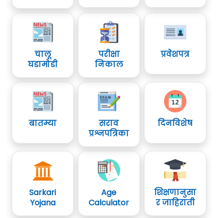
चालू
परीक्षा
प्रवेशपत्र
घडामोडी
निकाल
बातम्या
सराव
दिनविशेष
प्रश्नपत्रिका
Sarkari
Age
शिक्षणानुसा
Yojana
Calculator
र जाहिराती