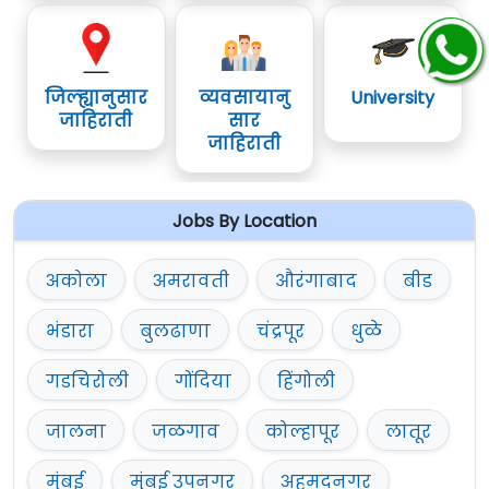
जिल्ह्यानुसार
व्यवसायानु
University
जाहिराती
सार
जाहिराती
Jobs By Location
अकोला
अमरावती
औरंगाबाद
बीड
भंडारा
बुलढाणा
चंद्रपूर
धुळे
गडचिरोली
गोंदिया
हिंगोली
जालना
जळगाव
कोल्हापूर
लातूर
मुंबई
मुंबई उपनगर
अहमदनगर