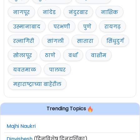
नागपूर
नांदेड
नंदुरबार
नाशिक
उस्मानाबाद
परभणी
पुणे
रायगढ़
रत्नागिरी
सांगली
सातारा
सिंधुदुर्ग
सोलापूर
ठाणे
वर्धा
वाशीम
यवतमाळ
पालघर
महाराष्ट्राच्या बाहेरील
Trending Topics
Majhi Naukri
Dinvishesh
(दिनविशेष दिनदर्शिका)