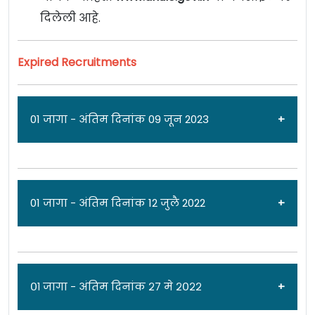
दिलेली आहे.
Expired Recruitments
01 जागा - अंतिम दिनांक 09 जून 2023
जाहिरात दिनांक: 05/06/23
01 जागा - अंतिम दिनांक 12 जुलै 2022
जिल्हाधिकारी कार्यालय [Collector Office Dhule]
धुळे येथे जिल्हा सेतू समन्वयक पदांची 01 जागेसाठी पात्र
उमेदवारांकडून अर्ज मागवण्यात येत असून
जाहिरात दिनांक: ०५/०७/२२
०१ जागा - अंतिम दिनांक २७ मे २०२२
अर्ज पोहचण्याची अंतिम दिनांक 09 जुन 2023 रोजी