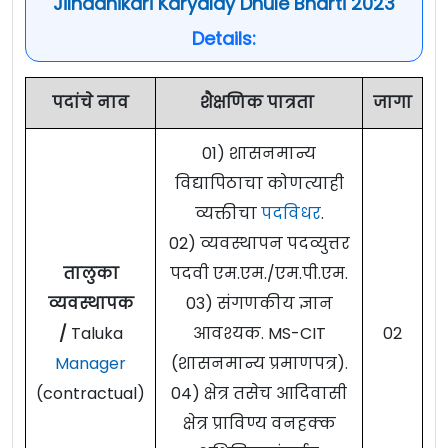
Jilhadhikari Karyalay Dhule Bharti 2023
Details:
पदांचे नाव
शैक्षणिक पात्रता
जागा
01) शासनमान्य
विद्यापिठाचा कोणत्याही
व्यक्तीचा
पदविधर
.
02) व्यवस्थापन पदव्युत्तर
तालुका
पदवी एम.एम./एम.पी.एम.
व्यवस्थापक
03) संगणकीय ज्ञान
/
Taluka
आवश्यक. MS-CIT
02
Manager
(शासनमान्य प्रमाणपत्र).
(contractual)
04) क्षेत्र तसेच आदिवासी
क्षेत्र प्राविण्य वनहक्क