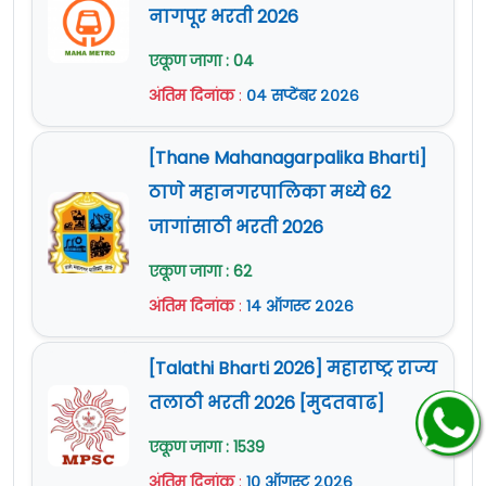
Assistant (Chemical)
नागपूर भरती 2026
12
स्टोअर कीपर /
Store Keeper
09
एकूण जागा : 04
अंतिम दिनांक
:
०४ सप्टेंबर २०२६
13
असिस्टंट /
Assistant
34
[Thane Mahanagarpalika Bharti]
Eligibility Criteria For CSL Bharti 2026
ठाणे महानगरपालिका मध्ये 62
जागांसाठी भरती 2026
पद
शैक्षणिक पात्रता
एकूण जागा : 62
क्रमांक
अंतिम दिनांक
:
१४ ऑगस्ट २०२६
Engineering Diploma (Mechanical/
Electrical/ Electrical &
[Talathi Bharti 2026] महाराष्ट्र राज्य
Electronics/Electronics
तलाठी भरती 2026 [मुदतवाढ]
Engineering/Electronics &
1 ते 4
एकूण जागा : 1539
Communication
अंतिम दिनांक
:
१० ऑगस्ट २०२६