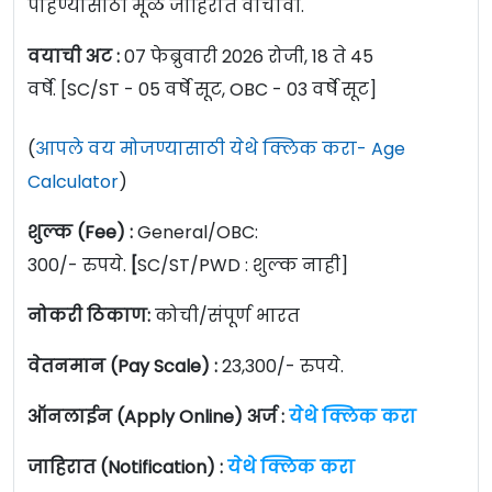
पाहण्यासाठी मूळ जाहिरात वाचावी.
वयाची अट :
07 फेब्रुवारी 2026 रोजी, 18 ते 45
वर्षे. [SC/ST - 05 वर्षे सूट, OBC - 03 वर्षे सूट]
(
आपले वय मोजण्यासाठी येथे क्लिक करा- Age
Calculator
)
शुल्क (Fee) :
General/OBC:
300/- रुपये.
[
SC/ST/PWD : शुल्क नाही]
नोकरी ठिकाण:
कोची/संपूर्ण भारत
वेतनमान (Pay Scale) :
23,300/- रुपये.
ऑनलाईन (Apply Online) अर्ज :
येथे क्लिक करा
जाहिरात (Notification) :
येथे क्लिक करा