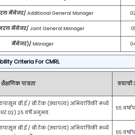
नरल मॅनेजर/
Additional General Manager
०
नरल मॅनेजर/
Joint General Manager
०
मॅनेजर)/
Manager
०
ibility Criteria For CMRL
शैक्षणिक पात्रता
वयाची 
ापीठपासून बी.ई / बी.टेक (स्थापत्य) अभियांत्रिकी मध्ये
५५ वर्षापर
धर ०२) २५ वर्षे अनुभव.
ापीठपासून बी.ई / बी.टेक (स्थापत्य) अभियांत्रिकी मध्ये
५५ वर्षापर