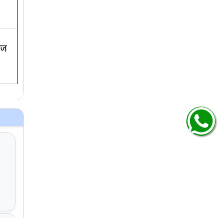
२
३
ोज
 अट
षे
षे
/४७