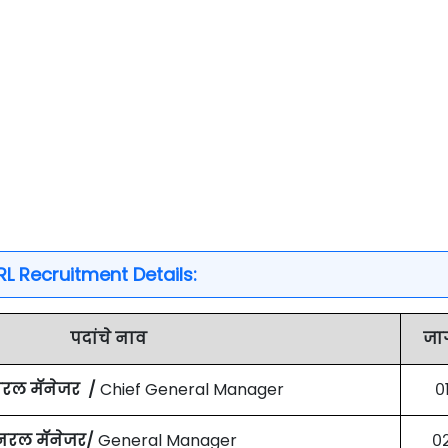
L Recruitment Details:
पदांचे नाव
जा
नरल मॅनेजर /
Chief General Manager
०
रल मॅनेजर/
General Manager
०