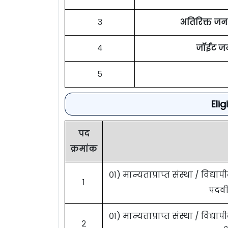
३
अतिरिक्त ज
४
जॉईंट ज
५
Elig
पद
क्रमांक
०१) मान्यताप्राप्त संस्था / विद्य
१
पदवी
०१) मान्यताप्राप्त संस्था / विद्य
२