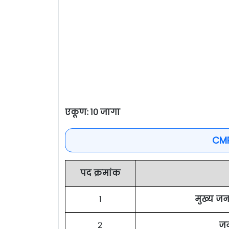
एकूण: १० जागा
CMR
पद क्रमांक
१
मुख्य ज
२
जन