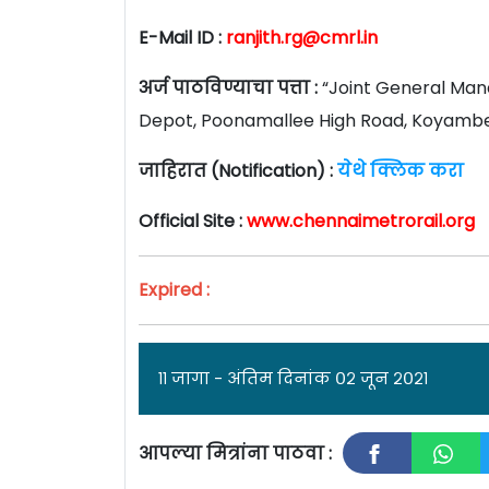
E-Mail ID :
ranjith.rg@cmrl.in
अर्ज पाठविण्याचा पत्ता :
“Joint General Mana
Depot, Poonamallee High Road, Koyambe
जाहिरात (Notification) :
येथे क्लिक करा
Official Site :
www.chennaimetrorail.org
Expired :
११ जागा - अंतिम दिनांक ०२ जून २०२१
आपल्या मित्रांना पाठवा :