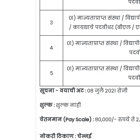
पदवी
०१) मान्यताप्राप्त संस्था / विद्
३
/ कायद्याचे पदवीधर (बीएल / 
०१) मान्यताप्राप्त संस्था / विद्य
४
पदवी
०१) मान्यताप्राप्त संस्था / विद्य
५
पदवी
सूचना -
वयाची अट :
०८ जुलै २०२१ रोजी
शुल्क :
शुल्क नाही
वेतनमान (Pay Scale) :
८०,०००/- रुपये ते २
नोकरी ठिकाण : चेन्नई