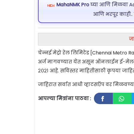
MahaNMK Pro
घ्या आणि मिळवा Ads
आणि भरपूर काही..
जा
चेन्नई मेट्रो रेल लिमिटेड [Chennai Metro Rai
अर्ज मागवण्यात येत असून ऑनलाईन ई-मेलद्वा
२०२१ आहे. सविस्तर माहितीसाठी कृपया जाहिर
जाहिरात सर्वात आधी व्हाटसऍप वर मिळवण
आपल्या मित्रांना पाठवा :