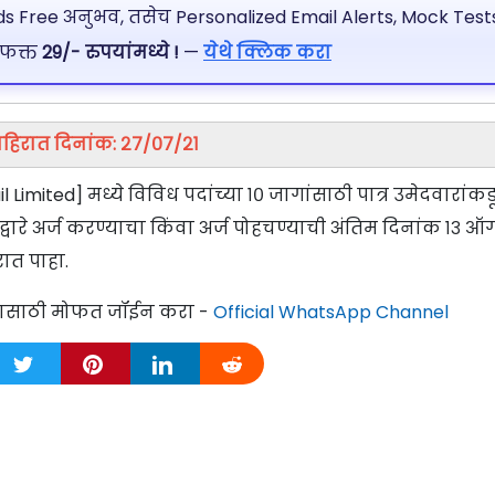
 Free अनुभव, तसेच Personalized Email Alerts, Mock Tests
 फक्त
29/- रुपयांमध्ये !
—
येथे क्लिक करा
हिरात दिनांक: २७/०७/२१
l Limited] मध्ये विविध पदांच्या १० जागांसाठी पात्र उमेदवारांक
रे अर्ज करण्याचा किंवा अर्ज पोहचण्याची अंतिम दिनांक १३ ऑ
ात पाहा.
्यासाठी मोफत जॉईन करा -
Official WhatsApp Channel