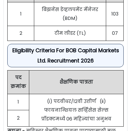
बिझनेस डेव्हलपमेंट मॅनेजर
1
103
(BDM)
2
टीम लीडर (TL)
07
Eligibility Criteria For BOB Capital Markets
Ltd. Recruitment 2026
पद
शैक्षणिक पात्रता
क्रमांक
(i) पदवीधर/12वी उत्तीर्ण (ii)
1
फायनान्शियल सर्व्हिसेस सेल्स
2
प्रॉडक्टमध्ये 06 महिन्यांचा अनुभव
सूचना -
सविस्तर शैक्षणिक पात्रता पाहण्यासाठी मूळ