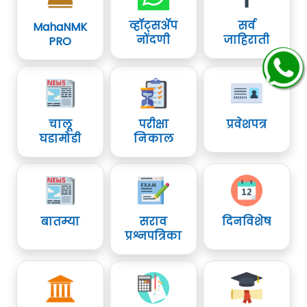
व्हॉट्सॲप
सर्व
MahaNMK
नोंदणी
जाहिराती
PRO
चालू
परीक्षा
प्रवेशपत्र
घडामोडी
निकाल
बातम्या
सराव
दिनविशेष
प्रश्नपत्रिका