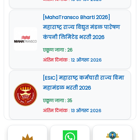
अधिक माहिती
www.bobcaps.in
या वेबसाईट वर
दिलेली आहे.
[MahaTransco Bharti 2026]
महाराष्ट्र राज्य विद्युत मंडळ पारेषण
कंपनी लिमिटेड भरती 2026
एकूण जागा : 26
अंतिम दिनांक
:
१२ ऑगस्ट २०२६
[ESIC] महाराष्ट्र कर्मचारी राज्य विमा
महामंडळ भरती 2026
एकूण जागा : 35
अंतिम दिनांक
:
१३ ऑगस्ट २०२६