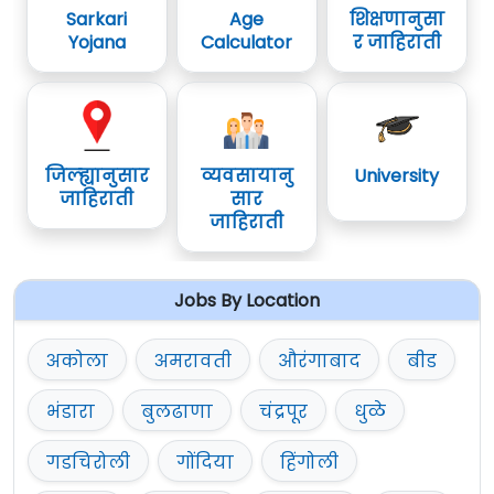
Sarkari
Age
शिक्षणानुसा
Yojana
Calculator
र जाहिराती
जिल्ह्यानुसार
व्यवसायानु
University
जाहिराती
सार
जाहिराती
Jobs By Location
अकोला
अमरावती
औरंगाबाद
बीड
भंडारा
बुलढाणा
चंद्रपूर
धुळे
गडचिरोली
गोंदिया
हिंगोली