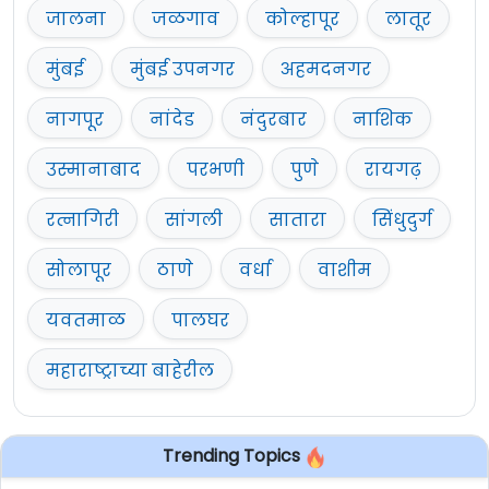
जालना
जळगाव
कोल्हापूर
लातूर
मुंबई
मुंबई उपनगर
अहमदनगर
नागपूर
नांदेड
नंदुरबार
नाशिक
उस्मानाबाद
परभणी
पुणे
रायगढ़
रत्नागिरी
सांगली
सातारा
सिंधुदुर्ग
सोलापूर
ठाणे
वर्धा
वाशीम
यवतमाळ
पालघर
महाराष्ट्राच्या बाहेरील
Trending Topics