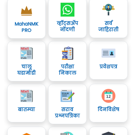
व्हॉट्सॲप
सर्व
MahaNMK
नोंदणी
जाहिराती
PRO
चालू
परीक्षा
प्रवेशपत्र
घडामोडी
निकाल
बातम्या
सराव
दिनविशेष
प्रश्नपत्रिका