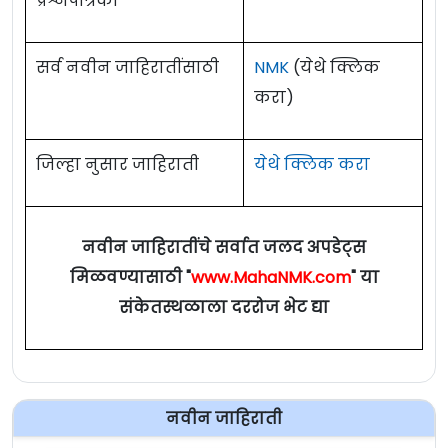
प्रश्नपत्रिका
सर्व नवीन जाहिरातींसाठी
NMK
(येथे क्लिक
करा)
जिल्हा नुसार जाहिराती
येथे क्लिक करा
नवीन जाहिरातींचे सर्वात जलद अपडेट्स
मिळवण्यासाठी "
www.MahaNMK.com
" या
संकेतस्थळाला दररोज भेट द्या
नवीन जाहिराती