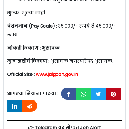
शुल्क :
शुल्क नाही
वेतनमान (Pay Scale) :
३५,०००/- रुपये ते ४५,०००/-
रुपये
नोकरी ठिकाण : भुसावळ
मुलाखतीचे ठिकाण :
भुसावळ नगरपरिषद भुसावळ.
Official Site :
www.jalgaon.gov.in
आपल्या मित्रांना पाठवा :
👉 Telegram वर मोफत Job Alert