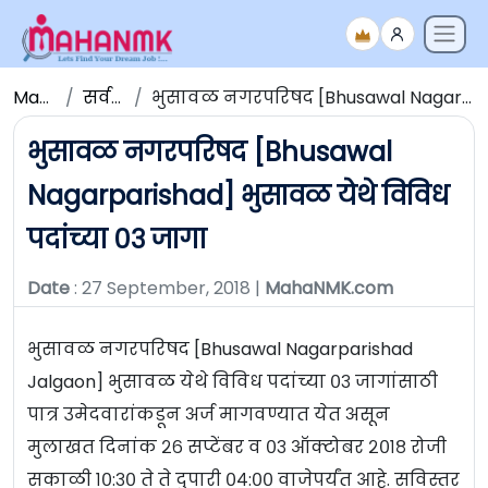
Maha NMK
सर्व जाहिराती
भुसावळ नगरपरिषद [Bhusawal Nagarparishad] भुसावळ येथे विविध पदांच्या ०३ जागा
भुसावळ नगरपरिषद [Bhusawal
Nagarparishad] भुसावळ येथे विविध
पदांच्या ०३ जागा
Date
: 27 September, 2018 |
MahaNMK.com
भुसावळ नगरपरिषद [Bhusawal Nagarparishad
Jalgaon] भुसावळ येथे विविध पदांच्या ०३ जागांसाठी
पात्र उमेदवारांकडून अर्ज मागवण्यात येत असून
मुलाखत दिनांक २६ सप्टेंबर व ०३ ऑक्टोबर २०१८ रोजी
सकाळी १०:३० ते ते दुपारी ०४:०० वाजेपर्यंत आहे. सविस्तर