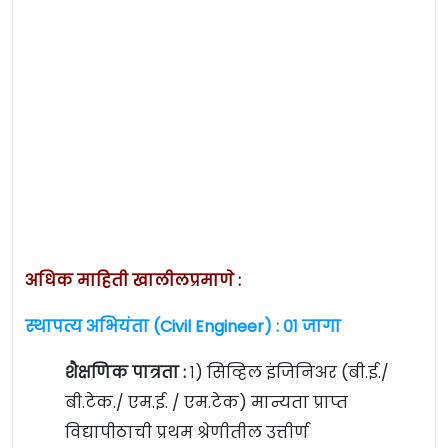
अधिक माहिती खालीलप्रमाणे :
स्थापत्य अभियंता (Civil Engineer) : ०१ जागा
शैक्षणिक पात्रता :
१) सिव्हिल इंजिनिअर (बी.ई./
बी.टेक./ एम.ई. / एम.टेक) मान्यता प्राप्त
विद्यापीठाची प्रथम श्रेणीतील उत्तीर्ण