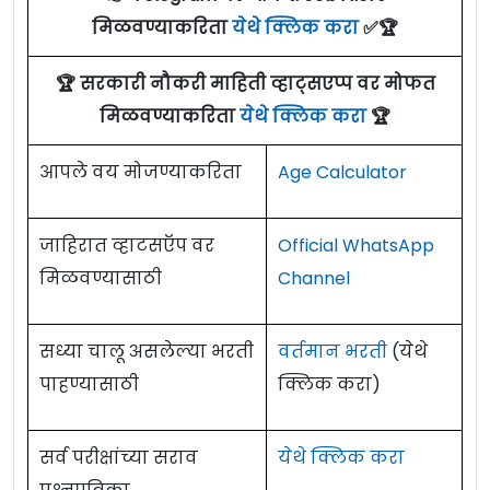
मिळवण्याकरिता
येथे क्लिक करा
✅🏆
🏆 सरकारी नौकरी माहिती व्हाट्सएप्प वर मोफत
मिळवण्याकरिता
येथे क्लिक करा
🏆
आपले वय मोजण्याकरिता
Age Calculator
जाहिरात व्हाटसऍप वर
Official WhatsApp
मिळवण्यासाठी
Channel
सध्या चालू असलेल्या भरती
वर्तमान भरती
(येथे
पाहण्यासाठी
क्लिक करा)
सर्व परीक्षांच्या सराव
येथे क्लिक करा