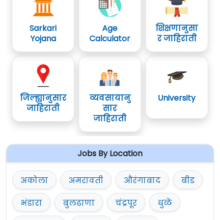
Sarkari
Age
शिक्षणानुसा
Yojana
Calculator
र जाहिराती
जिल्ह्यानुसार
व्यवसायानु
University
जाहिराती
सार
जाहिराती
Jobs By Location
अकोला
अमरावती
औरंगाबाद
बीड
भंडारा
बुलढाणा
चंद्रपूर
धुळे