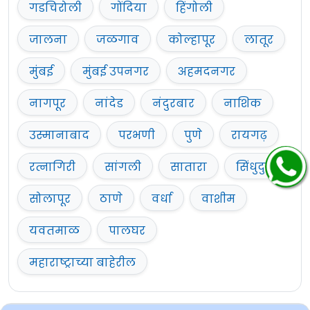
गडचिरोली
गोंदिया
हिंगोली
जालना
जळगाव
कोल्हापूर
लातूर
मुंबई
मुंबई उपनगर
अहमदनगर
नागपूर
नांदेड
नंदुरबार
नाशिक
उस्मानाबाद
परभणी
पुणे
रायगढ़
रत्नागिरी
सांगली
सातारा
सिंधुदुर्ग
सोलापूर
ठाणे
वर्धा
वाशीम
यवतमाळ
पालघर
महाराष्ट्राच्या बाहेरील