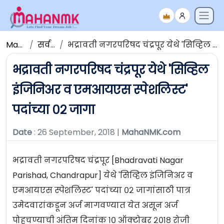
Maha NMK
सर्व जाहिराती
भद्रावती नगरपरिषद चंद्रपूर येथे 'सिव्हिल इंजिनिअर व एमआयएस स्पेशलिस्ट' पदांच्या ०२ जागा
भद्रावती नगरपरिषद चंद्रपूर येथे 'सिव्हिल
इंजिनिअर व एमआयएस स्पेशलिस्ट'
पदांच्या ०२ जागा
Date
: 26 September, 2018 |
MahaNMK.com
भद्रावती नगरपरिषद चंद्रपूर [Bhadravati Nagar
Parishad, Chandrapur] येथे 'सिव्हिल इंजिनिअर व
एमआयएस स्पेशलिस्ट' पदांच्या ०२ जागांसाठी पात्र
उमेदवारांकडून अर्ज मागवण्यात येत असून अर्ज
पोहचण्याची अंतिम दिनांक १० ऑक्टोबर २०१८ रोजी