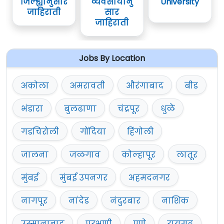
जिल्ह्यानुसार
व्यवसायानु
University
जाहिराती
सार
जाहिराती
Jobs By Location
अकोला
अमरावती
औरंगाबाद
बीड
भंडारा
बुलढाणा
चंद्रपूर
धुळे
गडचिरोली
गोंदिया
हिंगोली
जालना
जळगाव
कोल्हापूर
लातूर
मुंबई
मुंबई उपनगर
अहमदनगर
नागपूर
नांदेड
नंदुरबार
नाशिक
उस्मानाबाद
परभणी
पुणे
रायगढ़