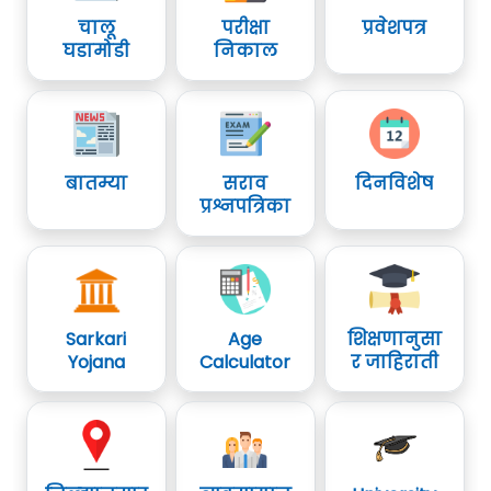
चालू
परीक्षा
प्रवेशपत्र
घडामोडी
निकाल
बातम्या
सराव
दिनविशेष
प्रश्नपत्रिका
Sarkari
Age
शिक्षणानुसा
Yojana
Calculator
र जाहिराती