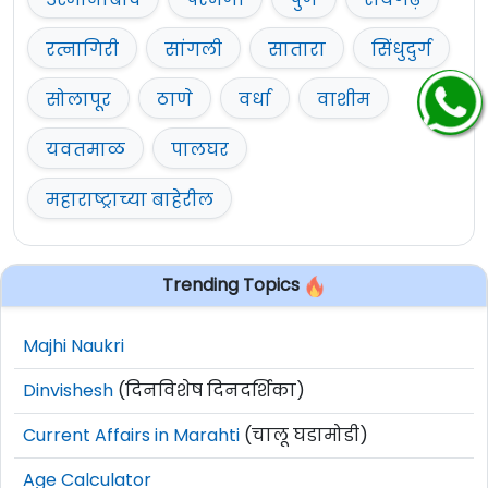
रत्नागिरी
सांगली
सातारा
सिंधुदुर्ग
सोलापूर
ठाणे
वर्धा
वाशीम
यवतमाळ
पालघर
महाराष्ट्राच्या बाहेरील
Trending Topics
Majhi Naukri
Dinvishesh
(दिनविशेष दिनदर्शिका)
Current Affairs in Marahti
(चालू घडामोडी)
Age Calculator