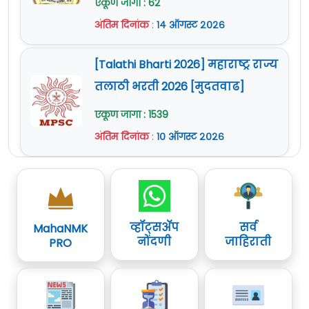
एकूण जागा : 62
अंतिम दिनांक
:
१४ ऑगस्ट २०२६
[Talathi Bharti 2026] महाराष्ट्र राज्य
तलाठी भरती 2026 [मुदतवाढ]
एकूण जागा : 1539
अंतिम दिनांक
:
१० ऑगस्ट २०२६
व्हॉट्सॲप
सर्व
MahaNMK
नोंदणी
जाहिराती
PRO