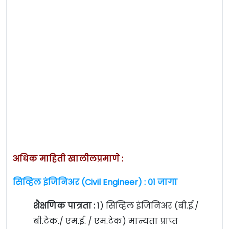
अधिक माहिती खालीलप्रमाणे :
सिव्हिल इंजिनिअर (Civil Engineer) : ०१ जागा
शैक्षणिक पात्रता :
१) सिव्हिल इंजिनिअर (बी.ई./
बी.टेक./ एम.ई. / एम.टेक) मान्यता प्राप्त