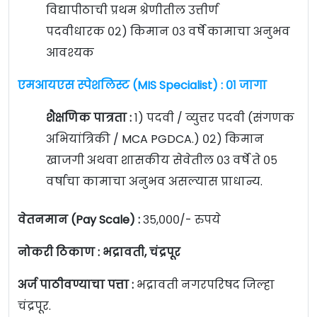
विद्यापीठाची प्रथम श्रेणीतील उत्तीर्ण
पदवीधारक
०२) किमान ०३ वर्षे कामाचा अनुभव
आवश्यक
एमआयएस स्पेशलिस्ट (MIS Specialist) : ०१ जागा
शैक्षणिक पात्रता :
१) पदवी / व्युत्तर पदवी (संगणक
अभियांत्रिकी / MCA PGDCA.)
०२) किमान
खाजगी अथवा शासकीय सेवेतील ०३ वर्षे ते ०५
वर्षाचा कामाचा अनुभव असल्यास प्राधान्य.
वेतनमान (Pay Scale) :
३५,०००/- रुपये
नोकरी ठिकाण : भद्रावती, चंद्रपूर
अर्ज पाठीवण्याचा पत्ता :
भद्रावती नगरपरिषद जिल्हा
चंद्रपूर.