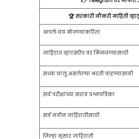
👉 Telegram वर मोफत 
🏆 सरकारी नौकरी माहिती व्ह
आपले वय मोजण्याकरिता
जाहिरात व्हाटसऍप वर मिळवण्यासाठी
सध्या चालू असलेल्या भरती पाहण्यासाठी
सर्व परीक्षांच्या सराव प्रश्नपत्रिका
सर्व नवीन जाहिरातींसाठी
जिल्हा नुसार जाहिराती