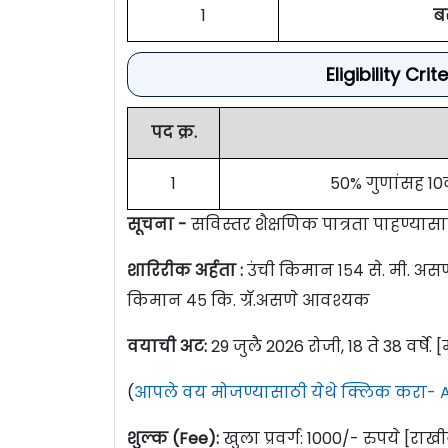
1
ब
Eligibility Cr
पद क्र.
1
50% गुणांसह 10
सूचना -
सविस्तर शैक्षणिक पात्रता पाहण्या
शारिरीक अर्हता :
उंची किमान १५४ से. मी. अ
किमान ४५ कि. ग्रॅ.असणे आवश्यक
वयाची अट:
29 जुलै 2026 रोजी, 18 ते 38 वर्षे. 
(
आपले वय मोजण्यासाठी येथे क्लिक करा- A
शुल्क (Fee):
खुला प्रवर्ग: 1000/- रुपये [राखीव