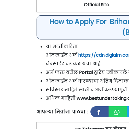
Official Site
How to Apply For Briha
(B
या भरतीकरिता
ऑनलाईन अर्ज
https://cdn.digialm.
वेबसाईट वर करायचा आहे.
अर्ज फक्त वरील
Portal
द्वारेच स्वीकारल
ऑनलाईन अर्ज करण्याचा अंतिम दिनांक
सविस्तर माहितीसाठी व अर्ज करण्यापूर्
अधिक माहिती
www.bestundertaking
आपल्या मित्रांना पाठवा :