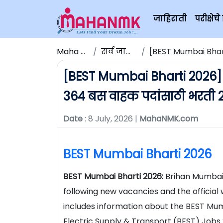
जाहिराती
परीक्षे
Maha NMK
सर्व जाहिराती
[BEST Mumbai Bharti 202
[BEST Mumbai Bharti 2026] बृ
364 बस वाहक पदांसाठी भरती 
Date
: 8 July, 2026 |
MahaNMK.com
BEST Mumbai Bharti 2026
BEST Mumbai Bharti 2026:
Brihan Mumbai 
following new vacancies and the official 
includes information about the BEST Mu
Electric Supply & Transport (BEST) Jobs