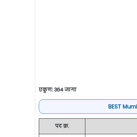
एकूण: 364 जागा
BEST Mumb
पद क्र.