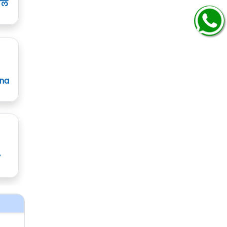
ाल
ana
y