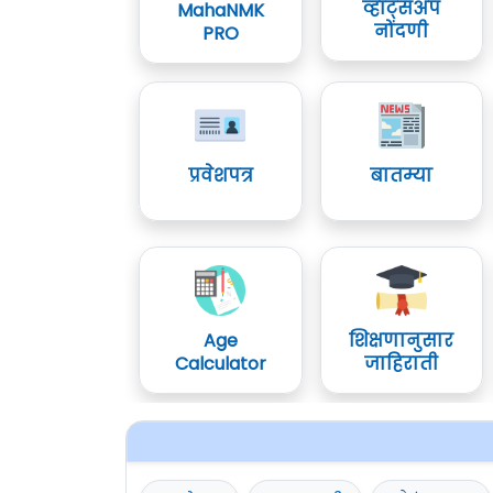
व्हॉट्सॲप
MahaNMK
नोंदणी
PRO
प्रवेशपत्र
बातम्या
Age
शिक्षणानुसार
Calculator
जाहिराती