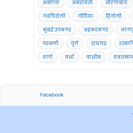
अकोला
अमरावती
औरंगाबाद
गडचिरोली
गोंदिया
हिंगोली
मुंबई उपनगर
अहमदनगर
नागप
परभणी
पुणे
रायगढ़
रत्नाग
ठाणे
वर्धा
वाशीम
यवतमा
Facebook