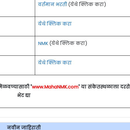
वर्तमान भरती
(येथे क्लिक करा)
येथे क्लिक करा
NMK
(येथे क्लिक करा)
येथे क्लिक करा
मिळवण्यासाठी "
www.MahaNMK.com
" या संकेतस्थळाला दरर
भेट द्या
नवीन जाहिराती