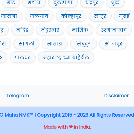
बीड
भंडारा
बुलढाणा
चंद्रपूर
धुळे
जालना
जळगाव
कोल्हापूर
लातूर
मुंबई
ूर
नांदेड
नंदुरबार
नाशिक
उस्मानाबाद
िरी
सांगली
सातारा
सिंधुदुर्ग
सोलापूर
ळ
पालघर
महाराष्ट्राच्या बाहेरील
Telegram
Disclaimer
© Maha NMK™ | Copyright 2015 - 2023 All Rights Reserved
Made with ❤ in India.