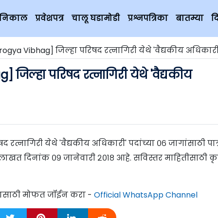
चे निकाल
प्रवेशपत्र
चालू घडामोडी
प्रश्नपत्रिका
बातम्या
द
a Vibhag] जिल्हा परिषद रत्नागिरी येथे 'वैद्यकीय अधिकारी' पदांच्या ०
जिल्हा परिषद रत्नागिरी येथे 'वैद्यकीय
रत्नागिरी येथे 'वैद्यकीय अधिकारी' पदांच्या ०६ जागांसाठी पात्
ुलाखत दिनांक ०९ जानेवारी २०१८ आहे. सविस्तर माहितीसाठी क
्यासाठी मोफत जॉईन करा -
Official WhatsApp Channel