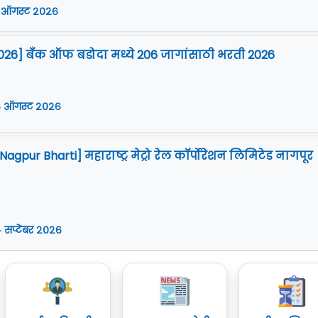
 ऑगस्ट २०२६
026] बँक ऑफ बडोदा मध्ये 206 जागांसाठी भरती 2026
 ऑगस्ट २०२६
gpur Bharti] महाराष्ट्र मेट्रो रेल कॉर्पोरेशन लिमिटेड नागपूर
 सप्टेंबर २०२६