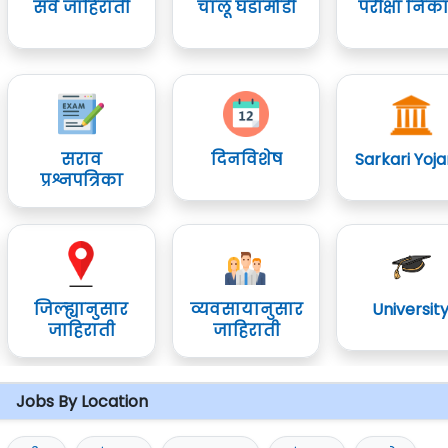
सर्व जाहिराती
चालू घडामोडी
परीक्षा निक
सराव
दिनविशेष
Sarkari Yoj
प्रश्नपत्रिका
जिल्ह्यानुसार
व्यवसायानुसार
Universit
जाहिराती
जाहिराती
Jobs By Location