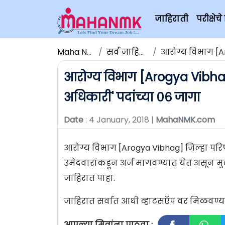
जाहिराती
परीक्षे
Maha NMK
सर्व जाहिराती
आरोग्य विभाग [Arogy
आरोग्य विभाग [Arogya Vibhag] 
अधिकारी' पदांच्या ०६ जागा
Date
: 4 January, 2018 |
MahaNMK.com
आरोग्य विभाग [Arogya Vibhag] जिल्हा परिषद 
उमेदवारांकडून अर्ज मागवण्यात येत असून म
जाहिरात पाहा.
जाहिरात सर्वात आधी व्हाटसऍप वर मिळवण
आपल्या मित्रांना पाठवा :