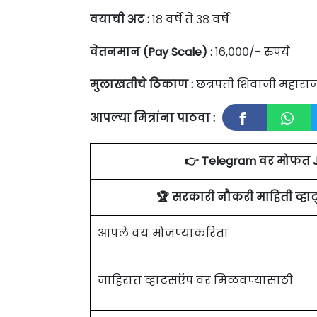
वयाची अट :
१८ वर्षे ते ३८ वर्षे
वेतनमान (Pay Scale) :
१६,०००/- रुपये
मुलाखतीचे ठिकाण :
छत्रपती शिवाजी महाराज स
आपल्या मित्रांना पाठवा :
👉 Telegram वर मोफत 
🏆 सरकारी नौकरी माहिती व्ह
आपले वय मोजण्याकरिता
जाहिरात व्हाटसऍप वर मिळवण्यासाठी