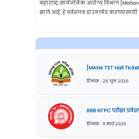
महाराष्ट्र सार्वजनिक आरोग्य विभाग [Mahara
झाले आहे. हे प्रवेशपत्र डाउनलोड करण्यासा
[MAHA TET Hall Ticket] म
दिनांक : २६ जून २०२६
RRB NTPC परीक्षा प्रवेशप
दिनांक : ११ मार्च २०२६