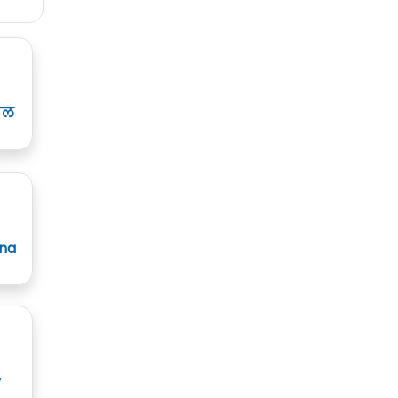
ाल
ana
y