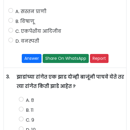
A. सस्तन प्राणी
B. विषाणू
C. एकपेशीय आदिजीव
D. वनस्पती
Answer
Share On WhatsApp
Report
3.
झाडांच्या रांगेत एक झाड दोन्ही बाजूंनी पाचवे येते तर
त्या रांगेत किती झाडे आहेत ?
A. ८
B. ११
C. ९
D. १०