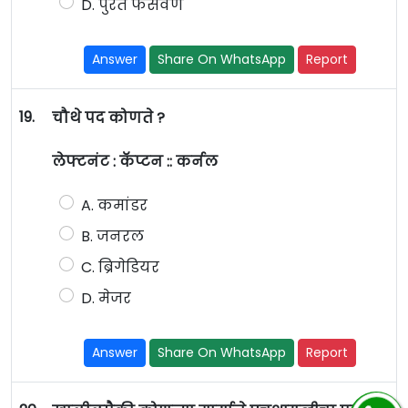
D. पुरते फसवणे
Answer
Share On WhatsApp
Report
19.
चौथे पद कोणते ?
लेफ्टनंट : कॅप्टन :: कर्नल
A. कमांडर
B. जनरल
C. ब्रिगेडियर
D. मेजर
Answer
Share On WhatsApp
Report