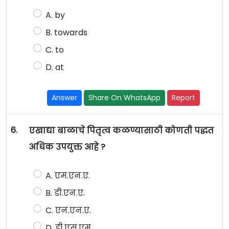
A. by
B. towards
C. to
D. at
Answer
Share On WhatsApp
Report
6.
एखाद्या बाळाचे पितृत्व कळण्यासाठी कोणती पद्धत
अधिक उपयुक्त आहे ?
A. एम.एन.ए.
B. डी.एन.ए.
C. एन.एन.ए.
D. डी.एस.एम.