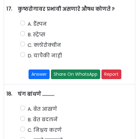
17.
कुष्ठरोगावर प्रभावी असणारे औषध कोणते ?
A. डॅॅस्पन
B. स्ट्रेप्स
C. क्लोरोक्वीन
D. यापैकी नाही
Answer
Share On WhatsApp
Report
18.
चंग बांधणे ………….
A. बेत आखणे
B. बेत बदलने
C. निश्चय करणे