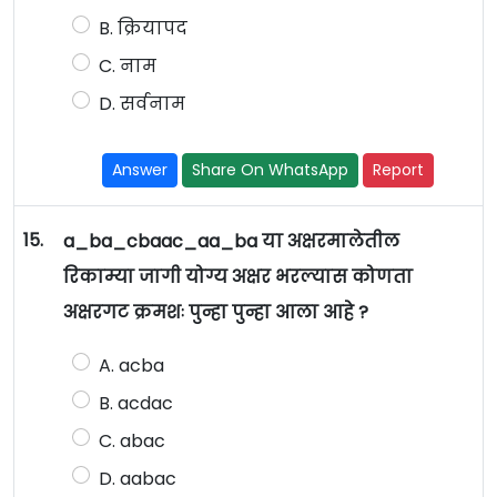
B. क्रियापद
C. नाम
D. सर्वनाम
Answer
Share On WhatsApp
Report
15.
a_ba_cbaac_aa_ba या अक्षरमालेतील
रिकाम्या जागी योग्य अक्षर भरल्यास कोणता
अक्षरगट क्रमशः पुन्हा पुन्हा आला आहे ?
A. acba
B. acdac
C. abac
D. aabac