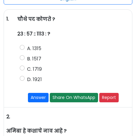
1.
चौथे पद कोणते ?
२३ : ५७ :: १११३ : ?
A. १३१५
B. १५१७
C. १७१९
D. १९२१
Answer
Share On WhatsApp
Report
2.
अमिबा हे कशाचे नाव आहे ?