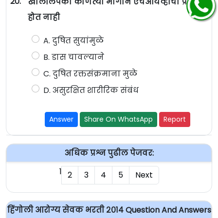
20.
खालीलपैकी कोणत्या मार्गाने एचआयव्हीचा प्रसार
होत नाही
A. दुषित सुयांमुळे
B. डास चावल्याने
C. दुषित रक्तसंक्रमाना मुळे
D. असुरक्षित शारीरिक संबंध
Answer
Share On WhatsApp
Report
अधिक प्रश्न पुढील पेजवर:
1
2
3
4
5
Next
हिंगोली आरोग्य सेवक भरती २०१४ Question And Answers