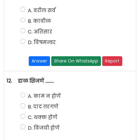
A. वरील सर्व
B. कावीळ
C. अतिसार
D. विषमज्वर
Answer
Share On WhatsApp
Report
12.
डाळ शिजणे ………
A. काम न होणे
B. दाद लागणे
C. थक्क होणे
D. विजयी होणे