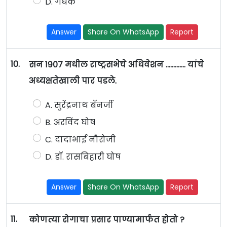
D. गंधक
Answer
Share On WhatsApp
Report
10.
सन १९०७ मधील राष्ट्रसभेचे अधिवेशन …………. यांचे
अध्यक्षतेखाली पार पडले.
A. सुरेंद्रनाथ बॅनर्जी
B. अरविंद घोष
C. दादाभाई नौरोजी
D. डॉ. रासबिहारी घोष
Answer
Share On WhatsApp
Report
11.
कोणत्या रोगाचा प्रसार पाण्यामार्फत होतो ?