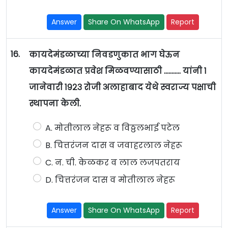
Answer
Share On WhatsApp
Report
16.
कायदेमंडळाच्या निवडणुकात भाग घेऊन
कायदेमंडळात प्रवेश मिळवण्यासाठी ……….. यांनी १
जानेवारी १९२३ रोजी अलाहाबाद येथे स्वराज्य पक्षाची
स्थापना केली.
A. मोतीलाल नेहरू व विठ्ठलभाई पटेल
B. चित्तरंजन दास व जवाहरलाल नेहरू
C. न. ची. केळकर व लाल लजपतराय
D. चित्तरंजन दास व मोतीलाल नेहरू
Answer
Share On WhatsApp
Report