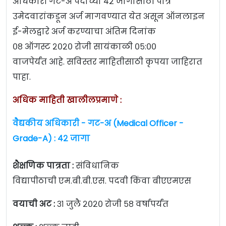
अधिकारी गट-अ पदांच्या ४२ जागांसाठी पात्र
उमेदवारांकडून अर्ज मागवण्यात येत असून ऑनलाइन
ई-मेलद्वारे अर्ज करण्याचा अंतिम दिनांक
०८ ऑगस्ट २०२० रोजी सायंकाळी ०५:००
वाजपेर्यंत आहे. सविस्तर माहितीसाठी कृपया जाहिरात
पाहा.
अधिक माहिती खालीलप्रमाणे :
वैद्यकीय अधिकारी - गट-अ (Medical Officer -
Grade-A) : ४२ जागा
शैक्षणिक पात्रता :
संविधानिक
विद्यापीठाची एम.बी.बी.एस. पदवी किंवा बीएएमएस
वयाची अट :
३१ जुलै २०२० रोजी ५८ वर्षापर्यंत