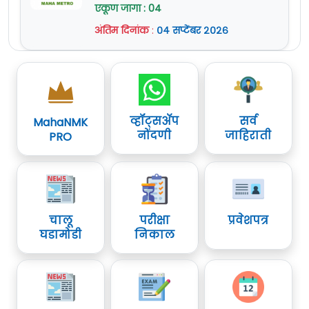
एकूण जागा : 04
अंतिम दिनांक
:
०४ सप्टेंबर २०२६
व्हॉट्सॲप
सर्व
MahaNMK
नोंदणी
जाहिराती
PRO
चालू
परीक्षा
प्रवेशपत्र
घडामोडी
निकाल