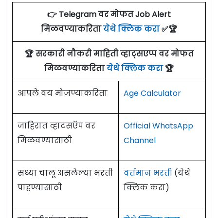
👉 Telegram वर मोफत Job Alert
मिळवण्याकरिता
येथे क्लिक करा
✅🏆
🏆 सरकारी नौकरी माहिती व्हाट्सएप्प वर मोफत
मिळवण्याकरिता
येथे क्लिक करा
🏆
आपले वय मोजण्याकरिता
Age Calculator
जाहिरात व्हाटसऍप वर
Official WhatsApp
मिळवण्यासाठी
Channel
सध्या चालू असलेल्या भरती
वर्तमान भरती
(येथे
पाहण्यासाठी
क्लिक करा)