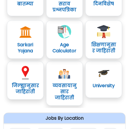
बातम्या
सराव
दिनविशेष
प्रश्नपत्रिका
Sarkari
Age
शिक्षणानुसा
Yojana
Calculator
र जाहिराती
जिल्ह्यानुसार
व्यवसायानु
University
जाहिराती
सार
जाहिराती
Jobs By Location