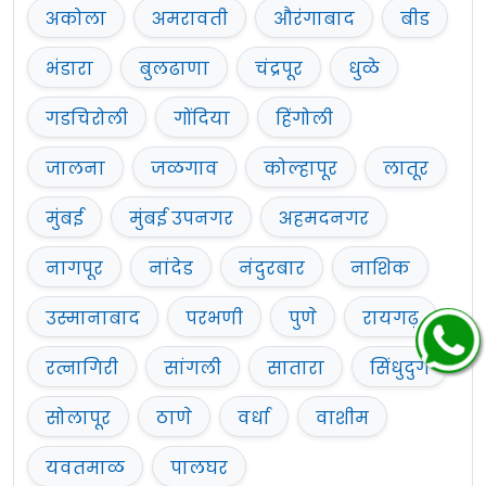
अकोला
अमरावती
औरंगाबाद
बीड
भंडारा
बुलढाणा
चंद्रपूर
धुळे
गडचिरोली
गोंदिया
हिंगोली
जालना
जळगाव
कोल्हापूर
लातूर
मुंबई
मुंबई उपनगर
अहमदनगर
नागपूर
नांदेड
नंदुरबार
नाशिक
उस्मानाबाद
परभणी
पुणे
रायगढ़
रत्नागिरी
सांगली
सातारा
सिंधुदुर्ग
सोलापूर
ठाणे
वर्धा
वाशीम
यवतमाळ
पालघर