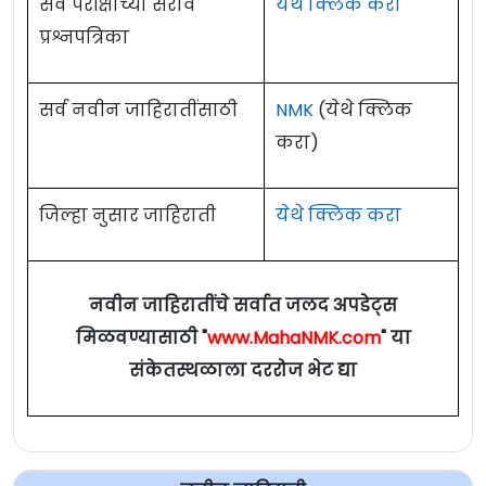
सर्व परीक्षांच्या सराव
येथे क्लिक करा
प्रश्नपत्रिका
सर्व नवीन जाहिरातींसाठी
NMK
(येथे क्लिक
करा)
जिल्हा नुसार जाहिराती
येथे क्लिक करा
नवीन जाहिरातींचे सर्वात जलद अपडेट्स
मिळवण्यासाठी "
www.MahaNMK.com
" या
संकेतस्थळाला दररोज भेट द्या