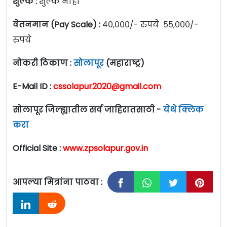
शुल्क :
शुल्क नाही
वेतनमान (Pay Scale) :
४०,०००/- रुपये ५५,०००/-
रुपये
नोकरी ठिकाण :
सोलापूर
(महाराष्ट्र)
E-Mail ID :
cssolapur2020@gmail.com
सोलापूर जिल्ह्यातील सर्व जाहिरातसाठी -
येथे क्लिक
करा
Official Site :
www.zpsolapur.gov.in
आपल्या मित्रांना पाठवा :