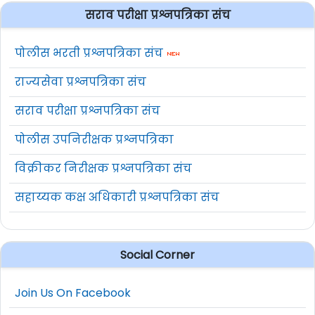
कामाचा अनुभव (ESM साठी)
सराव परीक्षा प्रश्नपत्रिका संच
5वी उत्तीर्ण / वाचता आणि लिहिता येणे
पोलीस भरती प्रश्नपत्रिका संच
17
आवश्यक / हिंदी आणि इंग्रजी बोलण्याचे
राज्यसेवा प्रश्नपत्रिका संच
कौशल्य
सराव परीक्षा प्रश्नपत्रिका संच
Eligibility Criteria For APS Ahmednagar
पोलीस उपनिरीक्षक प्रश्नपत्रिका
Bharti 2025
विक्रीकर निरीक्षक प्रश्नपत्रिका संच
सूचना - शैक्षणिक पात्रता :
सविस्तर शैक्षणिक पात्रता
सहाय्यक कक्ष अधिकारी प्रश्नपत्रिका संच
पाहण्यासाठी मूळ जाहिरात वाचावी.
(
आपले वय मोजण्यासाठी येथे क्लिक करा- Age
Social Corner
Calculator
)
Join Us On Facebook
शुल्क :
250/- रुपये (शुल्क QR कोड किंवा बँक