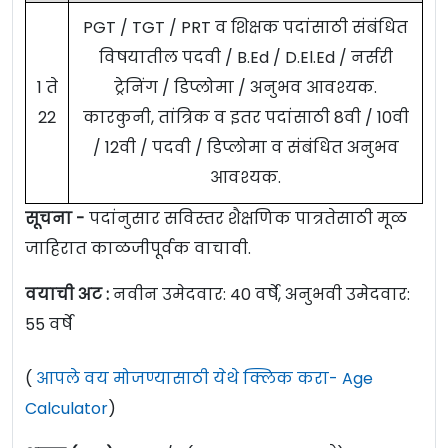
PGT / TGT / PRT व शिक्षक पदांसाठी संबंधित
विषयातील पदवी / B.Ed / D.El.Ed / नर्सरी
1 ते
ट्रेनिंग / डिप्लोमा / अनुभव आवश्यक.
22
कारकुनी, तांत्रिक व इतर पदांसाठी 8वी / 10वी
/ 12वी / पदवी / डिप्लोमा व संबंधित अनुभव
आवश्यक.
सूचना -
पदांनुसार सविस्तर शैक्षणिक पात्रतेसाठी मूळ
जाहिरात काळजीपूर्वक वाचावी.
वयाची अट :
नवीन उमेदवार: 40 वर्षे, अनुभवी उमेदवार:
55 वर्षे
(
आपले वय मोजण्यासाठी येथे क्लिक करा- Age
Calculator
)