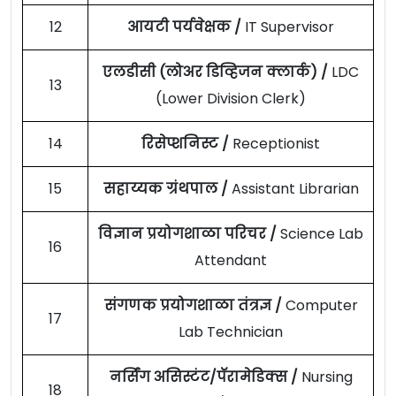
12
आयटी पर्यवेक्षक /
IT Supervisor
एलडीसी (लोअर डिव्हिजन क्लार्क) /
LDC
13
(Lower Division Clerk)
14
रिसेप्शनिस्ट /
Receptionist
15
सहाय्यक ग्रंथपाल /
Assistant Librarian
विज्ञान प्रयोगशाळा परिचर /
Science Lab
16
Attendant
संगणक प्रयोगशाळा तंत्रज्ञ /
Computer
17
Lab Technician
नर्सिंग असिस्टंट/पॅरामेडिक्स /
Nursing
18