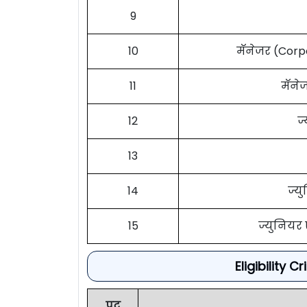
9
10
मॅनेजर (Cor
11
मॅने
12
ज
13
14
ज्य
15
ज्युनियर
Eligibility 
पद