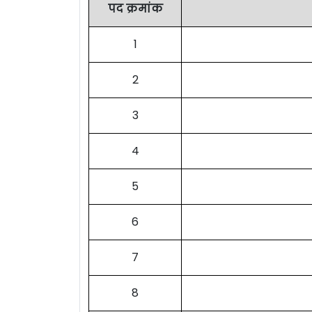
पद क्रमांक
1
2
3
4
5
6
7
8