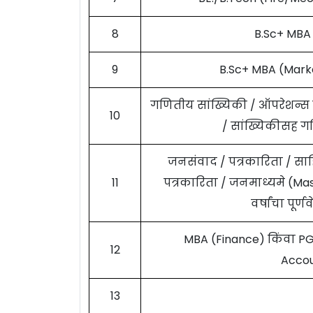
8
B.Sc+ MBA 
9
B.Sc+ MBA (Marke
गणितीय सांख्यिकी / ऑपरेशन्स रि
10
/ सांख्यिकीसह गण
जनसंवाद / पत्रकारिता / साह
11
पत्रकारिता / जनमाध्यमे (Ma
वर्षांचा पू
MBA (Finance) किंवा P
12
Accou
13