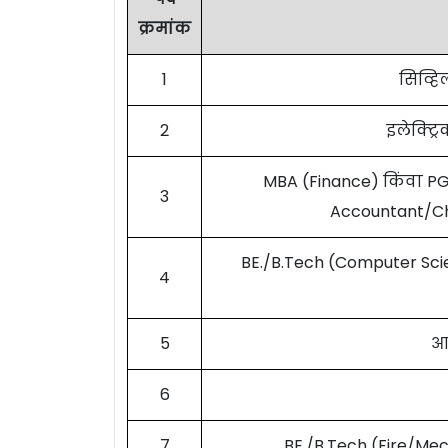
क्रमांक
1
सिव्हि
2
इलेक्ट्र
MBA (Finance) किंवा P
3
Accountant/Cha
BE./B.Tech (Computer Sci
4
5
आर
6
7
BE./B.Tech (Fire/Mec