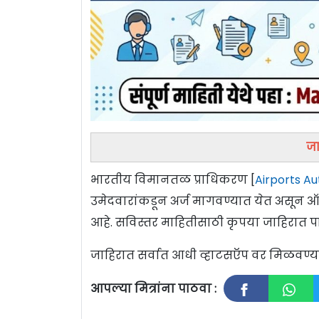
जा
भारतीय विमानतळ प्राधिकरण [
Airports Aut
उमेदवारांकडून अर्ज मागवण्यात येत असून 
आहे. सविस्तर माहितीसाठी कृपया जाहिरात पा
जाहिरात सर्वात आधी व्हाटसऍप वर मिळवण
आपल्या मित्रांना पाठवा :