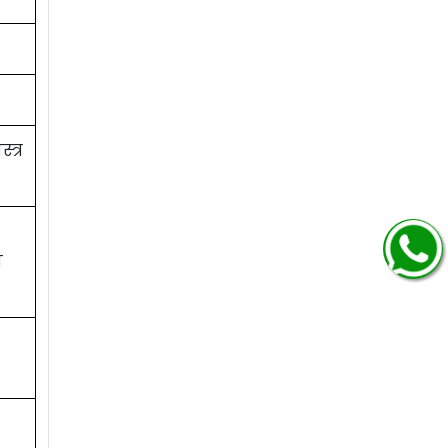
त्र
न