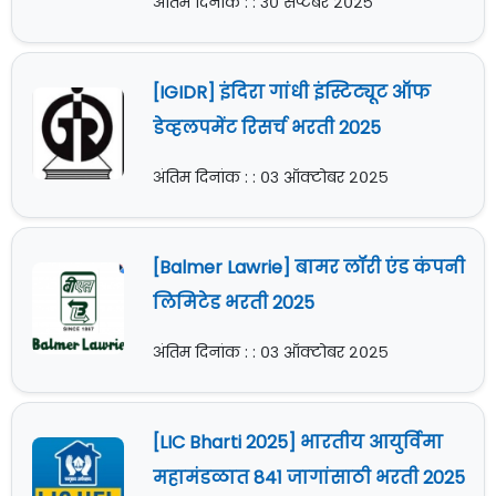
अंतिम दिनांक : : ३० सप्टेंबर २०२५
[IGIDR] इंदिरा गांधी इंस्टिट्यूट ऑफ
डेव्हलपमेंट रिसर्च भरती 2025
अंतिम दिनांक : : ०३ ऑक्टोबर २०२५
[Balmer Lawrie] बामर लॉरी एंड कंपनी
लिमिटेड भरती 2025
अंतिम दिनांक : : ०३ ऑक्टोबर २०२५
[LIC Bharti 2025] भारतीय आयुर्विमा
महामंडळात 841 जागांसाठी भरती 2025