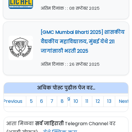
अंतिम दिनांक : : ०८ सप्टेंबर २०२५
[GMC Mumbai Bharti 2025] शासकीय
वैद्यकीय महाविद्यालय, मुंबई येथे 211
जागांसाठी भरती 2025
अंतिम दिनांक : : २६ सप्टेंबर २०२५
अधिक पोस्ट पुढील पेज वर...
9
Previous
5
6
7
8
10
11
12
13
Next
आता मिळवा
सर्व जाहिराती
Telegram Channel वर