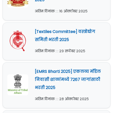
अंतिम दिनांक : : १६ ऑक्टोबर २०२५
[Textiles Committee] वस्त्रोद्योग
समिती भरती 2025
अंतिम दिनांक : : २९ सप्टेंबर २०२५
[EMRS Bharti 2025] एकलव्य मॉडेल
निवासी शाळांमध्ये 7267 जागांसाठी
भरती 2025
अंतिम दिनांक : : २८ ऑक्टोबर २०२५