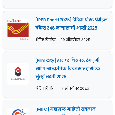
[IPPB Bharti 2025] इंडिया पोस्ट पेमेंट्स
बँकेत 348 जागांसाठी भरती 2025
अंतिम दिनांक : : २९ ऑक्टोबर २०२५
[Film City] हाराष्ट्र चित्रपट, रंगभूमी
आणि सांस्कृतिक विकास महामंडळ
मुंबई भरती 2025
अंतिम दिनांक : : १७ ऑक्टोबर २०२५
[MITC] महाराष्ट्र माहिती तंत्रज्ञान