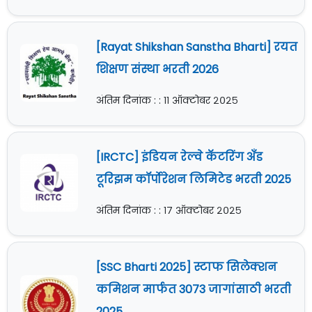
[Rayat Shikshan Sanstha Bharti] रयत
शिक्षण संस्था भरती 2026
अंतिम दिनांक : : ११ ऑक्टोबर २०२५
[IRCTC] इंडियन रेल्वे कॅटरिंग अँड
टूरिझम कॉर्पोरेशन लिमिटेड भरती 2025
अंतिम दिनांक : : १७ ऑक्टोबर २०२५
[SSC Bharti 2025] स्टाफ सिलेक्शन
कमिशन मार्फत 3073 जागांसाठी भरती
2025