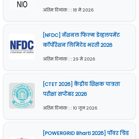
अंतिम दिनांक : : १८ मे २०२६
[NFDC] नॅशनल फिल्म डेव्हलपमेंट
कॉर्पोरेशन लिमिटेड भरती 2026
अंतिम दिनांक : : २९ मे २०२६
[CTET 2026] केंद्रीय शिक्षक पात्रता
परीक्षा सप्टेंबर 2026
अंतिम दिनांक : : १० जून २०२६
[POWERGRID Bharti 2026] पॉवर ग्रिड