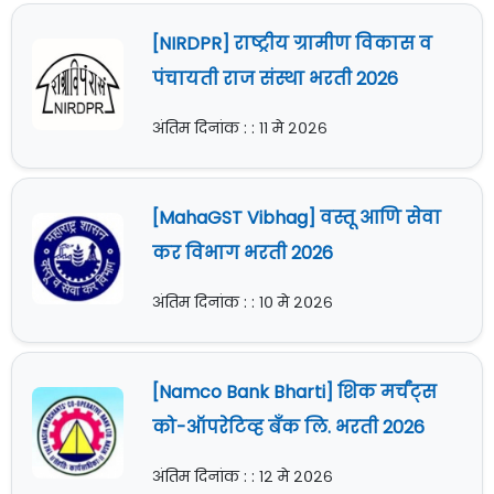
[NIRDPR] राष्ट्रीय ग्रामीण विकास व
पंचायती राज संस्था भरती 2026
अंतिम दिनांक : : ११ मे २०२६
[MahaGST Vibhag] वस्तू आणि सेवा
कर विभाग भरती 2026
अंतिम दिनांक : : १० मे २०२६
[Namco Bank Bharti] शिक मर्चंट्स
को-ऑपरेटिव्ह बँक लि. भरती 2026
अंतिम दिनांक : : १२ मे २०२६