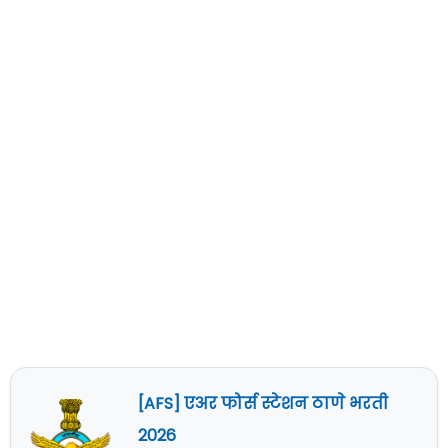
[AFS] एअर फोर्स स्टेशन ठाणे भरती
2026