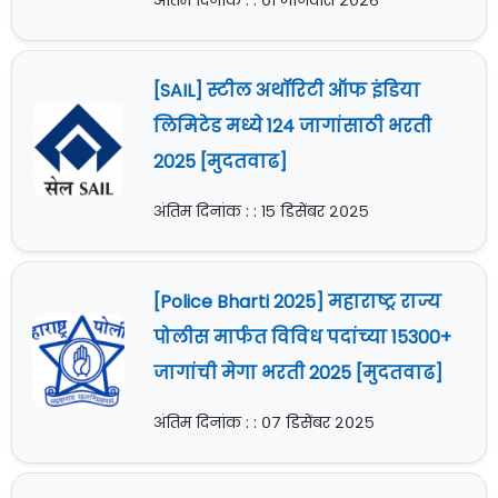
अंतिम दिनांक : : ०१ जानेवारी २०२६
[SAIL] स्टील अथॉरिटी ऑफ इंडिया
लिमिटेड मध्ये 124 जागांसाठी भरती
2025 [मुदतवाढ]
अंतिम दिनांक : : १५ डिसेंबर २०२५
[Police Bharti 2025] महाराष्ट्र राज्य
पोलीस मार्फत विविध पदांच्या 15300+
जागांची मेगा भरती 2025 [मुदतवाढ]
अंतिम दिनांक : : ०७ डिसेंबर २०२५