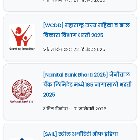
अंतिम दिनांक : : २७ डिसेंबर २०२५
[WCDD] महाराष्ट्र राज्य महिला व बाल
विकास विभाग भरती 2025
अंतिम दिनांक : : २२ डिसेंबर २०२५
[Nainital Bank Bharti 2025] नैनीताल
बँक लिमिटेड मध्ये 185 जागांसाठी भरती
2025
अंतिम दिनांक : : ०१ जानेवारी २०२६
[SAIL] स्टील अथॉरिटी ऑफ इंडिया