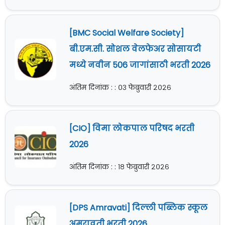
[BMC Social Welfare Society]
बी.एम.सी. सोशल वेलफेअर सोसायटी
मध्ये नवीन 506 जागांसाठी भरती 2026
अंतिम दिनांक : : ०३ फेब्रुवारी २०२६
[CIO] विमा लोकपाल परिषद भरती
2026
अंतिम दिनांक : : १८ फेब्रुवारी २०२६
[DPS Amravati] दिल्ली पब्लिक स्कूल
अमरावती भरती 2026