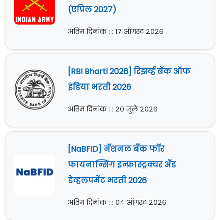
(एप्रिल 2027)
अंतिम दिनांक : : १७ ऑगस्ट २०२६
[RBI Bharti 2026] रिझर्व्ह बँक ऑफ
इंडिया भरती 2026
अंतिम दिनांक : : २० जुलै २०२६
[NaBFID] नॅशनल बँक फॉर
फायनान्सिंग इन्फ्रास्ट्रक्चर अँड
डेव्हलपमेंट भरती 2026
अंतिम दिनांक : : ०४ ऑगस्ट २०२६