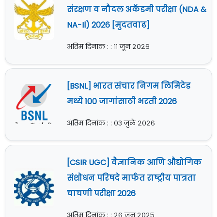
संरक्षण व नौदल अकॅडमी परीक्षा (NDA &
NA-Il) 2026 [मुदतवाढ]
अंतिम दिनांक : : ११ जून २०२६
[BSNL] भारत संचार निगम लिमिटेड
मध्ये 100 जागांसाठी भरती 2026
अंतिम दिनांक : : ०३ जुलै २०२६
[CSIR UGC] वैज्ञानिक आणि औद्योगिक
संशोधन परिषदे मार्फत राष्ट्रीय पात्रता
चाचणी परीक्षा 2026
अंतिम दिनांक : : २६ जून २०२५