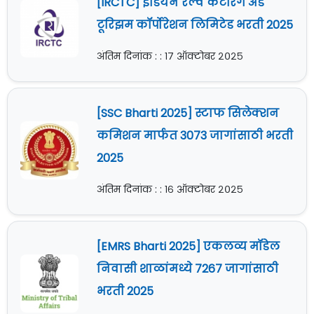
[IRCTC] इंडियन रेल्वे कॅटरिंग अँड
टूरिझम कॉर्पोरेशन लिमिटेड भरती 2025
अंतिम दिनांक : : १७ ऑक्टोबर २०२५
[SSC Bharti 2025] स्टाफ सिलेक्शन
कमिशन मार्फत 3073 जागांसाठी भरती
2025
अंतिम दिनांक : : १६ ऑक्टोबर २०२५
[EMRS Bharti 2025] एकलव्य मॉडेल
निवासी शाळांमध्ये 7267 जागांसाठी
भरती 2025