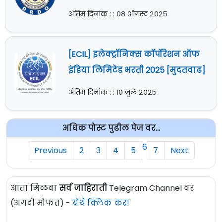
अंतिम दिनांक : : ०८ ऑगस्ट २०२५
[ECIL] इलेक्ट्रॉनिक्स कॉर्पोरेशन ऑफ
इंडिया लिमिटेड भरती 2025 [मुदतवाढ]
अंतिम दिनांक : : १० जुलै २०२५
अधिक पोस्ट पुढील पेज वर...
6
Previous
2
3
4
5
7
Next
आता मिळवा
सर्व जाहिराती
Telegram Channel वर
(अगदी मोफत) -
येथे क्लिक करा