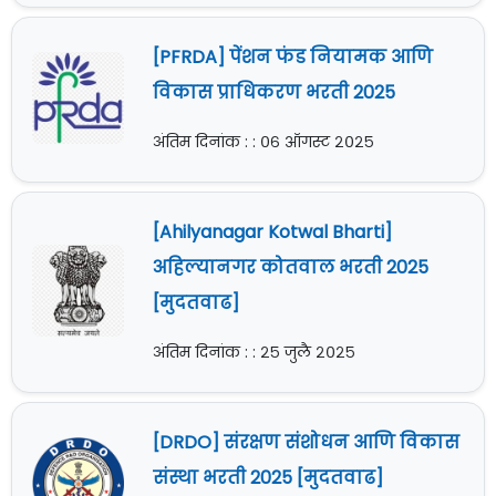
[PFRDA] पेंशन फंड नियामक आणि
विकास प्राधिकरण भरती 2025
अंतिम दिनांक : : ०६ ऑगस्ट २०२५
[Ahilyanagar Kotwal Bharti]
अहिल्यानगर कोतवाल भरती 2025
[मुदतवाढ]
अंतिम दिनांक : : २५ जुलै २०२५
[DRDO] संरक्षण संशोधन आणि विकास
संस्था भरती 2025 [मुदतवाढ]