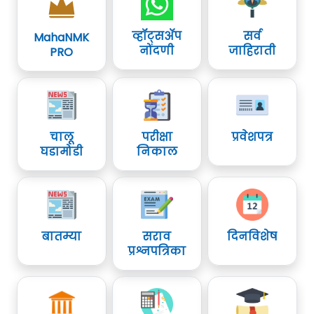
व्हॉट्सॲप
सर्व
MahaNMK
नोंदणी
जाहिराती
PRO
चालू
परीक्षा
प्रवेशपत्र
घडामोडी
निकाल
बातम्या
सराव
दिनविशेष
प्रश्नपत्रिका