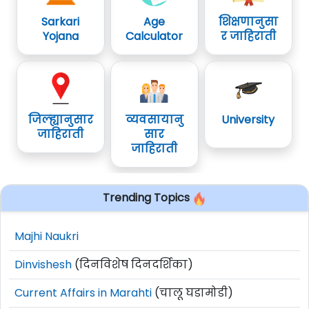
Sarkari
Age
शिक्षणानुसा
Yojana
Calculator
र जाहिराती
जिल्ह्यानुसार
व्यवसायानु
University
जाहिराती
सार
जाहिराती
Trending Topics
Majhi Naukri
Dinvishesh
(दिनविशेष दिनदर्शिका)
Current Affairs in Marahti
(चालू घडामोडी)