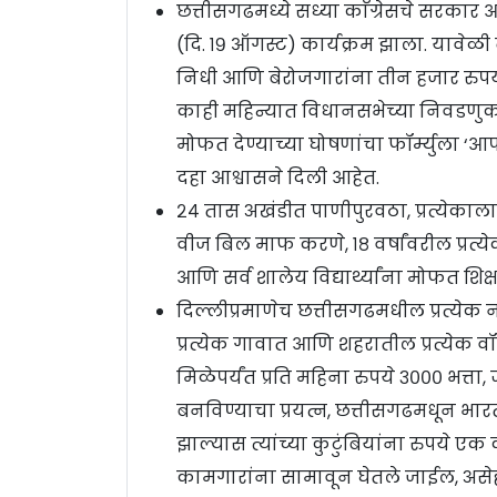
छत्तीसगढमध्ये सध्या काँग्रेसचे सरकार 
(दि. १९ ऑगस्ट) कार्यक्रम झाला. यावेळ
निधी आणि बेरोजगारांना तीन हजार रुपया
काही महिन्यात विधानसभेच्या निवडणुका 
मोफत देण्याच्या घोषणांचा फॉर्म्युला ‘आ
दहा आश्वासने दिली आहेत.
२४ तास अखंडीत पाणीपुरवठा, प्रत्येकाला
वीज बिल माफ करणे, १८ वर्षांवरील प्रत्
आणि सर्व शालेय विद्यार्थ्यांना मोफत श
दिल्लीप्रमाणेच छत्तीसगढमधील प्रत्येक
प्रत्येक गावात आणि शहरातील प्रत्येक व
मिळेपर्यंत प्रति महिना रुपये ३००० भत्ता, 
बनविण्याचा प्रयत्न, छत्तीसगढमधून भ
झाल्यास त्यांच्या कुटुंबियांना रुपये ए
कामगारांना सामावून घेतले जाईल, असेह