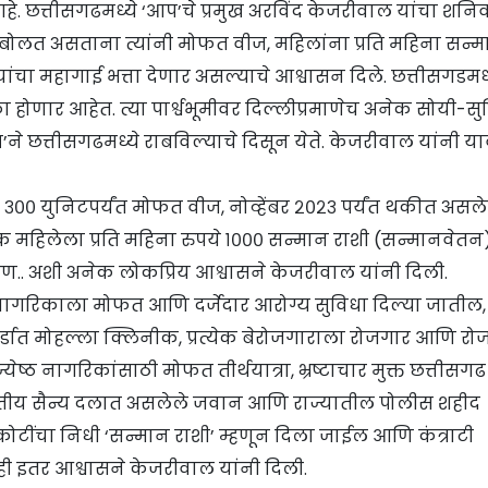
आहे. छत्तीसगढमध्ये ‘आप’चे प्रमुख अरविंद केजरीवाल यांचा शनिव
ी बोलत असताना त्यांनी मोफत वीज, महिलांना प्रति महिना सन्
ंचा महागाई भत्ता देणार असल्याचे आश्वासन दिले. छत्तीसगडमध्
होणार आहेत. त्या पार्श्वभूमीवर दिल्लीप्रमाणेच अनेक सोयी-सु
प’ने छत्तीसगढमध्ये राबविल्याचे दिसून येते. केजरीवाल यांनी य
 ३०० युनिटपर्यंत मोफत वीज, नोव्हेंबर २०२३ पर्यंत थकीत असले
येक महिलेला प्रति महिना रुपये १००० सन्मान राशी (सन्मानवेतन
िक्षण.. अशी अनेक लोकप्रिय आश्वासने केजरीवाल यांनी दिली.
 नागरिकाला मोफत आणि दर्जेदार आरोग्य सुविधा दिल्या जातील,
ॉर्डात मोहल्ला क्लिनीक, प्रत्येक बेरोजगाराला रोजगार आणि रो
ज्येष्ठ नागरिकांसाठी मोफत तीर्थयात्रा, भ्रष्टाचार मुक्त छत्तीसगढ
ारतीय सैन्य दलात असलेले जवान आणि राज्यातील पोलीस शहीद
क कोटींचा निधी ‘सन्मान राशी’ म्हणून दिला जाईल आणि कंत्राटी
ी इतर आश्वासने केजरीवाल यांनी दिली.