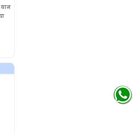
े यान
या