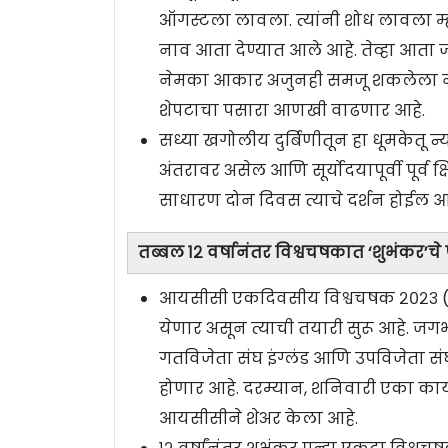
ऑगस्टला लावला. त्यांनी शोध लावला म्ह
नाव आता देण्यात आले आहे. तेव्हा आता ज
नेमका आकार अजुनही समजू शकलेला नाही.
शेपटाचा पसारा आणखी वाढणार आहे.
सध्या खगोलीय दुर्बिणीतून हा धूमकेतू न्य
अंतरावर असेल आणि सूर्योदयापूर्वी पूर्व 
साधारण दोन दिवस त्याचे दर्शन होईल आ
तब्बल १२ वर्षानंतर विश्वचषकात ‘शुभंकर’च
आयसीसी एकदिवसीय विश्वचषक २०२३ (I
येणार असून त्याची तयारी सुरू आहे. जग
गतविजेता संघ इंग्लंड आणि उपविजेता संघ
होणार आहे. दरम्यान, शनिवारी एका कार
आयसीसीने शेअर केला आहे.