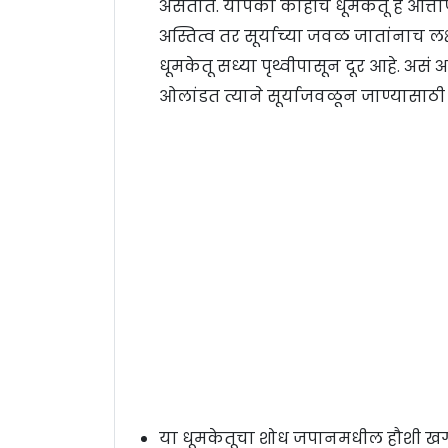
असतात. यापैकी काहीच धूमकेतू हे आत्ताप
अस्तित्व तर सूर्याच्या जवळ जातांनाच लक
धूमकेतू सध्या पृथ्वीपासून दूर आहे. असं अस
ओलांडत त्याने सूर्याजवळून जाण्यासाठी प
या धूमकेतूचा शोध जपानमधील हौशी खगोल