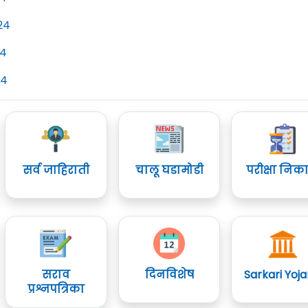
24
24
24
सर्व जाहिराती
चालू घडामोडी
परीक्षा निक
सराव
दिनविशेष
Sarkari Yoj
प्रश्नपत्रिका