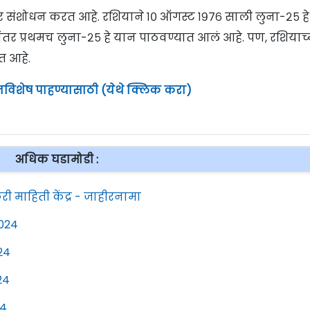
रावर संशोधन करत आहे. रशियाने १० ऑगस्ट १९७६ साली लुना-२५ ह
तर प्रथमच लुना-२५ हे यान पाठवण्यात आलं आहे. पण, रशियाच्
त आहे.
नविशेष पाहण्यासाठी (येथे क्लिक करा)
अधिक घडामोडी :
री माहिती केंद्र - जाहीरनामा
2024
24
24
24