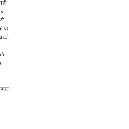
ारी
मान
ये
विधा
ावेळी
ले
)
जगार