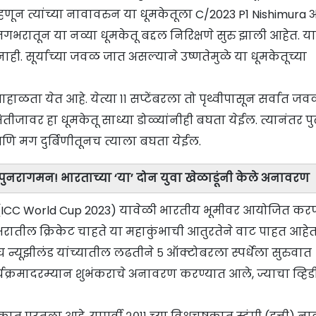
णून त्यांच्या नावावरुन या धूमकेतूला C/2023 P1 Nishimura 
गभरातून या नव्या धूमकेतू बद्दल निरिक्षणे सुरु झाली आहेत. य
 सूर्याच्या जवळ जात असल्याने उष्णतेमुळे या धूमकेतूच्या
ाहाळता येत आहे. येत्या ११ सप्टेंबरला तो पृथ्वीपासून सर्वात जव
क्षितीजावर हा धूमकेतू साध्या डोळ्यांनीही बघता येईल. त्यानंतर प
णि मग दुर्बिणीतूनच त्याला बघता येईल.
े पुनरागमन! भारताच्या ‘या’ दोन युवा खेळाडूंनी केले अनावरण
CC World Cup 2023) यावेळी भारतीय भूमीवर आयोजित करण
भरातील क्रिकेट चाहते या महाकुंभाची आतुरतेने वाट पाहत आहेत
 न्यूझीलंड यांच्यातील लढतीने ५ ऑक्टोबरला स्पर्धेला सुरुवात
्यक्रमादरम्यान शुभंकराचे अनावरण करण्यात आले, ज्याचा व्हि