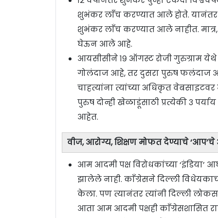
१२ वर्षांनंतर शुभंकर पुन्हा एकदा विश्वचष
शुभंकर लाँच करण्यात आले होते. यानंत
शुभंकर लाँच करण्यात आले नाहीत. मात्र,
घेऊन आले आहे.
आयसीसीने १९ ऑगस्ट रोजी गुरुग्राम येथ
गोलंदाज आहे, तर दुसरा पुरुष फलंदाज आहे
चाहत्यांना त्यांच्या अधिकृत वेबसाइटवर
पुरुष दोन्ही खेळाडूंसाठी प्रत्येकी ३ 
आहेत.
वीज, आरोग्य, शिक्षण मोफत देण्याचे ‘आप’चे
आम आदमी पक्ष विरोधकांच्या ‘इंडिया’ आ
झालेले नाही. काँग्रेसने दिल्ली विधेयक
केला. पण त्यानंतर त्यांनी दिल्ली लो
आता आम आदमी पक्षही काँग्रेसशासित 