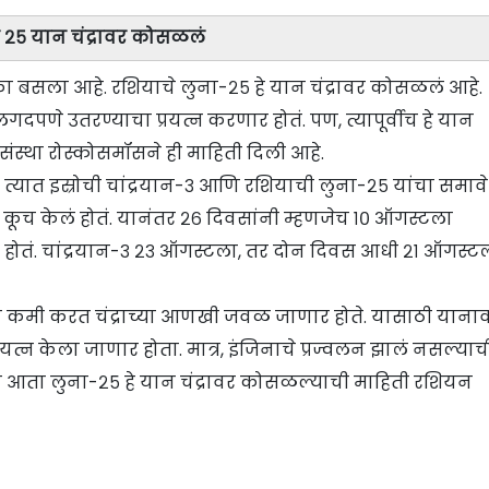
ना २५ यान चंद्रावर कोसळलं
्का बसला आहे. रशियाचे लुना-२५ हे यान चंद्रावर कोसळलं आहे.
गदपणे उतरण्याचा प्रयत्न करणार होतं. पण, त्यापूर्वीच हे यान
्था रोस्कोसमॉसने ही माहिती दिली आहे.
ा. त्यात इस्रोची चांद्रयान-३ आणि रशियाची लुना-२५ यांचा समाव
ाकडे कूच केलं होतं. यानंतर २६ दिवसांनी म्हणजेच १० ऑगस्टला
लं होतं. चांद्रयान-३ २३ ऑगस्टला, तर दोन दिवस आधी २१ ऑगस्ट
्षा कमी करत चंद्राच्या आणखी जवळ जाणार होते. यासाठी याना
त्न केला जाणार होता. मात्र, इंजिनाचे प्रज्वलन झालं नसल्याच
च आता लुना-२५ हे यान चंद्रावर कोसळल्याची माहिती रशियन