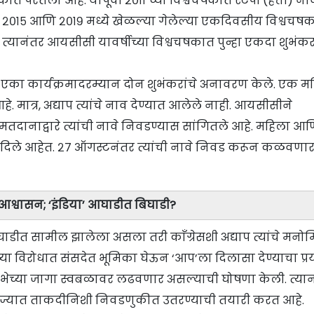
कात परतला आहे. यापूर्वी २०११ च्या विश्वचषकात स्टंपी (हत्ती) ना
र २०१५ आणि २०१९ मध्ये खेळल्या गेलेल्या एकदिवसीय विश्वचष
 त्यानंतर आयसीसी यावर्षीच्या विश्वचषकात पुन्हा एकदा शुभंक
े एका कार्यक्रमादरम्यान दोन शुभंकरांचे अनावरण केले. एक म
. मात्र, अद्याप त्यांचे नाव देण्यात आलेले नाही. आयसीसीने
 मतदानाद्वारे त्यांची नावे निवडण्यास सांगितले आहे. महिला आ
पर्याय दिले आहेत. २७ ऑगस्टनंतर त्यांची नावे निवड करून कळवणा
 आश्वासन; ‘इंडिया’ आघाडीत बिघाडी?
घाडीत सामील झालेला असला तरी काँग्रेसशी अद्याप त्यांचे मन
ाच्या विरोधात संसदेत भूमिका घेऊन ‘आप’ला दिलासा देण्याचा प्र
कसभेच्या जागा स्वबळावर लढवणार असल्याची घोषणा केली. त्या
राज्यात ताकदीनिशी निवडणुकीत उतरण्याची तयारी करत आहे.