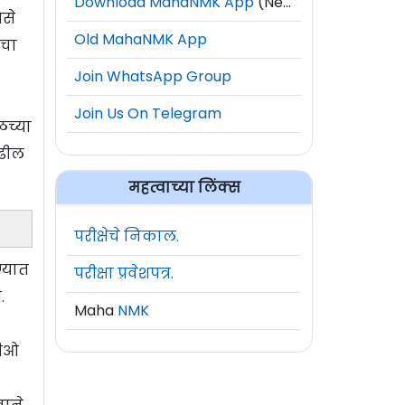
Download MahaNMK App
(New)
असे
Old MahaNMK App
ाचा
Join WhatsApp Group
Join Us On Telegram
ळच्या
ुढील
महत्वाच्या लिंक्स
परीक्षेचे निकाल.
्यात
परीक्षा प्रवेशपत्र.
.
Maha
NMK
डीओ