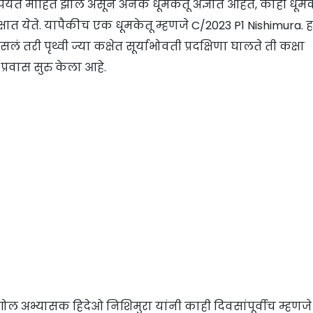
र्यंत माहित झाले असून अनेक धूमकेतू अज्ञात आहेत, काही धूमके
्षात येते. यापैकीच एक धूमकेतू म्हणजे C/2023 P1 Nishimura. ह
लं तरी पृथ्वी ज्या कक्षेत सूर्याभोवती प्रदक्षिणा घालते ती कक्षा
्रवास सुरु केला आहे.
 अभ्यासक हिदेओ निशिमुरा यांनी काही दिवसांपूर्वीच म्हणजे 