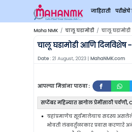
जाहिराती
परीक्षे
Maha NMK
चालू घडामोडी
चालू घडामोडी
चालू घडामोडी आणि दिनविशेष -
Date
: 21 August, 2023 |
MahaNMK.com
आपल्या मित्रांना पाठवा :
सप्टेंबर महिन्यात खगोल प्रेमींसाठी पर्वणी
ग्रहांप्रमाणेच सूर्यमालेचाच सदस्य असलेले
भोवती लंबवर्तुळाकार प्रवास करणारे 