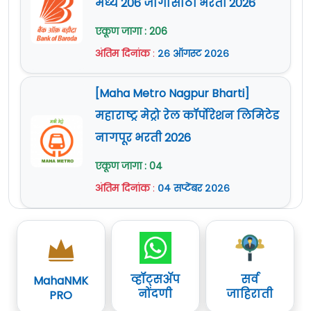
मध्ये 206 जागांसाठी भरती 2026
एकूण जागा : 206
अंतिम दिनांक
:
२६ ऑगस्ट २०२६
[Maha Metro Nagpur Bharti]
महाराष्ट्र मेट्रो रेल कॉर्पोरेशन लिमिटेड
नागपूर भरती 2026
एकूण जागा : 04
अंतिम दिनांक
:
०४ सप्टेंबर २०२६
व्हॉट्सॲप
सर्व
MahaNMK
नोंदणी
जाहिराती
PRO