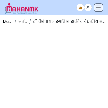
Maha NMK
सर्व जाहिराती
डॉ. वैशंपायन स्मृति शासकीय वैद्यकीय महाविद्यालय सोलापूर येथे विविध पदांच्या ३५५ जागा