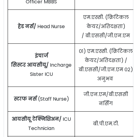
Officer MBBS
एम.एस्सी. (क्रिटिकल
हेड नर्स/
Head Nurse
केयर/अतिदक्षता)
/ बी.एससी/जी.एन.एम
०१) एम.एस्सी. (क्रिटिकल
इंचार्ज
केयर/अतिदक्षता) /
सिस्टर आयसीयू/
Incharge
बी.एससी/जी.एन.एम ०२)
Sister ICU
अनुभव
जी.एन.एम/बी.एससी
स्टाफ नर्स
(Staff Nurse)
नर्सिंग
आयसीयू टेक्निशिअन/
ICU
बी.पी.एम.टी.
Technician