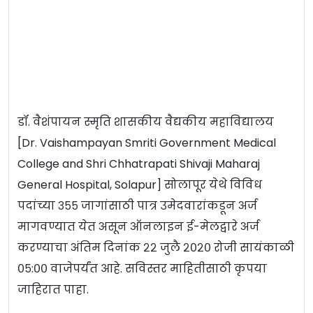
डॉ. वैशंपायन स्मृति शासकीय वैद्यकीय महाविद्यालय
[Dr. Vaishampayan Smriti Government Medical
College and Shri Chhatrapati Shivaji Maharaj
General Hospital, Solapur] सोलापूर येथे विविध
पदांच्या ३५५ जागांसाठी पात्र उमेदवारांकडून अर्ज
मागवण्यात येत असून ऑनलाइन ई-मेलद्वारे अर्ज
करण्याचा अंतिम दिनांक २२ जुलै २०२० रोजी सायंकाळी
०५:०० वाजेपर्यंत आहे. सविस्तर माहितीसाठी कृपया
जाहिरात पाहा.