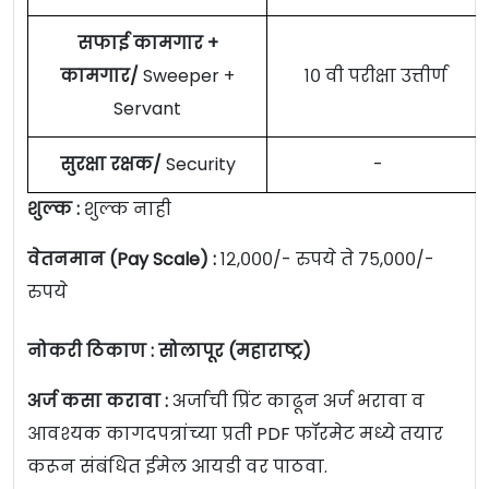
सफाई कामगार +
कामगार/
Sweeper +
१० वी परीक्षा उत्तीर्ण
Servant
सुरक्षा रक्षक/
Security
-
शुल्क :
शुल्क नाही
वेतनमान (Pay Scale) :
१२,०००/- रुपये ते ७५,०००/-
रुपये
नोकरी ठिकाण :
सोलापूर
(महाराष्ट्र)
अर्ज कसा करावा :
अर्जाची प्रिंट काढून अर्ज भरावा व
आवश्यक कागदपत्रांच्या प्रती PDF फॉरमेट मध्ये तयार
करून संबंधित ईमेल आयडी वर पाठवा.