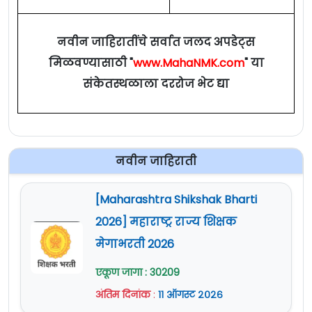
नवीन जाहिरातींचे सर्वात जलद अपडेट्स
मिळवण्यासाठी "
www.MahaNMK.com
" या
संकेतस्थळाला दररोज भेट द्या
नवीन जाहिराती
[Maharashtra Shikshak Bharti
2026] महाराष्ट्र राज्य शिक्षक
मेगाभरती 2026
एकूण जागा : 30209
अंतिम दिनांक
:
११ ऑगस्ट २०२६