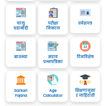
चालू
परीक्षा
प्रवेशपत्र
घडामोडी
निकाल
बातम्या
सराव
दिनविशेष
प्रश्नपत्रिका
Sarkari
Age
शिक्षणानुसा
Yojana
Calculator
र जाहिराती