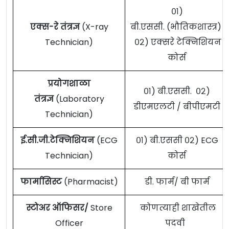
०१)
एक्स-रे तंत्रज्ञ
(X-ray
बी.एससी. (भौतिकशास्त्र)
Technician)
०२) एक्सरे टेक्निशियन
कोर्स
प्रयोगशाळा
०१) बी.एससी. ०२)
तंत्रज्ञ
(Laboratory
डीएमएलटी / बीपीएमटी
Technician)
ई.सी.जी.टेक्निशियन
(ECG
०१) बी.एससी ०२) ECG
Technician)
कोर्स
फार्मासिस्ट
(Pharmacist)
डी. फार्म/ बी फार्म
स्टोअर ऑफिसर/
Store
कोणत्याही शाखेतील
Officer
पदवी