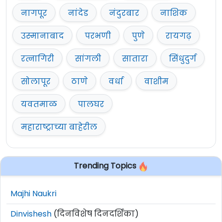
नागपूर
नांदेड
नंदुरबार
नाशिक
उस्मानाबाद
परभणी
पुणे
रायगढ़
रत्नागिरी
सांगली
सातारा
सिंधुदुर्ग
सोलापूर
ठाणे
वर्धा
वाशीम
यवतमाळ
पालघर
महाराष्ट्राच्या बाहेरील
Trending Topics
Majhi Naukri
Dinvishesh
(दिनविशेष दिनदर्शिका)