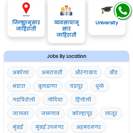
जिल्ह्यानुसार
व्यवसायानु
University
जाहिराती
सार
जाहिराती
Jobs By Location
अकोला
अमरावती
औरंगाबाद
बीड
भंडारा
बुलढाणा
चंद्रपूर
धुळे
गडचिरोली
गोंदिया
हिंगोली
जालना
जळगाव
कोल्हापूर
लातूर
मुंबई
मुंबई उपनगर
अहमदनगर