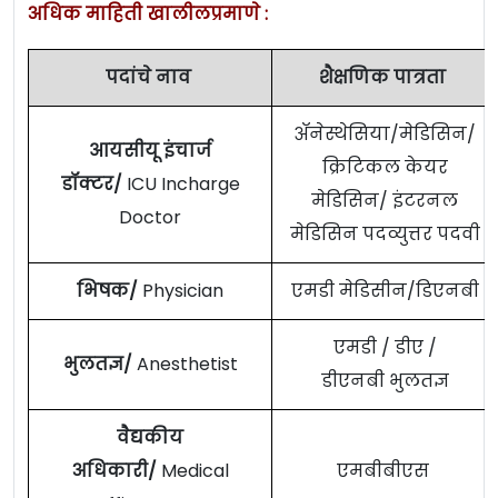
अधिक माहिती खालीलप्रमाणे :
पदांचे नाव
शैक्षणिक पात्रता
ॲनेस्थेसिया/मेडिसिन/
आयसीयू इंचार्ज
क्रिटिकल केयर
डॉक्टर/
ICU Incharge
मेडिसिन/ इंटरनल
Doctor
मेडिसिन पदव्युत्तर पदवी
भिषक/
Physician
एमडी मेडिसीन/डिएनबी
एमडी / डीए /
भुलतज्ञ/
Anesthetist
डीएनबी भुलतज्ञ
वैद्यकीय
अधिकारी/
Medical
एमबीबीएस